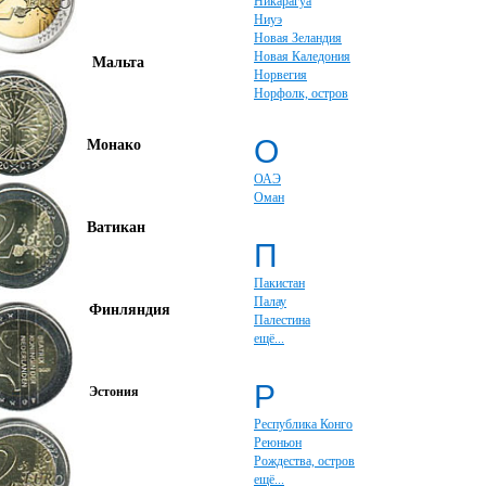
Никарагуа
Ниуэ
Новая Зеландия
Новая Каледония
Мальта
Норвегия
Норфолк, остров
О
Монако
ОАЭ
Оман
Ватикан
П
Пакистан
Палау
Финляндия
Палестина
ещё...
Р
Эстония
Республика Конго
Реюньон
Рождества, остров
ещё...