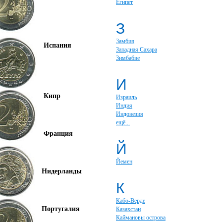
Египет
З
Замбия
Испания
Западная Сахара
Зимбабве
И
Кипр
Израиль
Индия
Индонезия
ещё...
Франция
Й
Йемен
Нидерланды
К
Кабо-Верде
Португалия
Казахстан
Каймановы острова