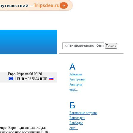
Tripsdex.ru
 путешествий —
→
А
Евро. Курс на 06.08.26
Абхазия
1
EUR
=
93.5824
RUR
Австралия
Австрия
ещё...
Б
Багамские острова
Бангладеш
Барбадос
евро
. Евро - единая валюта для
ещё...
 международное обозначение EUR.