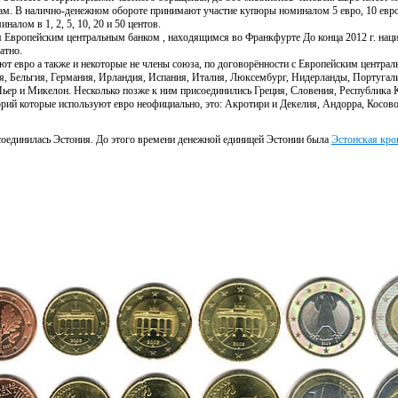
ам. В налично-денежном обороте принимают участие купюры номиналом 5 евро, 10 евро, 
налом в 1, 2, 5, 10, 20 и 50 центов.
я Европейским центральным банком , находящимся во Франкфурте До конца 2012 г. нац
атно.
т евро а также и некоторые не члены союза, по договорённости с Европейским централ
ия, Бельгия, Германия, Ирландия, Испания, Италия, Люксембург, Нидерланды, Португал
ьер и Микелон. Несколько позже к ним присоединились Греция, Словения, Республика К
орий которые используют евро неофициально, это: Акротири и Декелия, Андорра, Косов
исоединилась Эстония. До этого времени денежной единицей Эстонии была
Эстонская кро