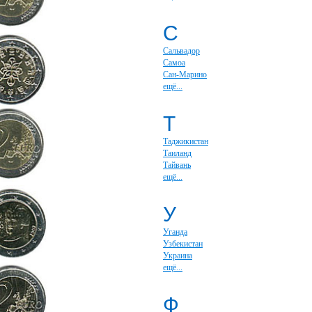
С
Сальвадор
Самоа
Сан-Марино
ещё...
Т
Таджикистан
Таиланд
Тайвань
ещё...
У
Уганда
Узбекистан
Украина
ещё...
Ф