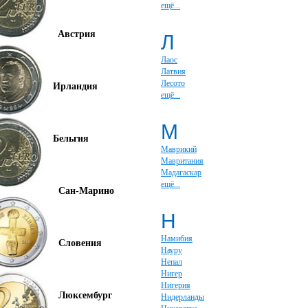
ещё...
Австрия
Л
Лаос
Латвия
Лесото
Ирландия
ещё...
М
Бельгия
Маврикий
Мавритания
Мадагаскар
ещё...
Сан-Марино
Н
Намибия
Словения
Науру
Непал
Нигер
Нигерия
Люксембург
Нидерланды