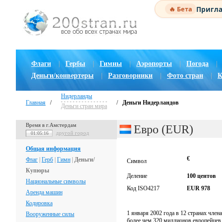
Пригла
🔥 Бета
Флаги
|
Гербы
|
Гимны
|
Аэропорты
|
Погода
|
Деньги/конвертеры
|
Разговорники
|
Фото стран
|
К
Нидерланды
Главная
/
/
Деньги Нидерландов
Деньги стран мира
Время в г.Амстердам
Евро (EUR)
другой город
01:05:18
Общая информация
€
Флаг
|
Герб
|
Гимн
|
Деньги/
Символ
Купюры
Деление
100 центов
Национальные символы
Код ISO4217
EUR 978
Аренда машин
Кодировка
1 января 2002 года в 12 странах чле
Вооруженные силы
более чем 320 миллионов европейцев,