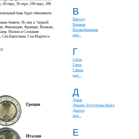
20 евро, 50 евро, 100 евро, 200
В
иональный банк будет обменивать
Вануату
ьным банком. Из них в "первой
Ватикан
ия, Финляндия, Франция, Ватикан,
Великобритания
ипр, Мальта и Словакия .
ещё...
о, Сен-Бартельми, Сен-Мартен и
на
.
Г
Габон
Гаити
Гайана
ещё...
Д
Дания
Греция
Демокр. Республика Конго
Джерси
ещё...
Е
Италия