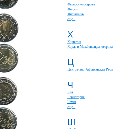
Фарерские острова
Фиджи
Филиппины
ещё...
Х
Хорватия
Хэрда и МакДональда, острова
Ц
Центрально-Африканская Респ.
Ч
Чад
Черногория
Чехия
ещё...
Ш