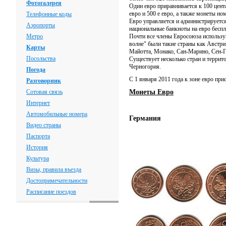
Фотогалерея
Один евро приравнивается к 100 цент
евро и 500 е евро, а также монеты номи
Телефонные коды
Евро управляется и администрируетс
Аэропорты
национальные банкноты на евро беспл
Метро
Почти все члены Евросоюза использую
волне" были такие страны как Австр
Карты
Майотта, Монако, Сан-Марино, Сен-П
Посольства
Существует несколько стран и террит
Черногория.
Погода
С 1 января 2011 года к зоне евро пр
Разговорник
Сотовая связь
Монеты Евро
Интернет
Автомобильные номера
Германия
Видео страны
Паспорта
История
Культура
Визы, правила въезда
Достопримечательности
Расписание поездов