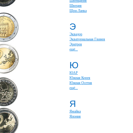
Швейцария
Швеция
Шри-Ланка
Э
Эквадор
Экваториальная Гвинея
Эритрея
ещё...
Ю
ЮАР
Южная Корея
Южная Осетия
ещё...
Я
Ямайка
Япония