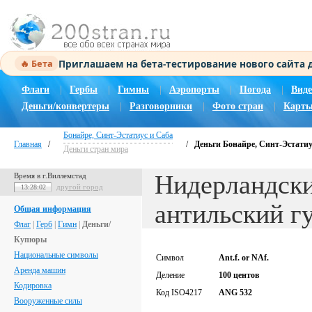
Приглашаем на бета-тестирование нового сайта
🔥 Бета
Флаги
|
Гербы
|
Гимны
|
Аэропорты
|
Погода
|
Виде
Деньги/конвертеры
|
Разговорники
|
Фото стран
|
Карты
Бонайре, Синт-Эстатиус и Саба
Главная
/
/
Деньги Бонайре, Синт-Эстати
Деньги стран мира
Нидерландск
Время в г.Виллемстад
другой город
13:28:02
антильский г
Общая информация
Флаг
|
Герб
|
Гимн
|
Деньги/
Купюры
Национальные символы
Символ
Ant.f. or NAf.
Аренда машин
Деление
100 центов
Кодировка
Код ISO4217
ANG 532
Вооруженные силы