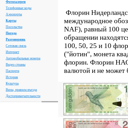
Фотогалерея
Телефонные коды
Флорин Нидерландск
Аэропорты
международное обозн
Карты
Посольства
NAF), равный 100 ц
Погода
обращении находятся
Разговорник
100, 50, 25 и 10 флор
Сотовая связь
("йотин", монета ква
Интернет
Автомобильные номера
флорин. Флорин НАО
Видео страны
валютой и не может 
Паспорта
История
Культура
Визы, правила въезда
Достопримечательности