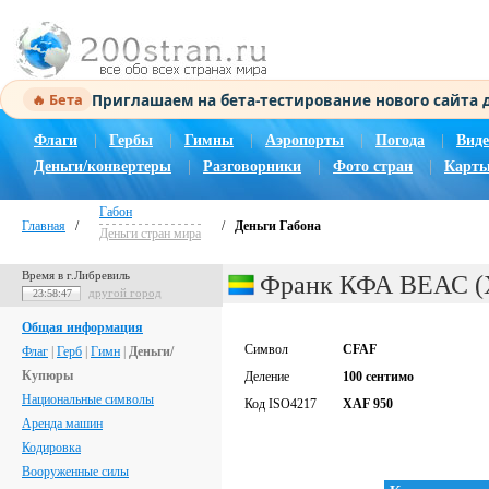
Приглашаем на бета-тестирование нового сайта
🔥 Бета
Флаги
|
Гербы
|
Гимны
|
Аэропорты
|
Погода
|
Виде
Деньги/конвертеры
|
Разговорники
|
Фото стран
|
Карты
Габон
Главная
/
/
Деньги Габона
Деньги стран мира
Время в г.Либревиль
Франк КФА ВЕАС (
другой город
23:58:47
Общая информация
Символ
CFAF
Флаг
|
Герб
|
Гимн
|
Деньги/
Купюры
Деление
100 сентимо
Национальные символы
Код ISO4217
XAF 950
Аренда машин
Кодировка
Вооруженные силы