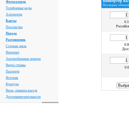
Конвертер ва
Фотогалерея
Последнее обновле
Телефонные коды
Аэропорты
Карты
0.1
Российск
Посольства
Погода
Разговорник
0.0
Сотовая связь
Дол
Интернет
Автомобильные номера
Видео страны
0.
Паспорта
История
Культура
Визы, правила въезда
Достопримечательности