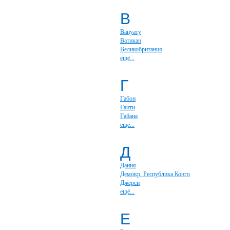
В
Вануату
Ватикан
Великобритания
ещё...
Г
Габон
Гаити
Гайана
ещё...
Д
Дания
Демокр. Республика Конго
Джерси
ещё...
Е