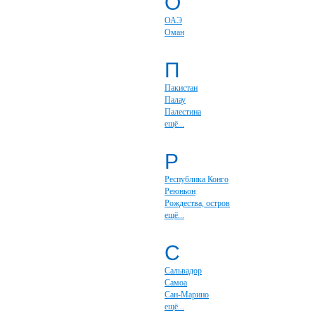
О
ОАЭ
Оман
П
Пакистан
Палау
Палестина
ещё...
Р
Республика Конго
Реюньон
Рождества, остров
ещё...
С
Сальвадор
Самоа
Сан-Марино
ещё...