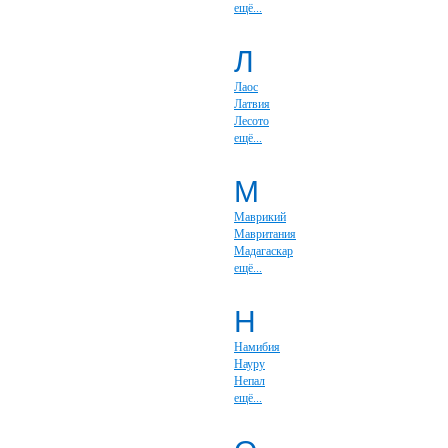
ещё...
Л
Лаос
Латвия
Лесото
ещё...
М
Маврикий
Мавритания
Мадагаскар
ещё...
Н
Намибия
Науру
Непал
ещё...