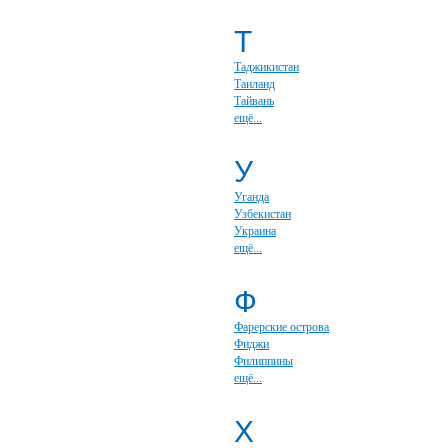
Т
Таджикистан
Таиланд
Тайвань
ещё...
У
Уганда
Узбекистан
Украина
ещё...
Ф
Фарерские острова
Фиджи
Филиппины
ещё...
Х