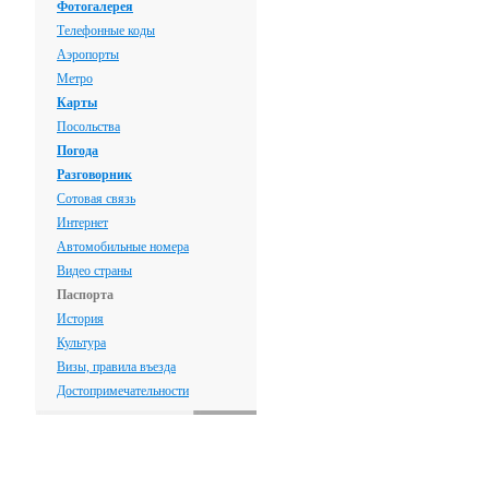
Фотогалерея
Телефонные коды
Аэропорты
Метро
Карты
Посольства
Погода
Разговорник
Сотовая связь
Интернет
Автомобильные номера
Видео страны
Паспорта
История
Культура
Визы, правила въезда
Достопримечательности