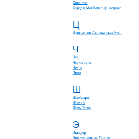
Хорватия
Хэрда и МакДональда, острова
Ц
Центрально-Африканская Респ.
Ч
Чад
Черногория
Чехия
Чили
Ш
Швейцария
Швеция
Шри-Ланка
Э
Эквадор
Экваториальная Гвинея