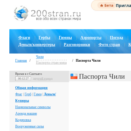
Пригла
🔥 Бета
Флаги
|
Гербы
|
Гимны
|
Аэропорты
|
Погода
|
Деньги/конвертеры
|
Разговорники
|
Фото стран
|
К
Чили
Главная
/
/
Паспорта Чили
Паспорта стран мира
Время в г.Сантьяго
Паспорта Чили
другой город
00:12:28
Общая информация
Флаг
|
Герб
|
Гимн
|
Деньги/
Купюры
Национальные символы
Аренда машин
Кодировка
Вооруженные силы