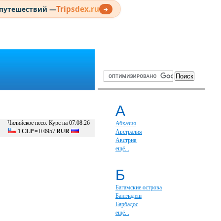
Tripsdex.ru
 путешествий —
→
А
Чилийское песо. Курс на 07.08.26
Абхазия
1
CLP
=
0.0957
RUR
Австралия
Австрия
ещё...
Б
Багамские острова
Бангладеш
Барбадос
ещё...