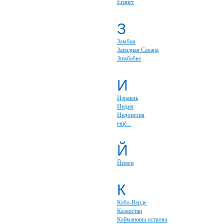
Египет
З
Замбия
Западная Сахара
Зимбабве
И
Израиль
Индия
Индонезия
ещё...
Й
Йемен
К
Кабо-Верде
Казахстан
Каймановы острова