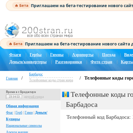
Приглашаем на бета-тестирование нового сай
🔥 Бета
Приглашаем на бета-тестирование нового сайта
🔥 Бета
Флаги
|
Гербы
|
Гимны
|
Аэропорты
|
Погода
|
Виде
Деньги/конвертеры
|
Разговорники
|
Фото стран
|
Карты
Барбадос
/
/
Телефонные коды гор
Главная
Телефонные коды стран мира
Время в г.Бриджтаун
Телефонные коды г
другой город
23:14:54
Барбадоса
Общая информация
Флаг
|
Герб
|
Гимн
|
Деньги/
Телефонный код Барбадоса: 
Купюры
Национальные символы
Аренда машин