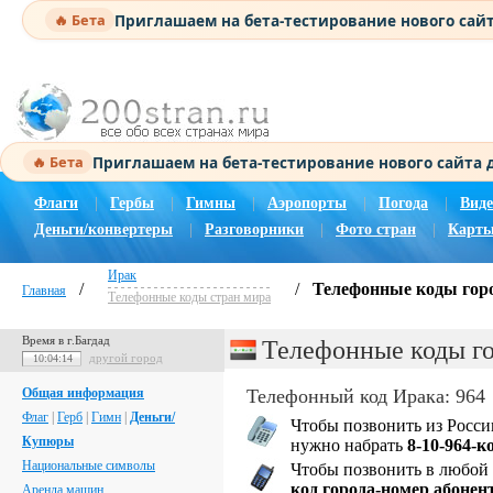
Приглашаем на бета-тестирование нового сай
🔥 Бета
Приглашаем на бета-тестирование нового сайта
🔥 Бета
Флаги
|
Гербы
|
Гимны
|
Аэропорты
|
Погода
|
Виде
Деньги/конвертеры
|
Разговорники
|
Фото стран
|
Карты
Ирак
/
/
Телефонные коды гор
Главная
Телефонные коды стран мира
Время в г.Багдад
Телефонные коды г
другой город
10:04:14
Общая информация
Телефонный код Ирака: 964
Флаг
|
Герб
|
Гимн
|
Деньги/
Чтобы позвонить из Росси
Купюры
нужно набрать
8-10-964-к
Национальные символы
Чтобы позвонить в любой 
код города-номер абонен
Аренда машин