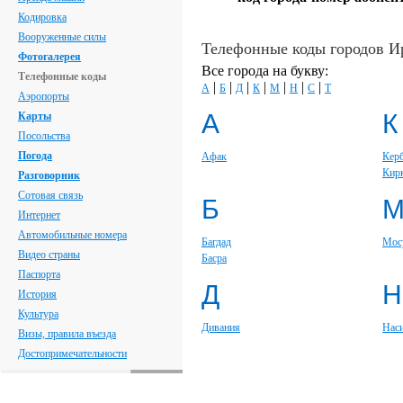
Кодировка
Вооруженные силы
Телефонные коды городов И
Фотогалерея
Все города на букву:
Телефонные коды
|
|
|
|
|
|
|
А
Б
Д
К
М
Н
С
Т
Аэропорты
А
К
Карты
Посольства
Погода
Афак
Кер
Кир
Разговорник
Сотовая связь
Б
Интернет
Автомобильные номера
Багдад
Мос
Видео страны
Басра
Паспорта
Д
Н
История
Культура
Дивания
Нас
Визы, правила въезда
Достопримечательности