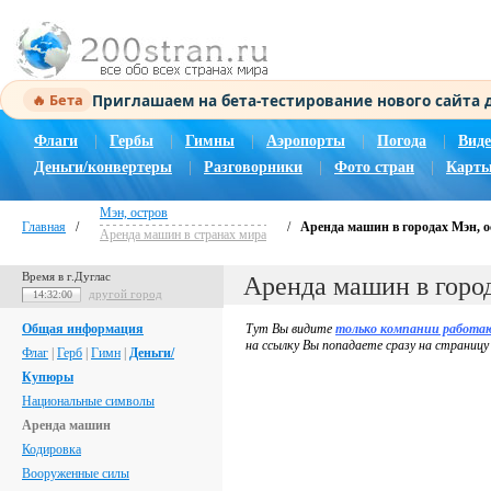
Приглашаем на бета-тестирование нового сайта
🔥 Бета
Флаги
|
Гербы
|
Гимны
|
Аэропорты
|
Погода
|
Виде
Деньги/конвертеры
|
Разговорники
|
Фото стран
|
Карты
Мэн, остров
Главная
/
/
Аренда машин в городах Мэн, о
Аренда машин в странах мира
Время в г.Дуглас
Аренда машин в горо
другой город
14:32:01
Общая информация
Тут Вы видите
только компании работа
на ссылку Вы попадаете сразу на страницу
Флаг
|
Герб
|
Гимн
|
Деньги/
Купюры
Национальные символы
Аренда машин
Кодировка
Вооруженные силы