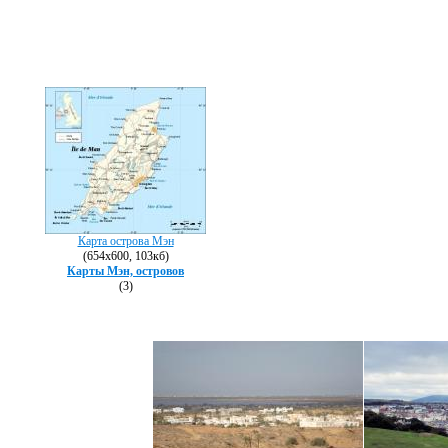
Карта острова Мэн
(654х600, 103кб)
Карты Мэн, островов
(3)