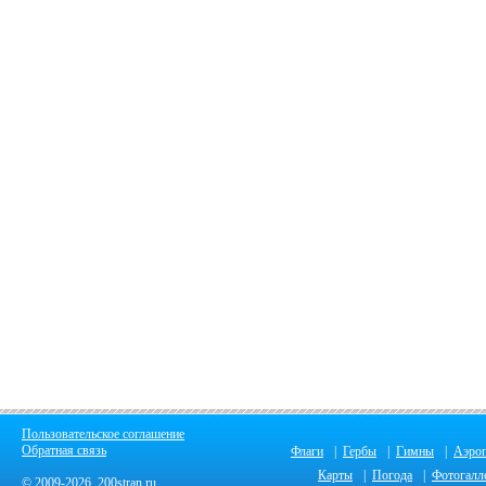
Пользовательское соглашение
Обратная связь
Флаги
|
Гербы
|
Гимны
|
Аэро
Карты
|
Погода
|
Фотогалл
© 2009-2026 200stran.ru