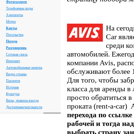
Фотогалерея
Телефонные коды
Аэропорты
Метро
На сегод
Карты
Car явля
Посольства
Погода
среди ко
Разговорник
автомобилей. Ежегод
Сотовая связь
компании Avis, расп
Интернет
Автомобильные номера
обслуживают более 
Видео страны
Для того, чтобы заб
Паспорта
класса для аренды в 
История
Культура
просто обратиться в
Визы, правила въезда
проката (rent-a-car)
Достопримечательности
перехода по ссылке
рабочей и тогда на
выбрать страну зан