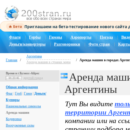
Приглашаем на бета-тестирование нового сайта
🔥 Бета
Флаги
|
Гербы
|
Гимны
|
Аэропорты
|
Погода
|
Виде
Деньги/конвертеры
|
Разговорники
|
Фото стран
|
Карты
Аргентина
Главная
/
/
Аренда машин в городах Арге
Аренда машин в странах мира
Аренда маши
Время в г.Буэнос-Айрес
другой город
01:23:46
Аргентины
Общая информация
Флаг
|
Герб
|
Гимн
|
Деньги/
Купюры
Тут Вы видите
толь
Национальные символы
территории
Арген
Аренда машин
компании или на ссы
Кодировка
Вооруженные силы
страницу подбора м