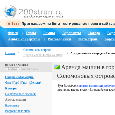
Приглашаем на бета-тестирование нового сайта
🔥 Бета
Флаги
|
Гербы
|
Гимны
|
Аэропорты
|
Погода
|
Виде
Деньги/конвертеры
|
Разговорники
|
Фото стран
|
Карты
Соломоновы острова
Главная
/
/
Аренда машин в городах Солом
Аренда машин в странах мира
Время в г.Хониара
Аренда машин в гор
другой город
15:26:51
Соломоновых остров
Общая информация
Флаг
|
Герб
|
Гимн
|
Деньги/
Тут Вы видите
только компании работа
Купюры
компании или на ссылку Вы попадаете сраз
Национальные символы
Аренда машин
Кодировка
Вооруженные силы