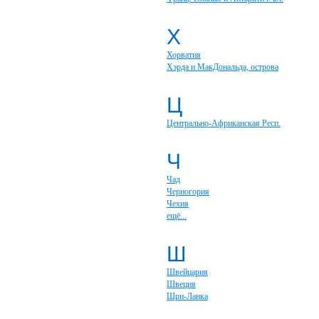
Х
Хорватия
Хэрда и МакДональда, острова
Ц
Центрально-Африканская Респ.
Ч
Чад
Черногория
Чехия
ещё...
Ш
Швейцария
Швеция
Шри-Ланка