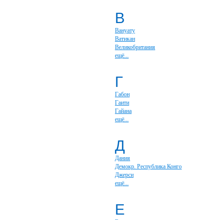
В
Вануату
Ватикан
Великобритания
ещё...
Г
Габон
Гаити
Гайана
ещё...
Д
Дания
Демокр. Республика Конго
Джерси
ещё...
Е