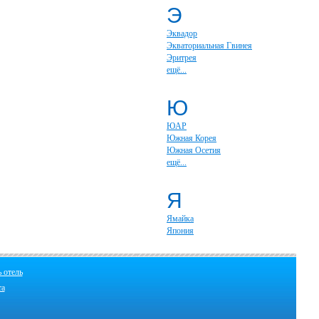
Э
Эквадор
Экваториальная Гвинея
Эритрея
ещё...
Ю
ЮАР
Южная Корея
Южная Осетия
ещё...
Я
Ямайка
Япония
 отель
та