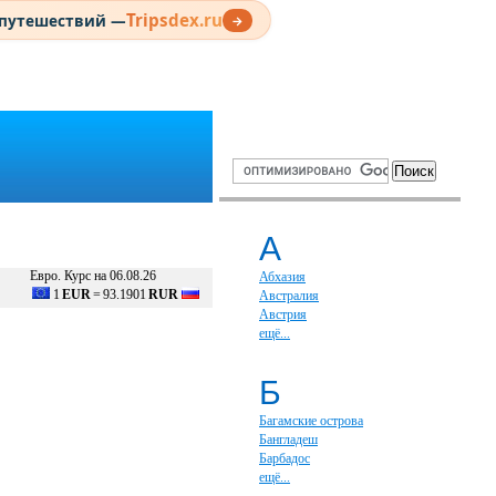
Tripsdex.ru
 путешествий —
→
А
Евро. Курс на 06.08.26
Абхазия
1
EUR
=
93.1901
RUR
Австралия
Австрия
ещё...
Б
Багамские острова
Бангладеш
Барбадос
ещё...