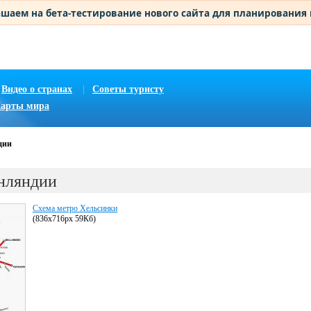
шаем на бета-тестирование нового сайта для планирования
Видео о странах
|
Советы туристу
арты мира
дии
нляндии
Схема метро Хельсинки
(836x716px 59Кб)