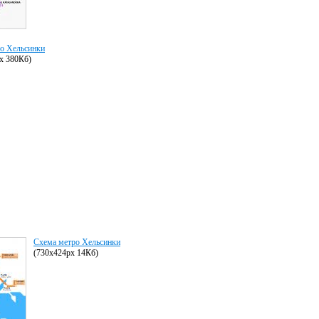
о Хельсинки
x 380Кб)
Схема метро Хельсинки
(730x424px 14Кб)