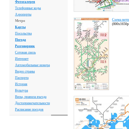
Фотогалерея
Телефонные коды
Аэропорты
Схема метр
Метро
(800x1650p
Карты
Посольства
Погода
Разговорник
Сотовая связь
Интернет
Автомобильные номера
Видео страны
Паспорта
История
Культура
Визы, правила въезда
Достопримечательности
Расписание поездов