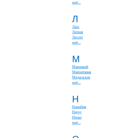
ещё...
Л
Лаос
Латвия
Лесото
ещё...
М
Маврикий
Мавритания
Мадагаскар
ещё...
Н
Намибия
Науру
Непал
ещё...