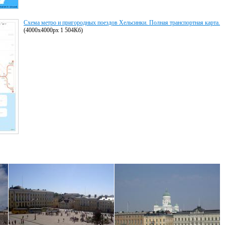
Схема метро и пригородных поездов Хельсинки. Полная транспортная карта.
(4000x4000px 1 504Кб)