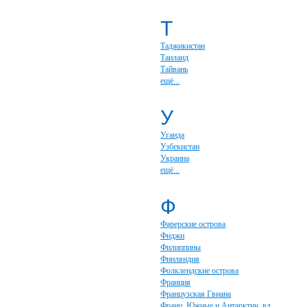
Т
Таджикистан
Таиланд
Тайвань
ещё...
У
Уганда
Узбекистан
Украина
ещё...
Ф
Фарерские острова
Фиджи
Филиппины
Финляндия
Фолклендские острова
Франция
Французская Гвиана
Франц. Южные и Антарктич. вл.