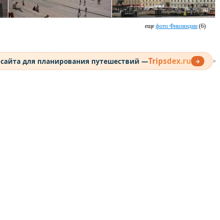
еще
фото Финляндии
(6)
Tripsdex.ru
 сайта для планирования путешествий —
→
>