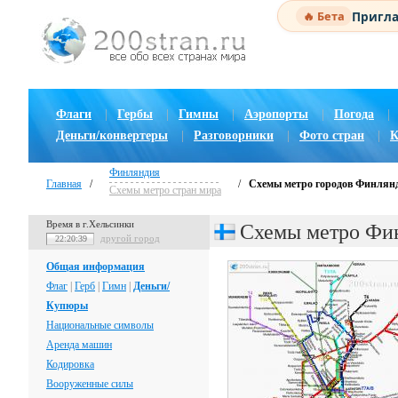
Пригла
🔥 Бета
Флаги
|
Гербы
|
Гимны
|
Аэропорты
|
Погода
|
Деньги/конвертеры
|
Разговорники
|
Фото стран
|
К
Финляндия
Главная
/
/
Схемы метро городов Финлян
Схемы метро стран мира
Время в г.Хельсинки
Схемы метро Фи
другой город
22:20:40
Общая информация
Флаг
|
Герб
|
Гимн
|
Деньги/
Купюры
Национальные символы
Аренда машин
Кодировка
Вооруженные силы