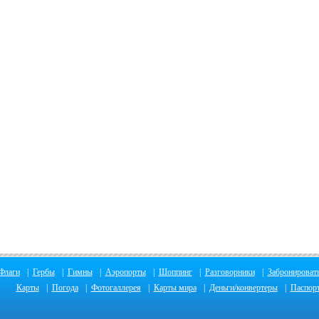
Флаги
|
Гербы
|
Гимны
|
Аэропорты
|
Шоппинг
|
Разговорники
|
Забронировать
Карты
|
Погода
|
Фотогаллерея
|
Карты мира
|
Деньги/конвертеры
|
Паспор