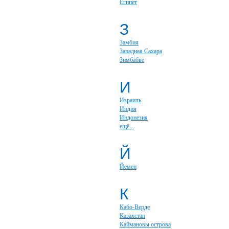
Египет
З
Замбия
Западная Сахара
Зимбабве
И
Израиль
Индия
Индонезия
ещё...
Й
Йемен
К
Кабо-Верде
Казахстан
Каймановы острова