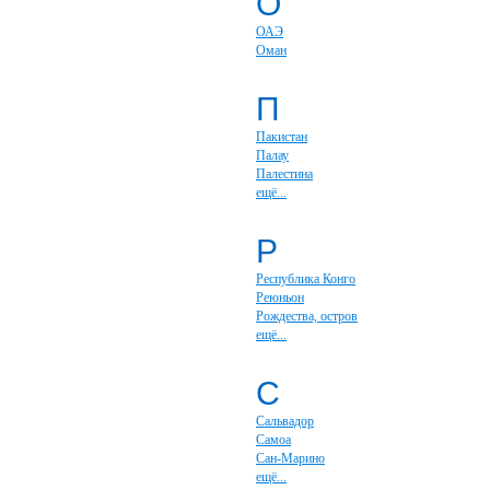
О
ОАЭ
Оман
П
Пакистан
Палау
Палестина
ещё...
Р
Республика Конго
Реюньон
Рождества, остров
ещё...
С
Сальвадор
Самоа
Сан-Марино
ещё...