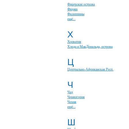
Фарерские острова
Фиджи
Филиппины
ещё...
Х
Хорватия
Хэрда и МакДональда, острова
Ц
Центрально-Африканская Респ.
Ч
Чад
Черногория
Чехия
ещё...
Ш