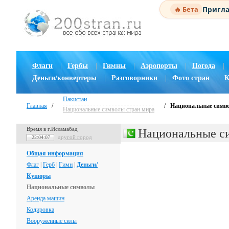
Пригла
🔥 Бета
Флаги
|
Гербы
|
Гимны
|
Аэропорты
|
Погода
|
Деньги/конвертеры
|
Разговорники
|
Фото стран
|
К
Пакистан
Главная
/
/
Национальные симв
Национальные символы стран мира
Время в г.Исламабад
Национальные с
другой город
22:04:08
Общая информация
Флаг
|
Герб
|
Гимн
|
Деньги/
Купюры
Национальные символы
Аренда машин
Кодировка
Вооруженные силы