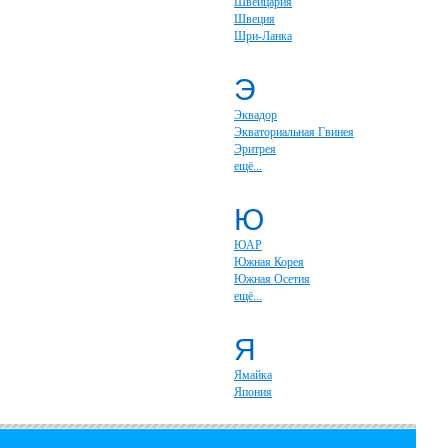
Швейцария
Швеция
Шри-Ланка
Э
Эквадор
Экваториальная Гвинея
Эритрея
ещё...
Ю
ЮАР
Южная Корея
Южная Осетия
ещё...
Я
Ямайка
Япония