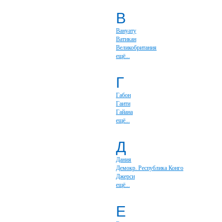
В
Вануату
Ватикан
Великобритания
ещё...
Г
Габон
Гаити
Гайана
ещё...
Д
Дания
Демокр. Республика Конго
Джерси
ещё...
Е