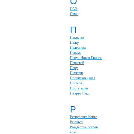
О
ОАЭ
Оман
П
Пакистан
Палау
Палестина
Панама
Папуа-Новая Гвинея
Парагвай
Перу
Питкэрн
Полинезия (Фр.)
Польша
Португалия
Пуэрто-Рико
Р
Республика Конго
Реюньон
Рождества, остров
ещё...