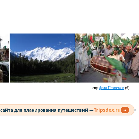
еще
фото Пакистана
(6)
Tripsdex.ru
 сайта для планирования путешествий —
→
>