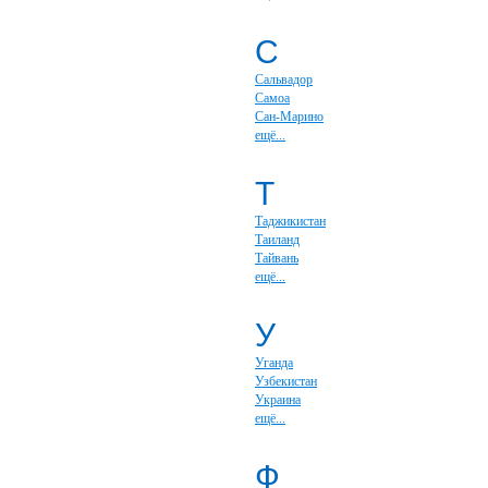
С
Сальвадор
Самоа
Сан-Марино
ещё...
Т
Таджикистан
Таиланд
Тайвань
ещё...
У
Уганда
Узбекистан
Украина
ещё...
Ф