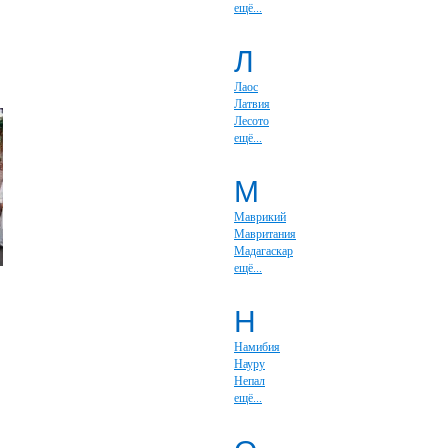
ещё...
Л
Лаос
Латвия
Лесото
ещё...
М
Маврикий
Мавритания
Мадагаскар
ещё...
Н
Намибия
Науру
Непал
ещё...