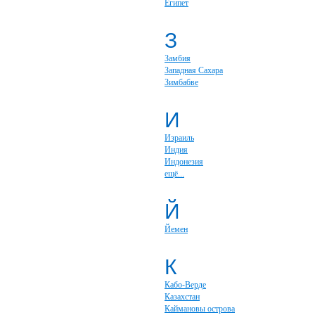
Египет
З
Замбия
Западная Сахара
Зимбабве
И
Израиль
Индия
Индонезия
ещё...
Й
Йемен
К
Кабо-Верде
Казахстан
Каймановы острова