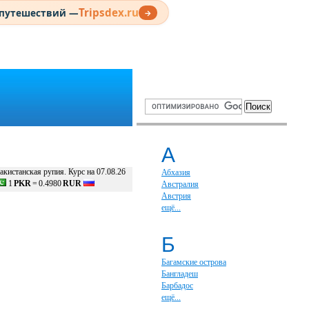
Tripsdex.ru
 путешествий —
→
А
акистанская рупия. Курс на 07.08.26
Абхазия
1
PKR
=
0.4980
RUR
Австралия
Австрия
ещё...
Б
Багамские острова
Бангладеш
Барбадос
ещё...