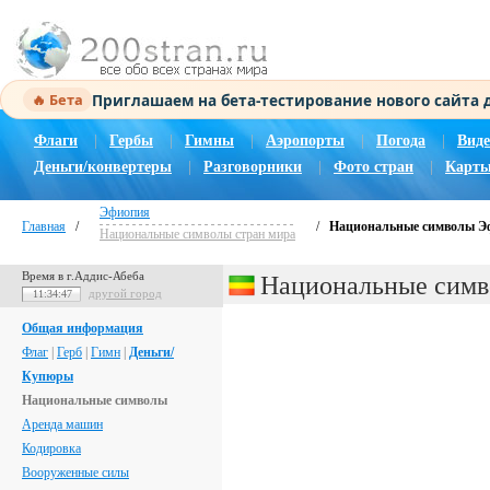
Приглашаем на бета-тестирование нового сайта
🔥 Бета
Флаги
|
Гербы
|
Гимны
|
Аэропорты
|
Погода
|
Виде
Деньги/конвертеры
|
Разговорники
|
Фото стран
|
Карты
Эфиопия
Главная
/
/
Национальные символы Э
Национальные символы стран мира
Время в г.Аддис-Абеба
Национальные сим
другой город
11:34:48
Общая информация
Флаг
|
Герб
|
Гимн
|
Деньги/
Купюры
Национальные символы
Аренда машин
Кодировка
Вооруженные силы