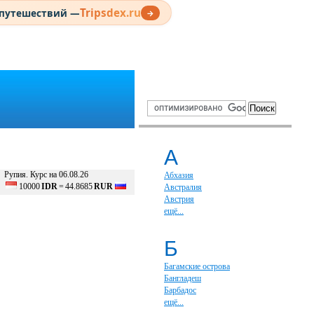
Tripsdex.ru
 путешествий —
→
А
Рупия. Курс на 06.08.26
Абхазия
10000
IDR
=
44.8685
RUR
Австралия
Австрия
ещё...
Б
Багамские острова
Бангладеш
Барбадос
ещё...