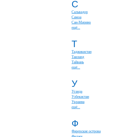
С
Сальвадор
Самоа
Сан-Марино
ещё...
Т
Таджикистан
Таиланд
Тайвань
ещё...
У
Уганда
Узбекистан
Украина
ещё...
Ф
Фарерские острова
Фиджи