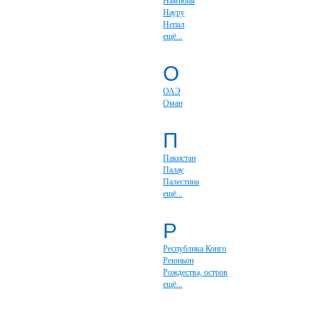
Намибия
Науру
Непал
ещё...
О
ОАЭ
Оман
П
Пакистан
Палау
Палестина
ещё...
Р
Республика Конго
Реюньон
Рождества, остров
ещё...