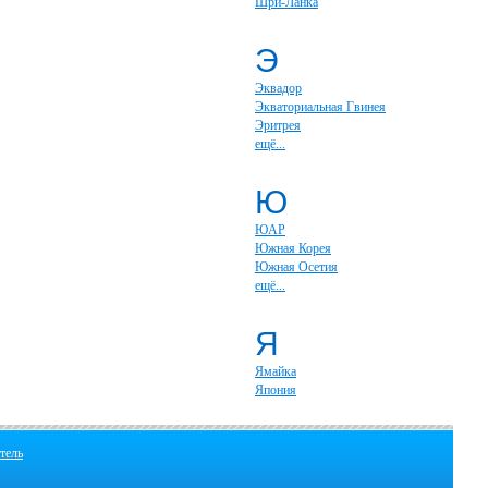
Шри-Ланка
Э
Эквадор
Экваториальная Гвинея
Эритрея
ещё...
Ю
ЮАР
Южная Корея
Южная Осетия
ещё...
Я
Ямайка
Япония
тель