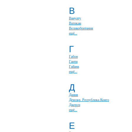
В
Вануату
Ватикан
Великобритания
ещё...
Г
Габон
Гаити
Гайана
ещё...
Д
Дания
Демокр. Республика Конго
Джерси
ещё...
Е