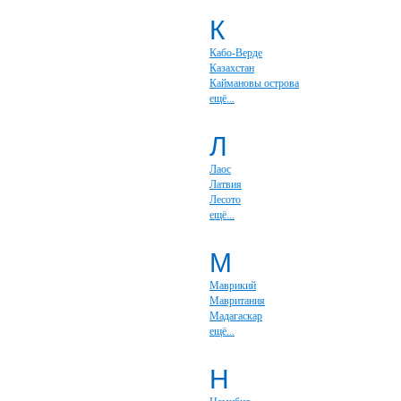
К
Кабо-Верде
Казахстан
Каймановы острова
ещё...
Л
Лаос
Латвия
Лесото
ещё...
М
Маврикий
Мавритания
Мадагаскар
ещё...
Н