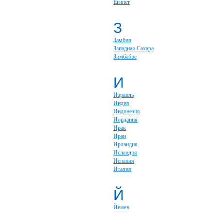
Египет
З
Замбия
Западная Сахара
Зимбабве
И
Израиль
Индия
Индонезия
Иордания
Ирак
Иран
Ирландия
Исландия
Испания
Италия
Й
Йемен