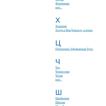
Филиппины
ещё...
Х
Хорватия
Хэрда и МакДональда, острова
Ц
Центрально-Африканская Респ.
Ч
Чад
Черногория
Чехия
ещё...
Ш
Швейцария
Швеция