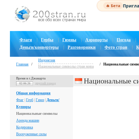
Пригла
🔥 Бета
Флаги
|
Гербы
|
Гимны
|
Аэропорты
|
Погода
|
Деньги/конвертеры
|
Разговорники
|
Фото стран
|
К
Индонезия
Главная
/
/
Национальные симв
Национальные символы стран мира
Время в г.Джакарта
Национальные с
другой город
02:06:27
Общая информация
Флаг
|
Герб
|
Гимн
|
Деньги/
Купюры
Национальные символы
Аренда машин
Кодировка
Вооруженные силы