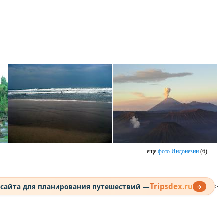
еще
фото Индонезии
(6)
Tripsdex.ru
 сайта для планирования путешествий —
→
>