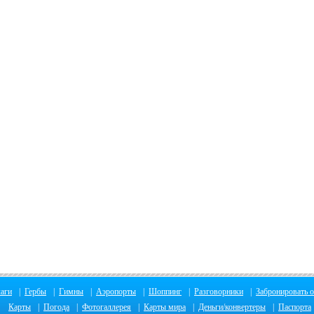
аги
|
Гербы
|
Гимны
|
Аэропорты
|
Шоппинг
|
Разговорники
|
Забронировать о
Карты
|
Погода
|
Фотогаллерея
|
Карты мира
|
Деньги/конвертеры
|
Паспорта