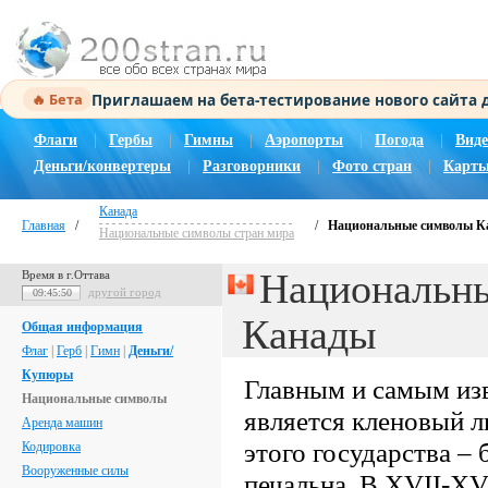
Приглашаем на бета-тестирование нового сайта
🔥 Бета
Флаги
|
Гербы
|
Гимны
|
Аэропорты
|
Погода
|
Виде
Деньги/конвертеры
|
Разговорники
|
Фото стран
|
Карты
Канада
Главная
/
/
Национальные символы К
Национальные символы стран мира
Национальн
Время в г.Оттава
другой город
09:45:51
Канады
Общая информация
Флаг
|
Герб
|
Гимн
|
Деньги/
Купюры
Главным и самым из
Национальные символы
является кленовый л
Аренда машин
этого государства – 
Кодировка
Вооруженные силы
печальна. В XVII-XV