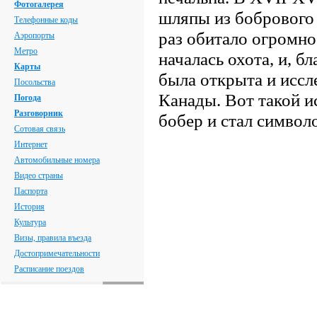
Фотогалерея
шляпы из бобрового 
Телефонные коды
раз обитало огромно
Аэропорты
Метро
началась охота, и, б
Карты
была открыта и иссл
Посольства
Канады. Вот такой ис
Погода
Разговорник
бобер и стал символ
Сотовая связь
Интернет
Автомобильные номера
Видео страны
Паспорта
История
Культура
Визы, правила въезда
Достопримечательности
Расписание поездов