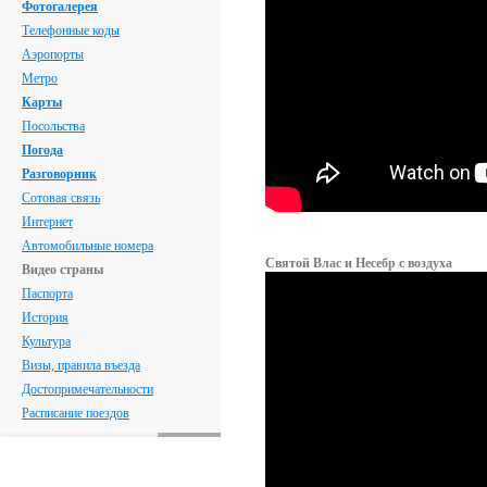
Фотогалерея
Телефонные коды
Аэропорты
Метро
Карты
Посольства
Погода
Разговорник
Сотовая связь
Интернет
Автомобильные номера
Святой Влас и Несебр с воздуха
Видео страны
Паспорта
История
Культура
Визы, правила въезда
Достопримечательности
Расписание поездов