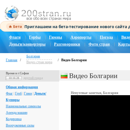
Приглашаем на бета-тестирование нового сайта
🔥 Бета
Флаги
|
Гербы
|
Гимны
|
Аэропорты
|
Погода
|
Виде
Деньги/конвертеры
|
Разговорники
|
Фото стран
|
Карты
Болгария
Главная
/
/
Видео Болгарии
Видео стран мира
Время в г.София
Видео Болгарии
другой город
10:16:29
Общая информация
Непутевые заметки, Болгария
Флаг
|
Герб
|
Гимн
|
Деньги/
Купюры
Национальные символы
Аренда машин
Кодировка
Вооруженные силы