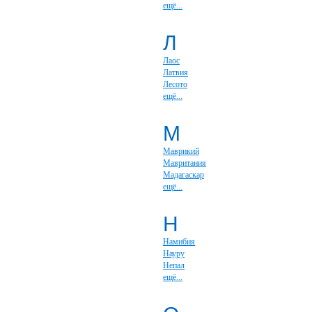
ещё...
Л
Лаос
Латвия
Лесото
ещё...
М
Маврикий
Мавритания
Мадагаскар
ещё...
Н
Намибия
Науру
Непал
ещё...