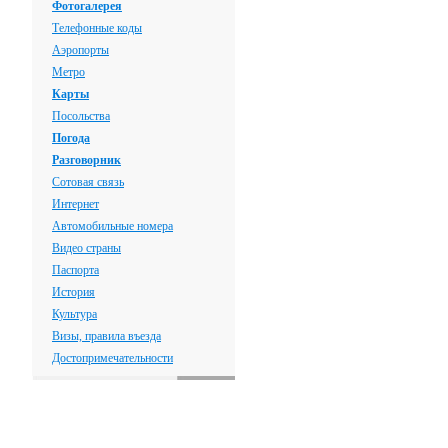
Фотогалерея
Телефонные коды
Аэропорты
Метро
Карты
Посольства
Погода
Разговорник
Сотовая связь
Интернет
Автомобильные номера
Видео страны
Паспорта
История
Культура
Визы, правила въезда
Достопримечательности