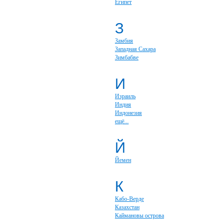
Египет
З
Замбия
Западная Сахара
Зимбабве
И
Израиль
Индия
Индонезия
ещё...
Й
Йемен
К
Кабо-Верде
Казахстан
Каймановы острова