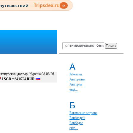
Tripsdex.ru
 путешествий —
→
А
нгапурский доллар. Курс на 08.08.26
Абхазия
1
SGD
=
64.0724
RUR
Австралия
Австрия
ещё...
Б
Багамские острова
Бангладеш
Барбадос
ещё...