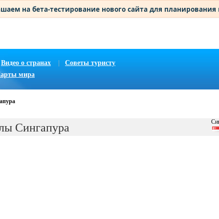
шаем на бета-тестирование нового сайта для планирования
Видео о странах
|
Советы туристу
арты мира
апура
Си
лы Сингапура