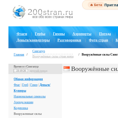
Пригла
🔥 Бета
Флаги
|
Гербы
|
Гимны
|
Аэропорты
|
Погода
|
Деньги/конвертеры
|
Разговорники
|
Фото стран
|
К
Сингапур
Главная
/
/
Вооружённые силы Синг
Вооружённые силы стран мира
Время в г.Сингапур
Вооружённые си
другой город
23:19:21
Общая информация
Флаг
|
Герб
|
Гимн
|
Деньги/
Купюры
Национальные символы
Аренда машин
Кодировка
Вооруженные силы