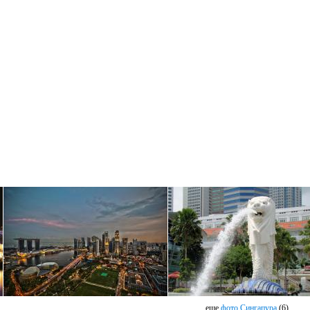
еще
фото Сингапура
(6)