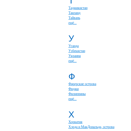
Т
Таджикистан
Таиланд
Тайвань
ещё...
У
Уганда
Узбекистан
Украина
ещё...
Ф
Фарерские острова
Фиджи
Филиппины
ещё...
Х
Хорватия
Хэрда и МакДональда, острова