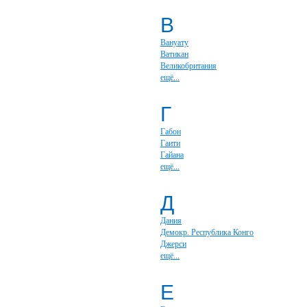
В
Вануату
Ватикан
Великобритания
ещё...
Г
Габон
Гаити
Гайана
ещё...
Д
Дания
Демокр. Республика Конго
Джерси
ещё...
Е