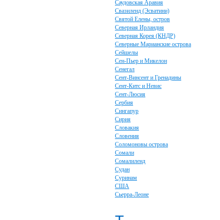
Саудовская Аравия
Свазиленд (Эсватини)
Святой Елены, остров
Северная Ирландия
Северная Корея (КНДР)
Северные Марианские острова
Сейшелы
Сен-Пьер и Микелон
Сенегал
Сент-Винсент и Гренадины
Сент-Китс и Невис
Сент-Люсия
Сербия
Сингапур
Сирия
Словакия
Словения
Соломоновы острова
Сомали
Сомалиленд
Судан
Суринам
США
Сьерра-Леоне