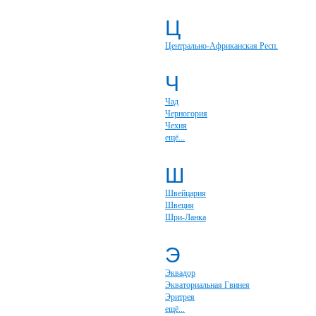
Ц
Центрально-Африканская Респ.
Ч
Чад
Черногория
Чехия
ещё...
Ш
Швейцария
Швеция
Шри-Ланка
Э
Эквадор
Экваториальная Гвинея
Эритрея
ещё...