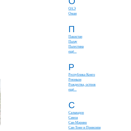
О
ОАЭ
Оман
П
Пакистан
Палау
Палестина
ещё...
Р
Республика Конго
Реюньон
Рождества, остров
ещё...
С
Сальвадор
Самоа
Сан-Марино
Сан-Томе и Принсипи