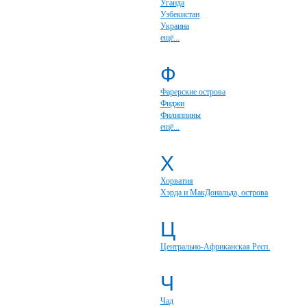
Уганда
Узбекистан
Украина
ещё...
Ф
Фарерские острова
Фиджи
Филиппины
ещё...
Х
Хорватия
Хэрда и МакДональда, острова
Ц
Центрально-Африканская Респ.
Ч
Чад