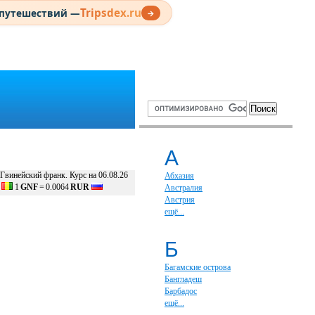
Tripsdex.ru
 путешествий —
→
А
Гвинейский франк. Курс на 06.08.26
Абхазия
1
GNF
=
0.0064
RUR
Австралия
Австрия
ещё...
Б
Багамские острова
Бангладеш
Барбадос
ещё...