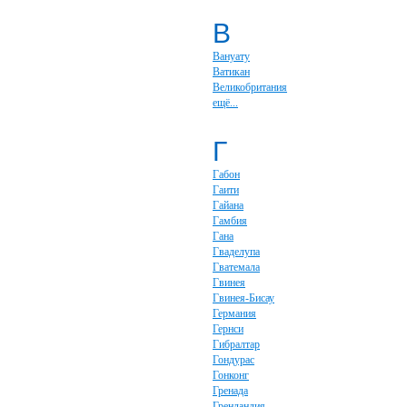
В
Вануату
Ватикан
Великобритания
ещё...
Г
Габон
Гаити
Гайана
Гамбия
Гана
Гваделупа
Гватемала
Гвинея
Гвинея-Бисау
Германия
Гернси
Гибралтар
Гондурас
Гонконг
Гренада
Гренландия