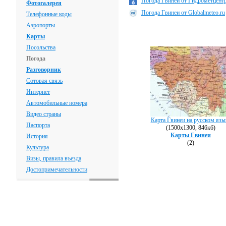
Погода Гвинеи от Гидрометцентра
Фотогалерея
Погода Гвинеи от Globalmeteo.ru
Телефонные коды
Аэропорты
Карты
Посольства
Погода
Разговорник
Сотовая связь
Интернет
Автомобильные номера
Видео страны
Карта Гвинеи на русском язы
Паспорта
(1500х1300, 846кб)
Карты Гвинеи
История
(2)
Культура
Визы, правила въезда
Достопримечательности