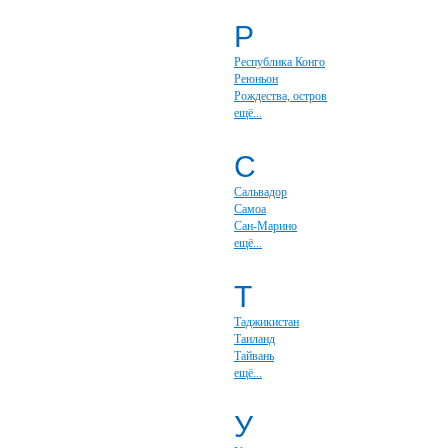
Р
Республика Конго
Реюньон
Рождества, остров
ещё...
С
Сальвадор
Самоа
Сан-Марино
ещё...
Т
Таджикистан
Таиланд
Тайвань
ещё...
У