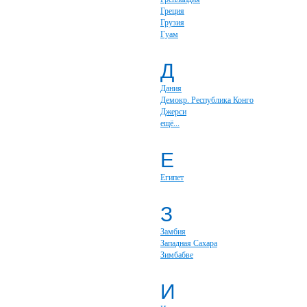
Греция
Грузия
Гуам
Д
Дания
Демокр. Республика Конго
Джерси
ещё...
Е
Египет
З
Замбия
Западная Сахара
Зимбабве
И