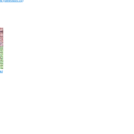
 (meteoinfo.ru)
ке