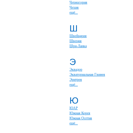
Черногория
Чехия
ещё...
Ш
Швейцария
Швеция
Шри-Ланка
Э
Эквадор
Экваториальная Гвинея
Эритрея
ещё...
Ю
ЮАР
Южная Корея
Южная Осетия
ещё...