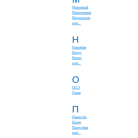
Маврикий
Мавритания
Мадагаскар
ещё...
Н
Намибия
Науру
Непал
ещё...
О
ОАЭ
Оман
П
Пакистан
Палау
Палестина
ещё...