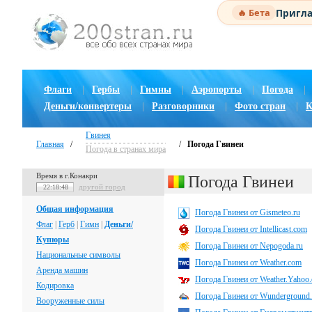
Пригла
🔥 Бета
Флаги
|
Гербы
|
Гимны
|
Аэропорты
|
Погода
|
Деньги/конвертеры
|
Разговорники
|
Фото стран
|
К
Гвинея
Главная
/
/
Погода Гвинеи
Погода в странах мира
Время в г.Конакри
Погода Гвинеи
другой город
22:18:49
Общая информация
Погода Гвинеи от Gismeteo.ru
Флаг
|
Герб
|
Гимн
|
Деньги/
Погода Гвинеи от Intellicast.com
Купюры
Погода Гвинеи от Nepogoda.ru
Национальные символы
Погода Гвинеи от Weather.com
Аренда машин
Погода Гвинеи от Weather.Yahoo
Кодировка
Погода Гвинеи от Wunderground
Вооруженные силы