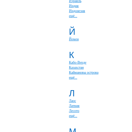
Израиль
Индия
Индонезия
ещё...
Й
Йемен
К
Кабо-Верде
Казахстан
Каймановы острова
ещё...
Л
Лаос
Латвия
Лесото
ещё...
М