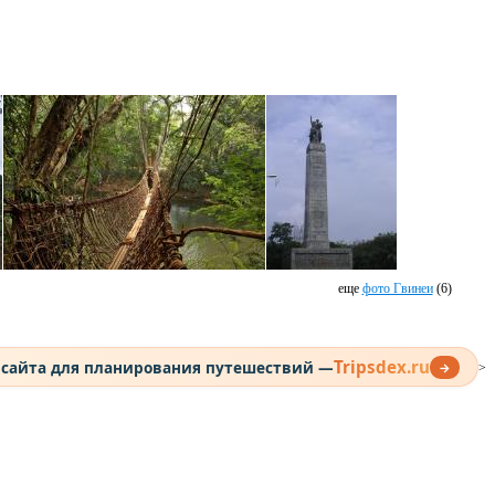
еще
фото Гвинеи
(6)
Tripsdex.ru
 сайта для планирования путешествий —
→
>