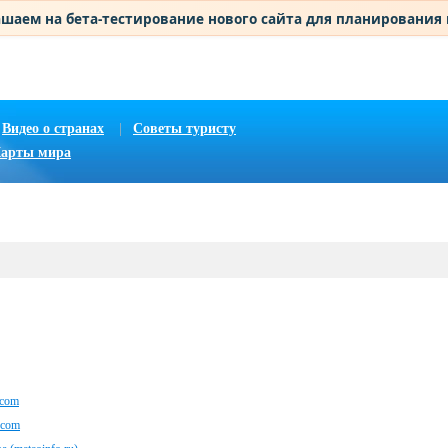
шаем на бета-тестирование нового сайта для планирования
Видео о странах
|
Советы туристу
арты мира
.com
.com