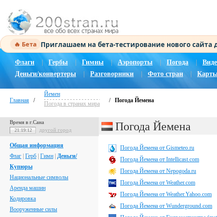
Приглашаем на бета-тестирование нового сайта
🔥 Бета
Флаги
|
Гербы
|
Гимны
|
Аэропорты
|
Погода
|
Виде
Деньги/конвертеры
|
Разговорники
|
Фото стран
|
Карты
Йемен
Главная
/
/
Погода Йемена
Погода в странах мира
Время в г.Сана
Погода Йемена
другой город
21:19:13
Общая информация
Погода Йемена от Gismeteo.ru
Флаг
|
Герб
|
Гимн
|
Деньги/
Погода Йемена от Intellicast.com
Купюры
Погода Йемена от Nepogoda.ru
Национальные символы
Погода Йемена от Weather.com
Аренда машин
Погода Йемена от Weather.Yahoo.com
Кодировка
Погода Йемена от Wunderground.com
Вооруженные силы