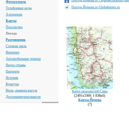
Погода Йемена от Гидрометцентра (mete
Фотогалерея
Погода Йемена от Globalmeteo.ru
Телефонные коды
Аэропорты
Карты
Посольства
Погода
Разговорник
Сотовая связь
Интернет
Автомобильные номера
Видео страны
Паспорта
История
Культура
Визы, правила въезда
Карта окресностей Саны
(2491х3369, 1 838кб)
Достопримечательности
Карты Йемена
(7)