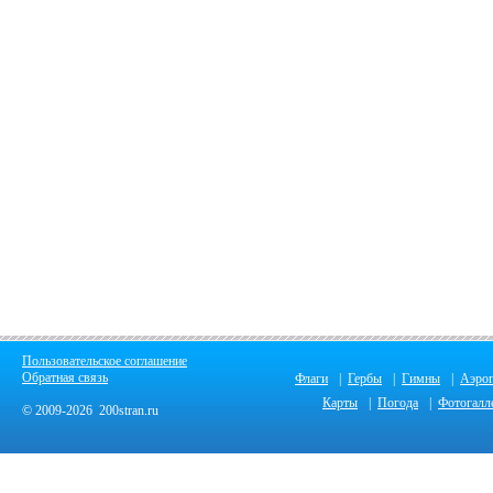
Пользовательское соглашение
Обратная связь
Флаги
|
Гербы
|
Гимны
|
Аэро
Карты
|
Погода
|
Фотогалл
© 2009-2026 200stran.ru