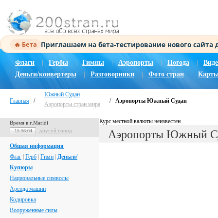
Приглашаем на бета-тестирование нового сайта
🔥 Бета
Флаги
|
Гербы
|
Гимны
|
Аэропорты
|
Погода
|
Виде
Деньги/конвертеры
|
Разговорники
|
Фото стран
|
Карты
Южный Судан
Главная
/
/
Аэропорты Южный Судан
Аэропорты стран мира
Курс местной валюты неизвестен
Время в г.Maridi
другой город
15:56:05
Аэропорты Южный С
Общая информация
Флаг
|
Герб
|
Гимн
|
Деньги/
Купюры
Национальные символы
Аренда машин
Кодировка
Вооруженные силы