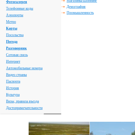
Магазины/Шоппинг
Фотогалерея
Демография
Телефонные коды
Промышленность
Аэропорты
Метро
Карты
Посольства
Погода
Разговорник
Сотовая связь
Интернет
Автомобильные номера
Видео страны
Паспорта
История
Культура
Визы, правила въезда
Достопримечательности