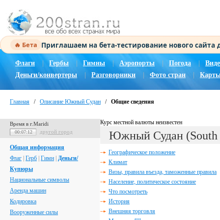
Приглашаем на бета-тестирование нового сайта
🔥 Бета
Флаги
|
Гербы
|
Гимны
|
Аэропорты
|
Погода
|
Виде
Деньги/конвертеры
|
Разговорники
|
Фото стран
|
Карты
Главная
/
Описание Южный Судан
/
Общие сведения
Курс местной валюты неизвестен
Время в г.Maridi
другой город
00:07:13
Южный Судан (South 
Общая информация
Географическое положение
Флаг
|
Герб
|
Гимн
|
Деньги/
Климат
Купюры
Визы, правила въезда, таможенные правила
Национальные символы
Население, политическое состояние
Аренда машин
Что посмотреть
Кодировка
История
Внешняя торговля
Вооруженные силы