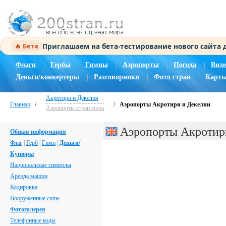
Приглашаем на бета-тестирование нового сайта
🔥 Бета
Флаги
|
Гербы
|
Гимны
|
Аэропорты
|
Погода
|
Виде
Деньги/конвертеры
|
Разговорники
|
Фото стран
|
Карты
Акротири и Декелия
Главная
/
/
Аэропорты Акротири и Декелии
Аэропорты стран мира
Аэропорты Акротир
Общая информация
Флаг
|
Герб
|
Гимн
|
Деньги/
Купюры
Национальные символы
Аренда машин
Кодировка
Вооруженные силы
Фотогалерея
Телефонные коды