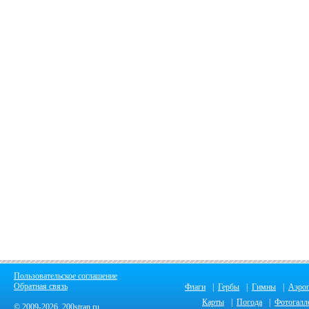
Пользовательское соглашение
Обратная связь
Флаги
|
Гербы
|
Гимны
|
Аэро
Карты
|
Погода
|
Фотогалл
© 2009-2026 200stran.ru