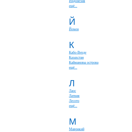
Индонезия
ещё...
Й
Йемен
К
Кабо-Верде
Казахстан
Каймановы острова
ещё...
Л
Лаос
Латвия
Лесото
ещё...
М
Маврикий