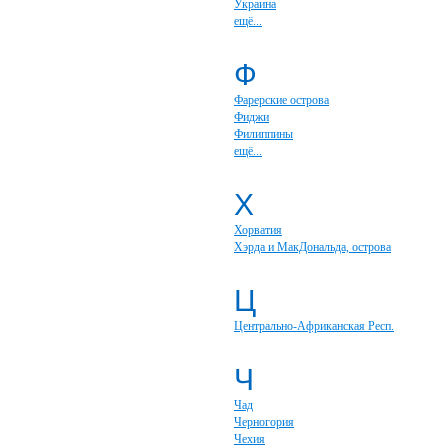
Украина
ещё...
Ф
Фарерские острова
Фиджи
Филиппины
ещё...
Х
Хорватия
Хэрда и МакДональда, острова
Ц
Центрально-Африканская Респ.
Ч
Чад
Черногория
Чехия