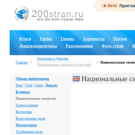
Пригла
🔥 Бета
Флаги
|
Гербы
|
Гимны
|
Аэропорты
|
Погода
|
Деньги/конвертеры
|
Разговорники
|
Фото стран
|
К
Акротири и Декелия
Главная
/
/
Национальные симв
Национальные символы стран мира
Национальные с
Общая информация
Флаг
|
Герб
|
Гимн
|
Деньги/
Купюры
Национальные символы
Аренда машин
Кодировка
Вооруженные силы
Фотогалерея
Телефонные коды