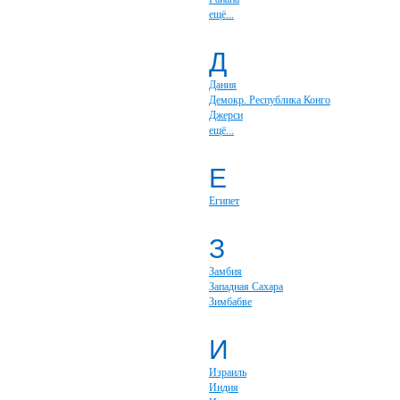
ещё...
Д
Дания
Демокр. Республика Конго
Джерси
ещё...
Е
Египет
З
Замбия
Западная Сахара
Зимбабве
И
Израиль
Индия