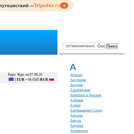
Tripsdex.ru
 путешествий —
→
А
Евро. Курс на 07.08.26
Абхазия
1
EUR
=
94.0585
RUR
Австралия
Австрия
Азербайджан
Акротири и Декелия
Албания
Алжир
Американское Самоа
Ангилья
Ангола
Андорра
Антарктида