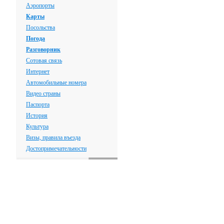
Аэропорты
Карты
Посольства
Погода
Разговорник
Сотовая связь
Интернет
Автомобильные номера
Видео страны
Паспорта
История
Культура
Визы, правила въезда
Достопримечательности