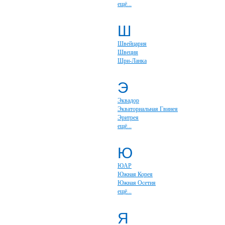
ещё...
Ш
Швейцария
Швеция
Шри-Ланка
Э
Эквадор
Экваториальная Гвинея
Эритрея
ещё...
Ю
ЮАР
Южная Корея
Южная Осетия
ещё...
Я