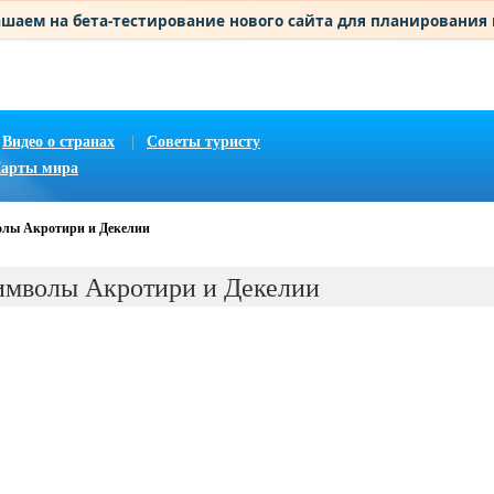
шаем на бета-тестирование нового сайта для планирования
Видео о странах
|
Советы туристу
арты мира
олы Акротири и Декелии
имволы Акротири и Декелии