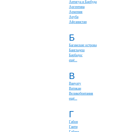
Антигуа и Барбуда
Аргентина
Армения
Аруба
Афганистан
Б
Багамские острова
Бангладеш
Барбадос
ещё...
В
Вануату
Ватикан
Великобритания
ещё...
Г
Габон
Гаити
Гайана