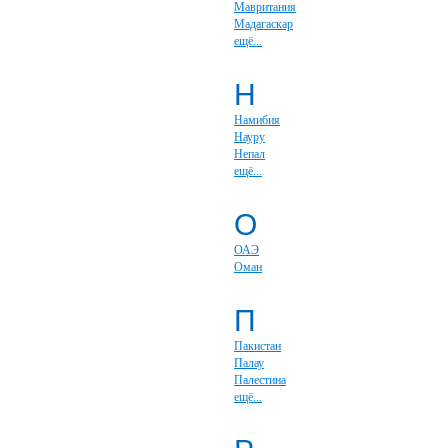
Мавритания
Мадагаскар
ещё...
Н
Намибия
Науру
Непал
ещё...
О
ОАЭ
Оман
П
Пакистан
Палау
Палестина
ещё...