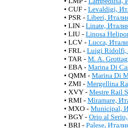
• LMP -
Lampedusa, 
• CUF -
Levaldigi, И
• PSR -
Liberi, Итали
• LIN -
Linate, Итали
• LIU -
Linosa Helipo
• LCV -
Lucca, Итали
• FRL -
Luigi Ridolfi
• TAR -
M. A. Grotta
• EBA -
Marina Di Ca
• QMM -
Marina Di 
• ZMI -
Mergellina R
• XVY -
Mestre Rail 
• RMI -
Miramare, Ит
• MXO -
Municipal, 
• BGY -
Orio al Seri
• BRI -
Palese, Итали