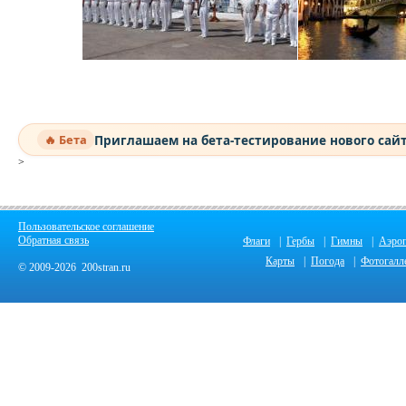
Приглашаем на бета-тестирование нового сай
🔥 Бета
>
Пользовательское соглашение
Обратная связь
Флаги
|
Гербы
|
Гимны
|
Аэро
Карты
|
Погода
|
Фотогалл
© 2009-2026 200stran.ru