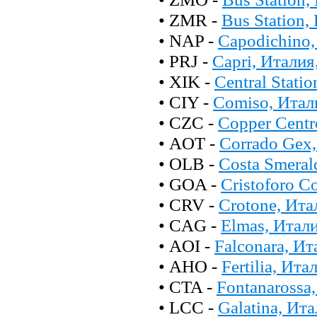
• ZMR -
Bus Station,
• NAP -
Capodichino,
• PRJ -
Capri, Италия
• XIK -
Central Stati
• CIY -
Comiso, Итал
• CZC -
Copper Centr
• AOT -
Corrado Gex,
• OLB -
Costa Smeral
• GOA -
Cristoforo C
• CRV -
Crotone, Ита
• CAG -
Elmas, Итал
• AOI -
Falconara, И
• AHO -
Fertilia, Ит
• CTA -
Fontanarossa
• LCC -
Galatina, Ит