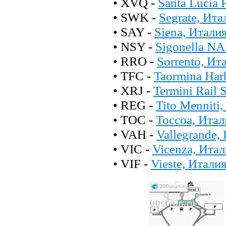
• XVQ -
Santa Lucia 
• SWK -
Segrate, Ит
• SAY -
Siena, Итали
• NSY -
Sigonella NA
• RRO -
Sorrento, Ит
• TFC -
Taormina Har
• XRJ -
Termini Rail 
• REG -
Tito Menniti
• TOC -
Toccoa, Итал
• VAH -
Vallegrande,
• VIC -
Vicenza, Ита
• VIF -
Vieste, Итали