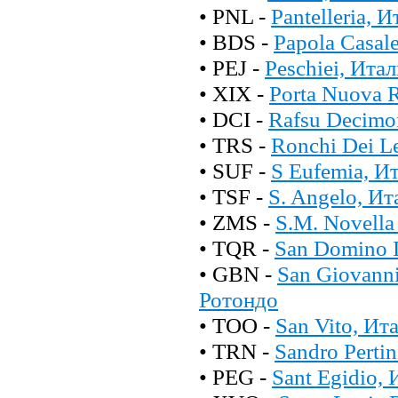
• PNL -
Pantelleria, 
• BDS -
Papola Casal
• PEJ -
Peschiei, Ита
• XIX -
Porta Nuova R
• DCI -
Rafsu Decimo
• TRS -
Ronchi Dei Le
• SUF -
S Eufemia, И
• TSF -
S. Angelo, Ит
• ZMS -
S.M. Novella
• TQR -
San Domino I
• GBN -
San Giovann
Ротондо
• TOO -
San Vito, Ит
• TRN -
Sandro Pertin
• PEG -
Sant Egidio,