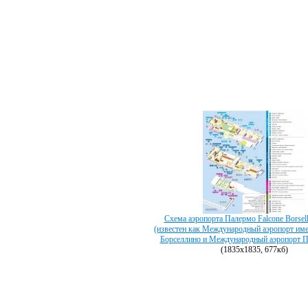
Схема аэропорта Палермо Falcone Borsel
(известен как Международный аэропорт име
Борселлино и Международный аэропорт П
(1835х1835, 677кб)