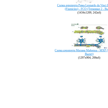
Схема аэропорта Рима Leonardo da Vinci In
(Fiumicino) - FCO (Терминал 2 - В
(1434х1209, 242кб)
Схема аэропорта Милана Malpensa - MXP (
Вылет)
(1297х904, 206кб)