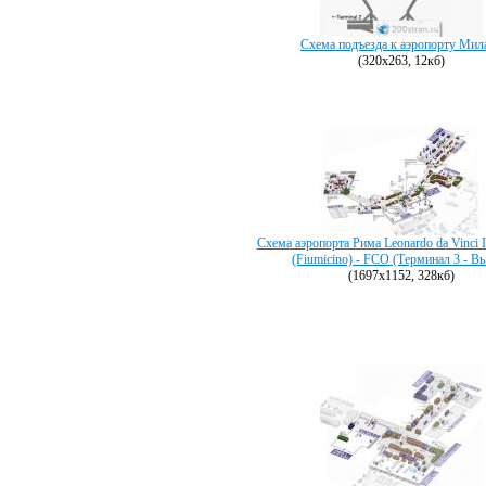
Схема подъезда к аэропорту Мил
(320х263, 12кб)
Схема аэропорта Рима Leonardo da Vinci In
(Fiumicino) - FCO (Терминал 3 - В
(1697х1152, 328кб)