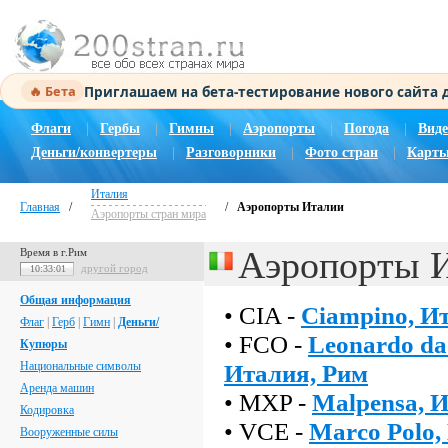
Приглашаем на бета-тестирование нового сайта
🔥 Бета
Флаги
|
Гербы
|
Гимны
|
Аэропорты
|
Погода
|
Виде
Деньги/конвертеры
|
Разговорники
|
Фото стран
|
Карты
Италия
Главная
/
/
Аэропорты Италии
Аэропорты стран мира
Аэропорты 
Время в г.Рим
другой город
10:33:02
Общая информация
• CIA -
Ciampino, И
Флаг
|
Герб
|
Гимн
|
Деньги/
• FCO -
Leonardo da 
Купюры
Национальные символы
Италия, Рим
Аренда машин
• MXP -
Malpensa, 
Кодировка
• VCE -
Marco Polo,
Вооруженные силы