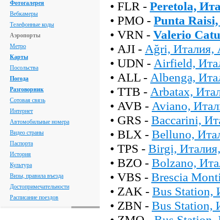
• FLR -
Peretola, И
Фотогалерея
Вебкамеры
• PMO -
Punta Raisi
Телефонные коды
• VRN -
Valerio Cat
Аэропорты
• AJI -
Ağri, Италия,
Метро
Карты
• UDN -
Airfield, Ит
Посольства
• ALL -
Albenga, Ита
Погода
• TTB -
Arbatax, Ита
Разговорник
Сотовая связь
• AVB -
Aviano, Итал
Интернет
• GRS -
Baccarini, И
Автомобильные номера
• BLX -
Belluno, Ита
Видео страны
Паспорта
• TPS -
Birgi, Италия
История
• BZO -
Bolzano, Ита
Культура
• VBS -
Brescia Monti
Визы, правила въезда
Достопримечательности
• ZAK -
Bus Station,
Расписание поездов
• ZBN -
Bus Station,
• ZMO -
Bus Station,