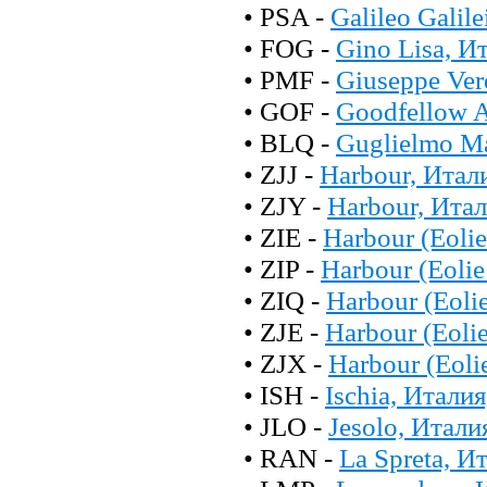
• PSA -
Galileo Galil
• FOG -
Gino Lisa, И
• PMF -
Giuseppe Ver
• GOF -
Goodfellow 
• BLQ -
Guglielmo Ma
• ZJJ -
Harbour, Итал
• ZJY -
Harbour, Ита
• ZIE -
Harbour (Eolie
• ZIP -
Harbour (Eolie
• ZIQ -
Harbour (Eoli
• ZJE -
Harbour (Eoli
• ZJX -
Harbour (Eoli
• ISH -
Ischia, Италия
• JLO -
Jesolo, Итали
• RAN -
La Spreta, И