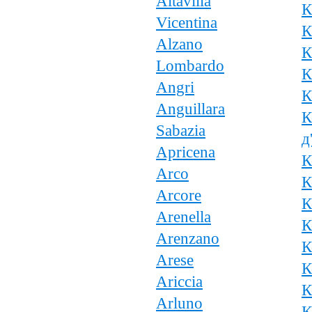
Altavilla
К
Vicentina
К
Alzano
К
Lombardo
К
Angri
К
Anguillara
К
Sabazia
д
Apricena
К
Arco
К
Arcore
К
Arenella
К
Arenzano
К
Arese
К
Ariccia
К
Arluno
К