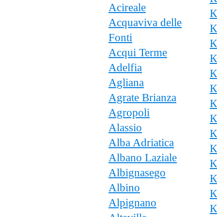
Acireale
К
Acquaviva delle
К
Fonti
К
Acqui Terme
К
Adelfia
К
Agliana
К
Agrate Brianza
К
Agropoli
К
Alassio
К
Alba Adriatica
К
Albano Laziale
К
Albignasego
К
Albino
К
Alpignano
К