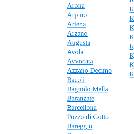
Arona
К
Arpino
К
Artena
К
Arzano
К
Augusta
К
Avola
К
Avvocata
К
Azzano Decimo
К
Bacoli
Bagnolo Mella
Baranzate
Barcellona
Pozzo di Gotto
Bareggio