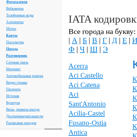
Фотогалерея
Вебкамеры
Телефонные коды
IATA кодировк
Аэропорты
Метро
Все города на букву:
Карты
|
А
|
Б
|
В
|
Г
|
Д
|
Е
|
Посольства
Ф
|
Ч
|
Ш
|
Э
Погода
Разговорник
Сотовая связь
Acerra
Интернет
Aci Castello
Автомобильные номера
К
Видео страны
Aci Catena
К
Паспорта
Aci
История
К
Sant'Antonio
Культура
К
Визы, правила въезда
Acilia-Castel
К
Достопримечательности
Fusano-Ostia
Расписание поездов
К
Antica
К