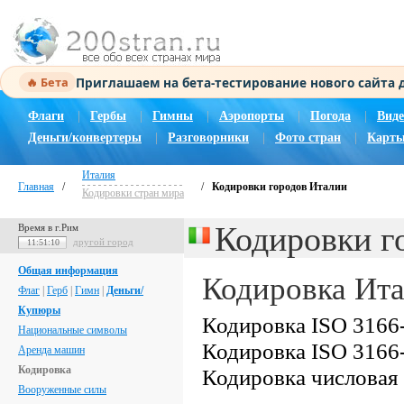
Приглашаем на бета-тестирование нового сайта
🔥 Бета
Флаги
|
Гербы
|
Гимны
|
Аэропорты
|
Погода
|
Виде
Деньги/конвертеры
|
Разговорники
|
Фото стран
|
Карты
Италия
Главная
/
/
Кодировки городов Италии
Кодировки стран мира
Кодировки г
Время в г.Рим
другой город
11:51:11
Общая информация
Кодировка Ит
Флаг
|
Герб
|
Гимн
|
Деньги/
Купюры
Кодировка ISO 3166-
Национальные символы
Кодировка ISO 3166-
Аренда машин
Кодировка
Кодировка числовая
Вооруженные силы