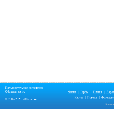
Пользовательское соглашение
Обратная связь
Флаги
|
Гербы
|
Гимны
|
Аэро
Карты
|
Погода
|
Фотогалл
© 2009-2026 200stran.ru
Взято и