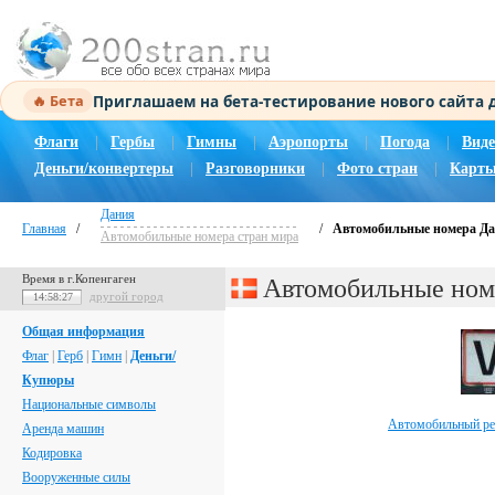
Приглашаем на бета-тестирование нового сайта
🔥 Бета
Флаги
|
Гербы
|
Гимны
|
Аэропорты
|
Погода
|
Виде
Деньги/конвертеры
|
Разговорники
|
Фото стран
|
Карты
Дания
Главная
/
/
Автомобильные номера Д
Автомобильные номера стран мира
Время в г.Копенгаген
Автомобильные ном
другой город
14:58:28
Общая информация
Флаг
|
Герб
|
Гимн
|
Деньги/
Купюры
Национальные символы
Автомобильный рег
Аренда машин
Кодировка
Вооруженные силы