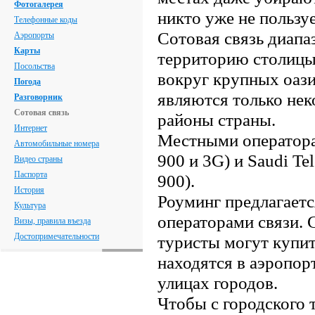
Фотогалерея
никто уже не пользуе
Телефонные коды
Сотовая связь диапа
Аэропорты
Карты
территорию столицы 
Посольства
вокруг крупных оаз
Погода
являются только не
Разговорник
Сотовая связь
районы страны.
Интернет
Местными операторам
Автомобильные номера
900 и 3G) и Saudi 
Видео страны
Паспорта
900).
История
Роуминг предлагает
Культура
операторами связи.
Визы, правила въезда
Достопримечательности
туристы могут купит
находятся в аэропорт
улицах городов.
Чтобы с городского 