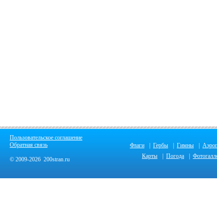
Пользовательское соглашение
Обратная связь
Флаги
|
Гербы
|
Гимны
|
Аэро
Карты
|
Погода
|
Фотогалл
© 2009-2026 200stran.ru