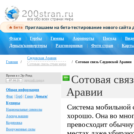
Приглашаем на бета-тестирование нового сайта
🔥 Бета
Флаги
|
Гербы
|
Гимны
|
Аэропорты
|
Погода
|
Виде
Деньги/конвертеры
|
Разговорники
|
Фото стран
|
Карты
Саудовская Аравия
Главная
/
/
Сотовая связь Саудовской Аравии
Сотовая связь стран мира
Сотовая свя
Время в г.Эр-Рияд
другой город
07:16:22
Аравии
Общая информация
Флаг
|
Герб
|
Гимн
|
Деньги/
Купюры
Система мобильной с
Национальные символы
хорошо. Она во мног
Аренда машин
превосходит обычну
Кодировка
Вооруженные силы
местах даже убираю