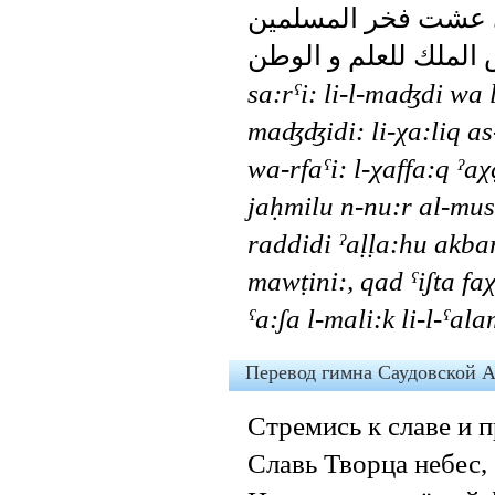
عشت فخر المسلمين
الملك للعلم و الوطن
sa:rˁi: li-l-maʤdi wa l
maʤʤidi: li-χa:liq a
wa-rfaˁi: l-χaffa:q ˀa
jaḥmilu n-nu:r al-mus
raddidi ˀaḷḷa:hu akbar
mawṭini:, qad ˁiʃta fa
ˁa:ʃa l-mali:k li-l-ˁa
Перевод гимна Саудовской 
Стремись к славе и 
Славь Творца небес,