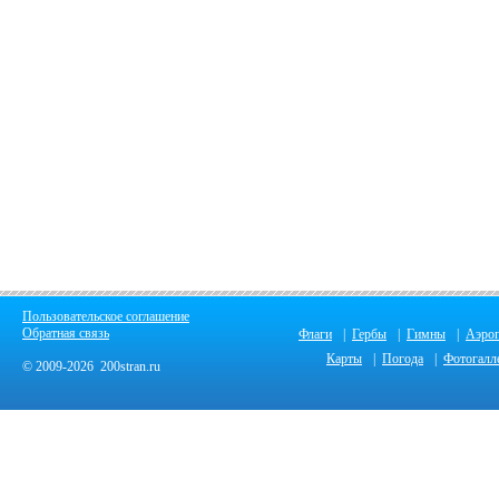
Пользовательское соглашение
Обратная связь
Флаги
|
Гербы
|
Гимны
|
Аэро
Карты
|
Погода
|
Фотогалл
© 2009-2026 200stran.ru