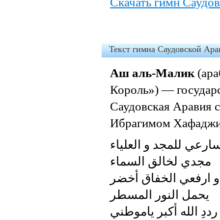
Скачать гимн Саудо
Текст гимна Саудовской Ара
Аш аль-Малик
(араб. عاش الملك‎‎ — «Да 
Король») — государ
Саудовская Аравия с 
Ибрагимом Хафаджи
ارعي للمجد و العلياء
مجدي لخالق السماء
و ارفعي الخفاق أخضر
يحمل النور المسطر
رددِ الله أكبر ياموطني