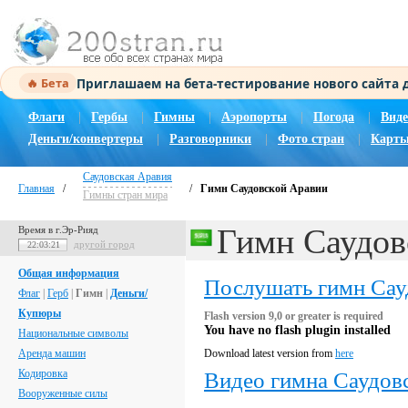
Приглашаем на бета-тестирование нового сайта
🔥 Бета
Флаги
|
Гербы
|
Гимны
|
Аэропорты
|
Погода
|
Виде
Деньги/конвертеры
|
Разговорники
|
Фото стран
|
Карты
Саудовская Аравия
Главная
/
/
Гимн Саудовской Аравии
Гимны стран мира
Гимн Саудов
Время в г.Эр-Рияд
другой город
22:03:22
Общая информация
Послушать гимн Сау
Флаг
|
Герб
|
Гимн
|
Деньги/
Купюры
Flash version 9,0 or greater is required
You have no flash plugin installed
Национальные символы
Аренда машин
Download latest version from
here
Кодировка
Видео гимна Саудов
Вооруженные силы