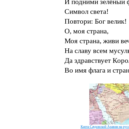
И подними зелёный ф
Символ света!
Повтори: Бог велик!
О, моя страна,
Моя страна, живи ве
На славу всем мусул
Да здравствует Коро
Во имя флага и стра
Карта Саудовской Аравии на рус