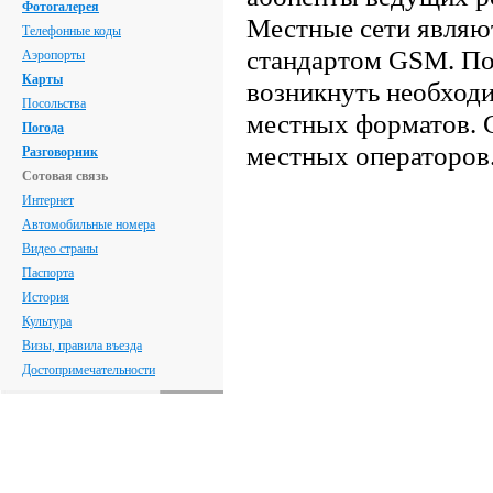
Фотогалерея
Местные сети являю
Телефонные коды
стандартом GSM. По
Аэропорты
Карты
возникнуть необходи
Посольства
местных форматов. 
Погода
местных операторов
Разговорник
Сотовая связь
Интернет
Автомобильные номера
Видео страны
Паспорта
История
Культура
Визы, правила въезда
Достопримечательности