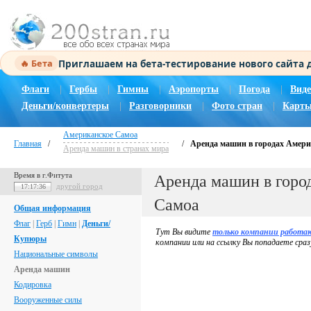
Приглашаем на бета-тестирование нового сайта
🔥 Бета
Флаги
|
Гербы
|
Гимны
|
Аэропорты
|
Погода
|
Виде
Деньги/конвертеры
|
Разговорники
|
Фото стран
|
Карты
Американское Самоа
Главная
/
/
Аренда машин в городах Амери
Аренда машин в странах мира
Время в г.Фитута
Аренда машин в горо
другой город
17:17:37
Самоа
Общая информация
Флаг
|
Герб
|
Гимн
|
Деньги/
Тут Вы видите
только компании работа
Купюры
компании или на ссылку Вы попадаете сраз
Национальные символы
Аренда машин
Кодировка
Вооруженные силы