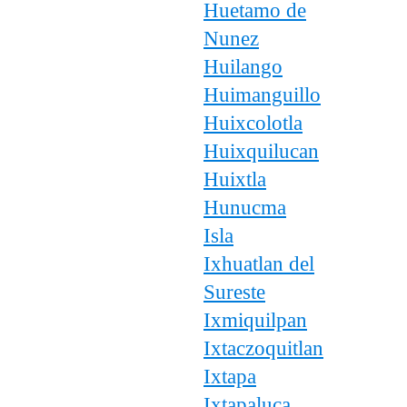
Huetamo de
Nunez
Huilango
Huimanguillo
Huixcolotla
Huixquilucan
Huixtla
Hunucma
Isla
Ixhuatlan del
Sureste
Ixmiquilpan
Ixtaczoquitlan
Ixtapa
Ixtapaluca