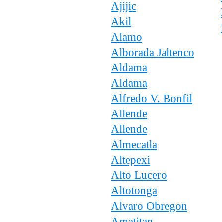
Ajijic
Akil
Alamo
Alborada Jaltenco
Aldama
Aldama
Alfredo V. Bonfil
Allende
Allende
Almecatla
Altepexi
Alto Lucero
Altotonga
Alvaro Obregon
Amatitan