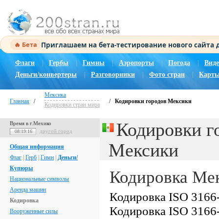
Приглашаем на бета-тестирование нового сайта
🔥 Бета
Флаги
|
Гербы
|
Гимны
|
Аэропорты
|
Погода
|
Виде
Деньги/конвертеры
|
Разговорники
|
Фото стран
|
Карты
Мексика
Главная
/
/
Кодировки городов Мексики
Кодировки стран мира
Кодировки г
Время в г.Мехико
другой город
08:19:17
Мексики
Общая информация
Флаг
|
Герб
|
Гимн
|
Деньги/
Купюры
Кодировка Ме
Национальные символы
Аренда машин
Кодировка ISO 3166-
Кодировка
Кодировка ISO 3166-
Вооруженные силы