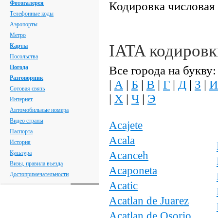
Кодировка числовая
Фотогалерея
Телефонные коды
Аэропорты
Метро
IATA кодировк
Карты
Посольства
Все города на букву:
Погода
Разговорник
|
А
|
Б
|
В
|
Г
|
Д
|
З
|
И
Сотовая связь
|
Х
|
Ч
|
Э
Интернет
Автомобильные номера
Видео страны
Acajete
Паспорта
Acala
История
Acanceh
Культура
Визы, правила въезда
Acaponeta
Достопримечательности
Acatic
Acatlan de Juarez
Acatlan de Osorio