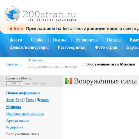
Приглашаем на бета-тестирование нового сайта
🔥 Бета
Флаги
|
Гербы
|
Гимны
|
Аэропорты
|
Погода
|
Виде
Деньги/конвертеры
|
Разговорники
|
Фото стран
|
Карты
Мексика
Главная
/
/
Вооружённые силы Мексики
Вооружённые силы стран мира
Время в г.Мехико
Вооружённые силы
другой город
15:07:16
Общая информация
Флаг
|
Герб
|
Гимн
|
Деньги/
Купюры
Национальные символы
Аренда машин
Кодировка
Вооруженные силы