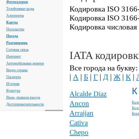
Фотогалерея
Кодировка ISO 3166-
Телефонные коды
Аэропорты
Кодировка ISO 3166
Карты
Кодировка числовая
Посольства
Погода
Разговорник
Сотовая связь
IATA кодиров
Интернет
Автомобильные номера
Все города на букву:
Видео страны
|
А
|
Б
|
Г
|
Д
|
Ж
|
К
|
Паспорта
История
К
Культура
Alcalde Diaz
Визы, правила въезда
Ancon
Кал
Достопримечательности
Кол
Arraijan
Кора
Cativa
Chepo