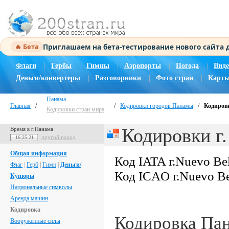
Приглашаем на бета-тестирование нового сайта
🔥 Бета
Флаги
|
Гербы
|
Гимны
|
Аэропорты
|
Погода
|
Виде
Деньги/конвертеры
|
Разговорники
|
Фото стран
|
Карты
Панама
Главная
/
/
Кодировки городов Панамы
/
Кодировк
Кодировки стран мира
Кодировки г.
Время в г.Панама
другой город
16:25:22
Общая информация
Код IATA г.Nuevo Be
Флаг
|
Герб
|
Гимн
|
Деньги/
Код ICAO г.Nuevo B
Купюры
Национальные символы
Аренда машин
Кодировка
Кодировка Па
Вооруженные силы