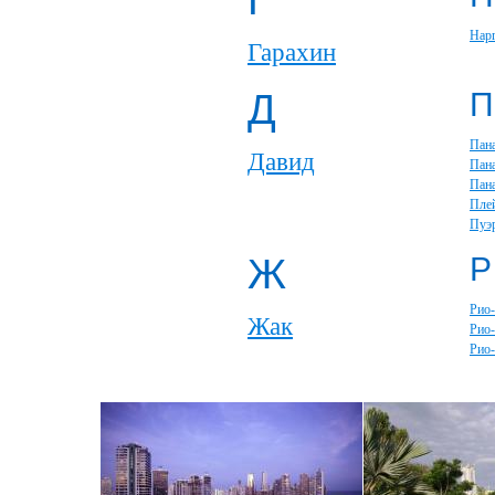
Г
Нар
Гарахин
Д
П
Пан
Давид
Пан
Пан
Пле
Пуэ
Ж
Р
Рио
Жак
Рио
Рио