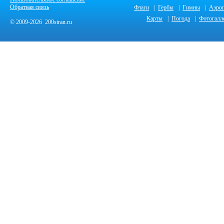
Обратная связь
Флаги
|
Гербы
|
Гимны
|
Аэро
Карты
|
Погода
|
Фотогалл
© 2009-2026 200stran.ru