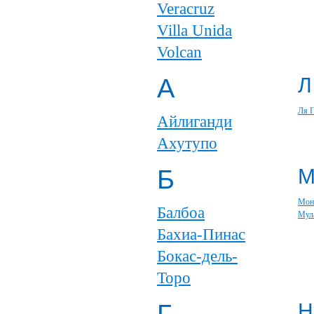
Veracruz
Villa Unida
Volcan
А
Л
Ля 
Айлиганди
Ахутупо
Б
Мон
Балбоа
Мул
Бахиа-Пинас
Бокас-дель-
Торо
Н