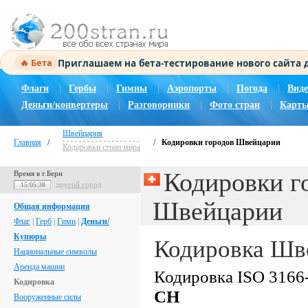
Приглашаем на бета-тестирование нового сайта
🔥 Бета
Флаги
|
Гербы
|
Гимны
|
Аэропорты
|
Погода
|
Виде
Деньги/конвертеры
|
Разговорники
|
Фото стран
|
Карты
Швейцария
Главная
/
/
Кодировки городов Швейцарии
Кодировки стран мира
Кодировки г
Время в г.Берн
другой город
15:05:39
Швейцарии
Общая информация
Флаг
|
Герб
|
Гимн
|
Деньги/
Купюры
Кодировка Шв
Национальные символы
Аренда машин
Кодировка ISO 3166-
Кодировка
CH
Вооруженные силы