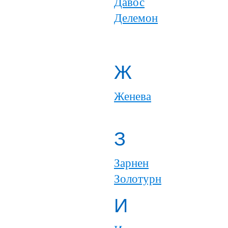
Давос
Делемон
Ж
Женева
З
Зарнен
Золотурн
И