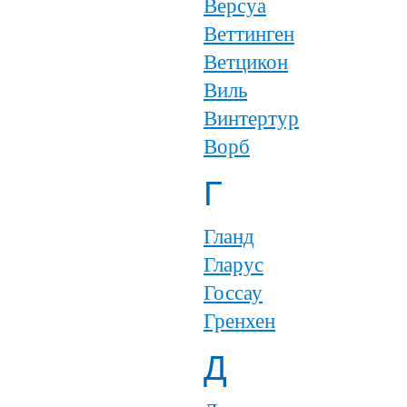
Версуа
Веттинген
Ветцикон
Виль
Винтертур
Ворб
Г
Гланд
Гларус
Госсау
Гренхен
Д