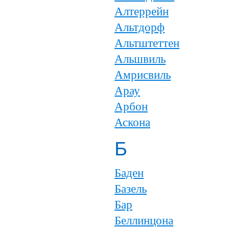
Алтеррейн
Альтдорф
Альтштеттен
Альшвиль
Амрисвиль
Арау
Арбон
Аскона
Б
Баден
Базель
Бар
Беллинцона