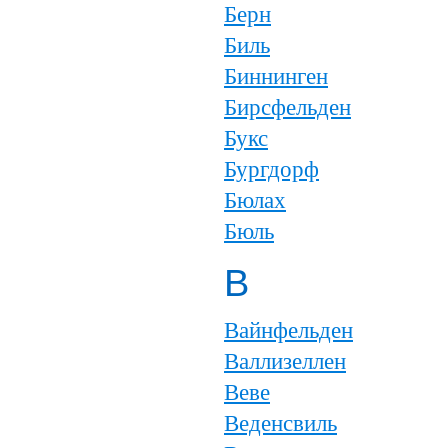
Берн
Биль
Биннинген
Бирсфельден
Букс
Бургдорф
Бюлах
Бюль
В
Вайнфельден
Валлизеллен
Веве
Веденсвиль