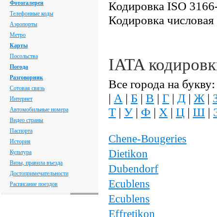
Кодировка ISO 3166
Фотогалерея
Телефонные коды
Кодировка числовая
Аэропорты
Метро
Карты
Посольства
IATA кодиров
Погода
Разговорник
Все города на букву:
Сотовая связь
|
А
|
Б
|
В
|
Г
|
Д
|
Ж
|
Интернет
Т
|
У
|
Ф
|
Х
|
Ц
|
Ш
|
Автомобильные номера
Видео страны
Паспорта
Chene-Bougeries
История
Dietikon
Культура
Визы, правила въезда
Dubendorf
Достопримечательности
Ecublens
Расписание поездов
Ecublens
Effretikon