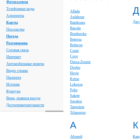
Фотогалерея
Д
Телефонные коды
Allada
Аэропорты
Aplahoue
Джу
Карты
Banikoara
Bassila
Посольства
Bembereke
Погода
Beterou
Разговорник
Bohicon
Сотовая связь
Come
Cove
Интернет
Dassa-Zoume
Автомобильные номера
Dogbo
Видео страны
Hevie
Паспорта
Ketou
История
Lokossa
Pobe
Культура
Sakete
Визы, правила въезда
Savalou
Достопримечательности
Tanguieta
Tchaourou
А
К
Абомей
Кан