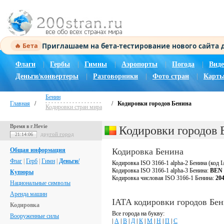
Приглашаем на бета-тестирование нового сайта
🔥 Бета
Флаги
|
Гербы
|
Гимны
|
Аэропорты
|
Погода
|
Виде
Деньги/конвертеры
|
Разговорники
|
Фото стран
|
Карты
Бенин
Главная
/
/
Кодировки городов Бенина
Кодировки стран мира
Время в г.Hevie
Кодировки городов 
другой город
21:14:07
Общая информация
Кодировка Бенина
Флаг
|
Герб
|
Гимн
|
Деньги/
Кодировка ISO 3166-1 alpha-2 Бенина (код 
Кодировка ISO 3166-1 alpha-3 Бенина:
BEN
Купюры
Кодировка числовая ISO 3166-1 Бенина:
20
Национальные символы
Аренда машин
IATA кодировки городов Бе
Кодировка
Все города на букву:
Вооруженные силы
|
А
|
В
|
Д
|
К
|
М
|
Н
|
П
|
С