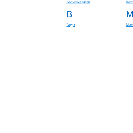
Абомей-Калави
Кот
В
Виды
Мал