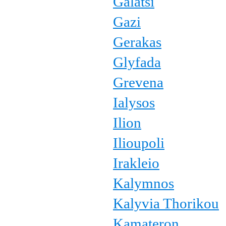
Galatsi
Gazi
Gerakas
Glyfada
Grevena
Ialysos
Ilion
Ilioupoli
Irakleio
Kalymnos
Kalyvia Thorikou
Kamateron