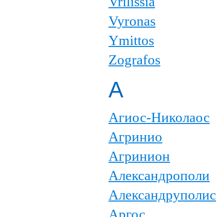
Vrilissia
Vyronas
Ymittos
Zografos
А
Агиос-Николаос
Агринио
Агринион
Александрополи
Александруполис
Аргос