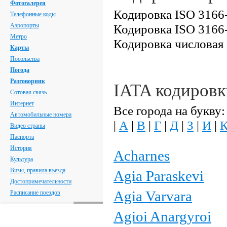
Фотогалерея
Кодировка ISO 3166-
Телефонные коды
Аэропорты
Кодировка ISO 3166-
Метро
Кодировка числовая
Карты
Посольства
Погода
Разговорник
IATA кодировк
Сотовая связь
Интернет
Все города на букву:
Автомобильные номера
|
А
|
В
|
Г
|
Д
|
З
|
И
|
Видео страны
Паспорта
История
Acharnes
Культура
Визы, правила въезда
Agia Paraskevi
Достопримечательности
Agia Varvara
Расписание поездов
Agioi Anargyroi