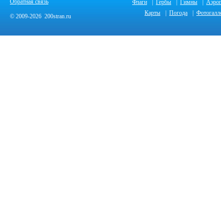
Обратная связь
Флаги
|
Гербы
|
Гимны
|
Аэро
Карты
|
Погода
|
Фотогалл
© 2009-2026 200stran.ru