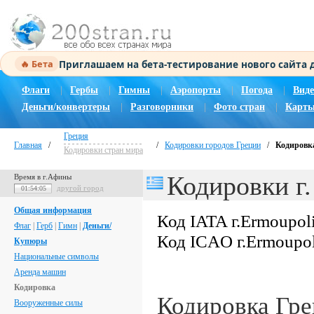
Приглашаем на бета-тестирование нового сайта
🔥 Бета
Флаги
|
Гербы
|
Гимны
|
Аэропорты
|
Погода
|
Виде
Деньги/конвертеры
|
Разговорники
|
Фото стран
|
Карты
Греция
Главная
/
/
Кодировки городов Греции
/
Кодировка
Кодировки стран мира
Кодировки г.
Время в г.Афины
другой город
01:54:06
Общая информация
Код IATA г.Ermoupol
Флаг
|
Герб
|
Гимн
|
Деньги/
Код ICAO г.Ermoupol
Купюры
Национальные символы
Аренда машин
Кодировка
Кодировка Гр
Вооруженные силы