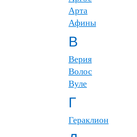
Арта
Афины
В
Верия
Волос
Вуле
Г
Гераклион