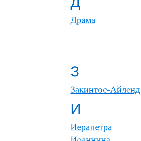
Д
Драма
З
Закинтос-Айленд
И
Иерапетра
Иоаннина