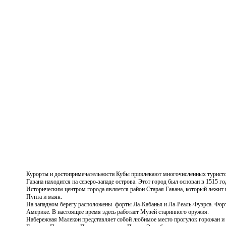
Курорты и достопримечательности Кубы привлекают многочисленных туристов
Гавана находится на северо-западе острова. Этот город был основан в 1515 
Историческим центром города является район Старая Гавана, который лежит 
Пунта и маяк.
На западном берегу расположены форты
Ла-Кабанья и Ла-Реаль-Фуэрса. Фор
Америке. В настоящее время здесь работает Музей старинного оружия.
Набережная
Малекон представляет собой любимое место прогулок горожан и 