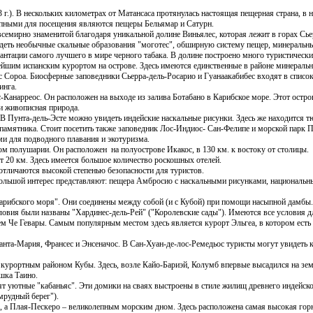
 г.). В нескольких километрах от Матансаса протянулась настоящая пещерная страна, в 
тупными для посещения являются пещеры Бельямар и Сатурн.
всемирно знаменитой благодаря уникальной долине Виньялес, которая лежит в горах Сье
еть необычные скальные образования "моготес", обширную систему пещер, минеральны
лантации самого лучшего в мире черного табака. В долине построено много туристическ
ейшим испанским курортом на острове. Здесь имеются единственные в районе минеральн
с Сороа. Биосферные заповедники Сьерра-дель-Росарио и Гуанаакабибес входят в списо
инга.
Канарреос. Он расположен на выходе из залива Ботабано в Карибское море. Этот остро
 и живописная природа.
 Пунта-дель-Эсте можно увидеть индейские наскальные рисунки. Здесь же находится 
 памятника. Стоит посетить также заповедник Лос-Индиос- Сан-Фелипе и морской парк 
и для подводного плавания и экотуризма.
ом полушарии. Он расположен на полуострове Икакос, в 130 км. к востоку от столицы.
 20 км. Здесь имеется большое количество роскошных отелей.
отличаются высокой степенью безопасности для туристов.
Большой интерес представляют:
пещера Амбросио с наскальными рисунками, национальны
рибского моря". Они соединены между собой (и с Кубой) при помощи насыпной дамбы.
словия были названы "Хардинес-дель-Рей" ("Королевские сады"). Имеются все условия д
ем Че Гевары. Самым популярным местом здесь является курорт Эльгеа, в котором ест
анта-Мария, Франсес и Энсеначос. В Сан-Хуан-де-лос-Ремедьос туристы могут увидеть 
ю курортным районом Кубы. Здесь, возле
Кайо-Бариэй, Колумб впервые высадился на зем
шка Таино.
ят уютные "
кабаньяс". Эти домики на сваях выстроены в стиле жилищ древнего индейско
мрудный берег").
 а Плая-Пескеро – великолепным морским дном. Здесь расположена самая высокая гор