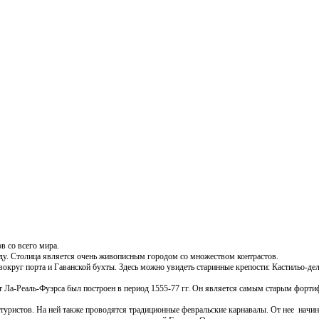
 со всего мира.
году. Столица является очень живописным городом со множеством контрастов.
вокруг порта и Гаванской бухты. Здесь можно увидеть старинные крепости:
Кастильо-дел
т Ла-Реаль-Фуэрса был построен в период 1555-77 гг. Он является самым старым фор
туристов. На ней также проводятся традиционные февральские карнавалы. От нее начин