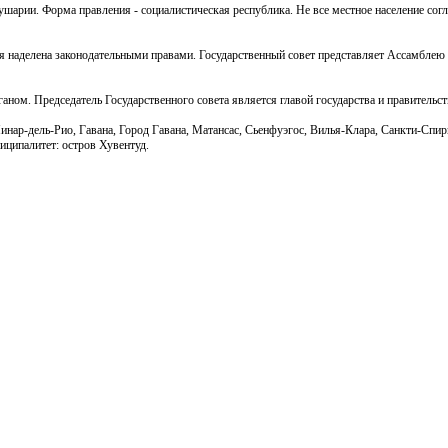
шарии. Форма правления - социалистическая республика. Не все местное население согл
ая наделена законодательными правами. Государственный совет представляет Ассамблею
м. Председатель Государственного совета является главой государства и правительств
нар-дель-Рио, Гавана, Город Гавана, Матансас, Сьенфуэгос, Вилья-Клара, Санкти-Спир
иципалитет: остров Хувентуд.