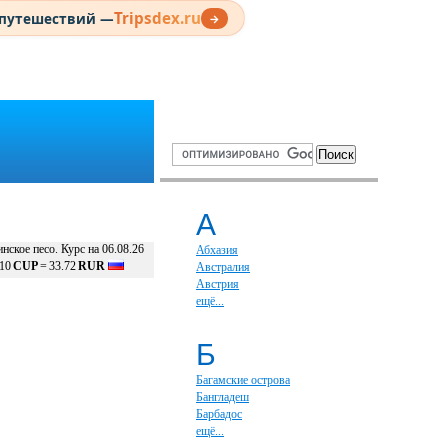
Tripsdex.ru
 путешествий —
→
А
нское песо. Курс на 06.08.26
Абхазия
10
CUP
=
33.72
RUR
Австралия
Австрия
ещё...
Б
Багамские острова
Бангладеш
Барбадос
ещё...