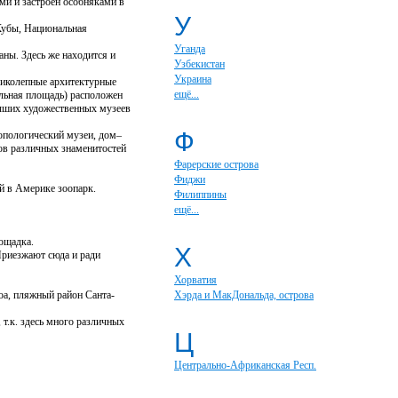
ми и застроен особняками в
У
Кубы, Национальная
Уганда
ны. Здесь же находится и
Узбекистан
Украина
еликолепные архитектурные
ещё...
льная площадь) расположен
учших художественных музеев
Ф
опологический музеи, дом–
ов различных знаменитостей
Фарерские острова
Фиджи
й в Америке зоопарк.
Филиппины
ещё...
ощадка.
Х
Приезжают сюда и ради
Хорватия
оа, пляжный район Санта-
Хэрда и МакДональда, острова
т.к. здесь много различных
Ц
Центрально-Африканская Респ.