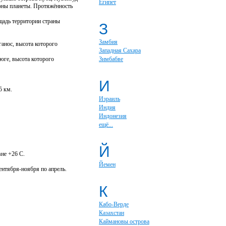
Египет
зоны планеты. Протяжённость
щадь территории страны
З
Замбия
анос, высота которого
Западная Сахара
юге, высота которого
Зимбабве
И
5 км.
Израиль
Индия
Индонезия
ещё...
Й
вне +26 С.
Йемен
ентября-ноября по апрель.
К
Кабо-Верде
Казахстан
Каймановы острова