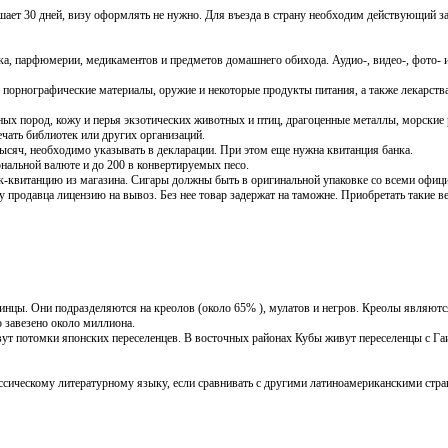
шает 30 дней, визу оформлять не нужно. Для въезда в страну необходим действующий за
ка, парфюмерии, медикаментов и предметов домашнего обихода. Аудио-, видео-, фото-
 порнографические материалы, оружие и некоторые продукты питания, а также лекарства
нных пород, кожу и перья экзотических животных и птиц, драгоценные металлы, морские
чать библиотек или других организаций.
сяч, необходимо указывать в декларации. При этом еще нужна квитанция банка.
нальной валюте и до 200 в конвертируемых песо.
ек-квитанцию из магазина. Сигары должны быть в оригинальной упаковке со всеми офи
 продавца лицензию на вывоз. Без нее товар задержат на таможне. Приобретать такие вещ
бинцы. Они подразделяются на креолов (около 65% ), мулатов и негров. Креолы являют
 завезено около миллиона.
вут потомки японских переселенцев. В восточных районах Кубы живут переселенцы с Га
ссическому литературному языку, если сравнивать с другими латиноамериканскими стра