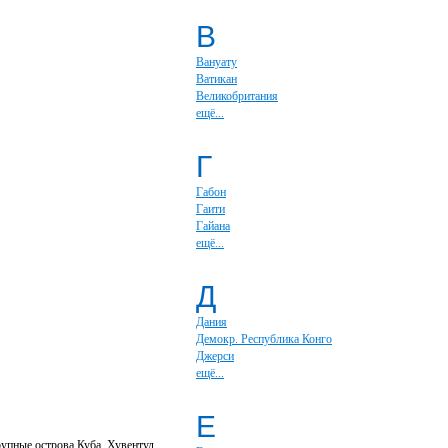
В
Вануату
Ватикан
Великобритания
ещё...
Г
Габон
Гаити
Гайана
ещё...
Д
Дания
Демокр. Республика Конго
Джерси
ещё...
Е
рупные острова Куба, Хувентуд