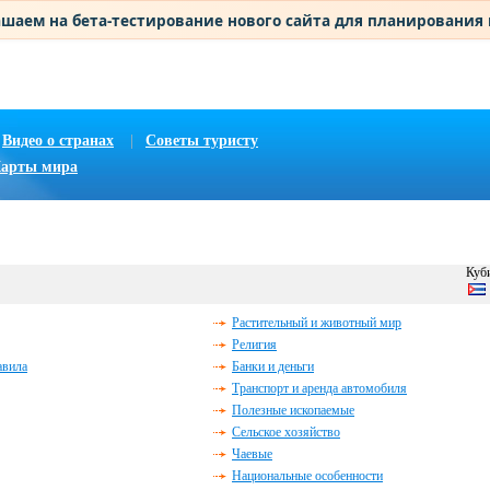
шаем на бета-тестирование нового сайта для планирования
Видео о странах
|
Советы туристу
арты мира
Куби
Растительный и животный мир
Религия
авила
Банки и деньги
Транспорт и аренда автомобиля
Полезные ископаемые
Сельское хозяйство
Чаевые
Национальные особенности