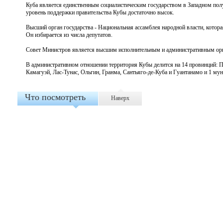
Куба является единственным социалистическим государством в Западном полу
уровень поддержки правительства Кубы достаточно высок.
Высший орган государства - Национальная ассамблея народной власти, котор
Он избирается из числа депутатов.
Совет Министров является высшим исполнительным и административным органо
В административном отношении территория Кубы делится на 14 провинций: Пи
Камагуэй, Лас-Тунас, Ольгин, Гранма, Сантьяго-де-Куба и Гуантанамо и 1 мун
Что посмотреть
Наверх