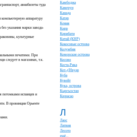
Камбоджа
гранпаспорт, авиабилеты туда
Камерун
Канада
Катар
 и компьютерную аппаратуру
Кения
 без указания марки завода-
Кипр
Кирибати
 раковины, культурные
Китай (КНР)
Кокосовые острова
Колумбия
Коморские острова
циальными печатями. При
и следует в магазинах, т.к.
Косово
Коста-Рика
Кот-д'Ивуар
Куба
Кувейт
Кука, острова
Кыргызстан
ся потомками испанцев и
Кюрасао
ити. В провинции Орьенте
Л
нами.
Лаос
Латвия
Лесото
ещё...