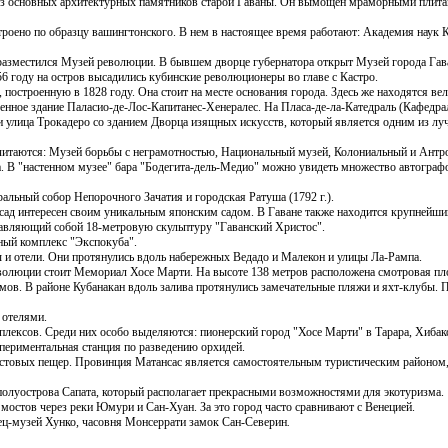
 из основных архитектурных памятников старой Гаваны. Он вымощен мраморными плита
роено по образцу вашингтонского. В нем в настоящее время работают: Академия наук 
разместился Музей революции. В бывшем дворце губернатора открыт Музей города Гава
56 году на остров высадились кубинские революционеры во главе с Кастро.
 построенную в 1828 году. Она стоит на месте основания города. Здесь же находятся в
нное здание Паласио-де-Лос-Капитанес-Хенералес. На Пласа-де-ла-Катедраль (Кафедра
и улица Трокадеро со зданием Дворца изящных искусств, который является одним из л
читаются: Музей борьбы с неграмотностью, Национальный музей, Колониальный и Антр
а. В "настенном музее" бара "Бодегита-дель-Медио" можно увидеть множество автограф
альный собор Непорочного Зачатия и городская Ратуша (1792 г.).
 сад интересен своим уникальным японским садом. В Гаване также находится крупнейши
тавляющий собой 18-метровую скульптуру "Гаванский Христос".
очный комплекс "Экспокуба".
 и отели. Они протянулись вдоль набережных
Ведадо и Малекон и улицы Ла-Рампа.
еволюции стоит Мемориал Хосе Марти. На высоте 138 метров расположена смотровая пл
умов. В районе
Кубанакан вдоль залива протянулись замечательные пляжи и яхт-клубы. 
 отелями.
плексов. Среди них особо выделяются: пионерский город "Хосе Марти" в
Тарара, Хибак
спериментальная станция по разведению орхидей.
стовых пещер. Провинция Матансас является самостоятельным туристическим районом, 
полуострова Сапата, который располагает прекрасными возможностями для экотуризма.
 мостов через реки Юмури и Сан-Хуан. За это город часто сравнивают с Венецией.
ец-музей Хунко
,
часовня Монсеррати замок Сан-Северин
.