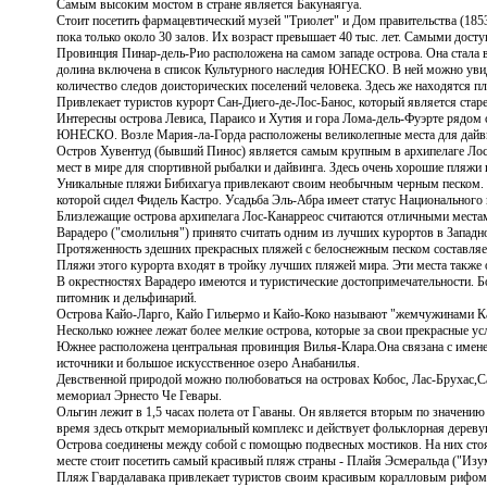
Самым высоким мостом в стране является
Бакунаягуа.
Стоит посетить фармацевтический музей "
Триолет" и Дом правительства (1853
пока только около 30 залов. Их возраст превышает 40 тыс. лет. Самыми дос
Провинция
Пинар-дель-Рио расположена на самом западе острова. Она стала 
долина включена в список Культурного наследия ЮНЕСКО. В ней можно увид
количество следов доисторических поселений человека. Здесь же находятся п
Привлекает туристов курорт
Сан-Диего-де-Лос-Банос, который является стар
Интересны острова
Левиса, Параисо и Хутия и гора Лома-дель-Фуэрте рядом 
ЮНЕСКО. Возле Мария-ла-Горда расположены великолепные места для дайв
Остров
Хувентуд (бывший Пинос) является самым крупным в архипелаге Лос-
мест в мире для спортивной рыбалки и дайвинга. Здесь очень хорошие пляжи
Уникальные пляжи
Бибихагуа привлекают своим необычным черным песком. В
которой сидел Фидель Кастро. Усадьба Эль-Абра имеет статус Национального
Близлежащие острова архипелага Лос-Канарреос считаются отличными местам
Варадеро ("смолильня") принято считать одним из лучших курортов в Западн
Протяженность здешних прекрасных пляжей с белоснежным песком составляет
Пляжи этого курорта входят в тройку лучших пляжей мира. Эти места также 
В окрестностях Варадеро имеются и туристические достопримечательности. 
питомник и дельфинарий.
Острова
Кайо-Ларго, Кайо Гильермо и Кайо-Коко называют "жемчужинами Ка
Несколько южнее лежат более мелкие острова, которые за свои прекрасные у
Южнее расположена центральная провинция
Вилья-Клара.Она связана с имен
источники и большое искусственное озеро Анабанилья.
Девственной природой можно полюбоваться на островах
Кобос, Лас-Брухас,С
мемориал Эрнесто Че Гевары.
Ольгин лежит в 1,5 часах полета от Гаваны. Он является вторым по значени
время здесь открыт мемориальный комплекс и действует фольклорная дереву
Острова соединены между собой с помощью подвесных мостиков. На них сто
месте стоит посетить самый красивый пляж страны - Плайя Эсмеральда ("Изу
Пляж
Гвардалавака привлекает туристов своим красивым коралловым рифом,