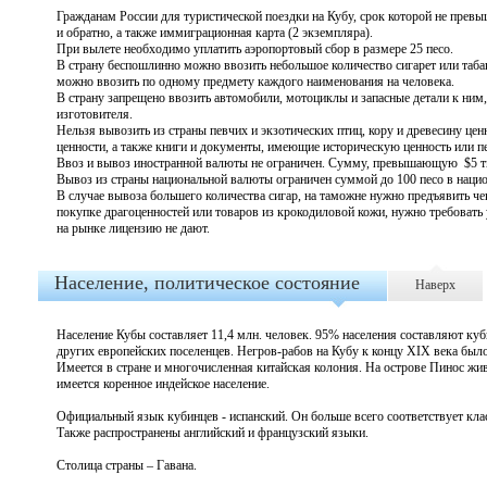
Гражданам России для туристической поездки на Кубу, срок которой не превы
и обратно, а также иммиграционная карта (2 экземпляра).
При вылете необходимо уплатить аэропортовый сбор в размере 25 песо.
В страну беспошлинно можно ввозить небольшое количество сигарет или таба
можно ввозить по одному предмету каждого наименования на человека.
В страну запрещено ввозить автомобили, мотоциклы и запасные детали к ним,
изготовителя.
Нельзя вывозить из страны певчих и экзотических птиц, кору и древесину це
ценности, а также книги и документы, имеющие историческую ценность или пе
Ввоз и вывоз иностранной валюты не ограничен. Сумму, превышающую $5 ты
Вывоз из страны национальной валюты ограничен суммой до 100 песо в нацио
В случае вывоза большего количества сигар, на таможне нужно предъявить ч
покупке драгоценностей или товаров из крокодиловой кожи, нужно требовать у
на рынке лицензию не дают.
Население, политическое состояние
Наверх
Население Кубы составляет 11,4 млн. человек. 95% населения составляют ку
других европейских поселенцев. Негров-рабов на Кубу к концу XIX века было
Имеется в стране и многочисленная китайская колония. На острове Пинос жи
имеется коренное индейское население.
Официальный язык кубинцев - испанский. Он больше всего соответствует кла
Также распространены английский и французский языки.
Столица страны – Гавана.