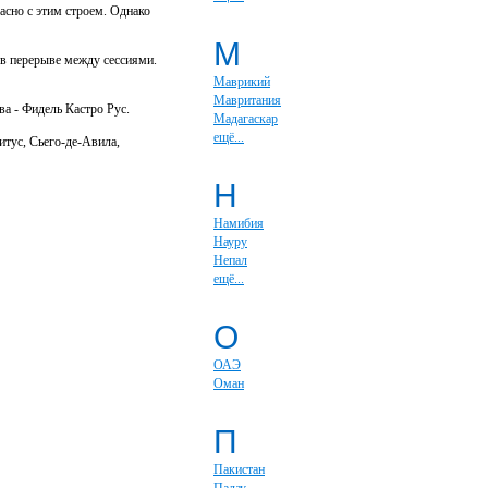
асно с этим строем. Однако
М
 в перерыве между сессиями.
Маврикий
Мавритания
а - Фидель Кастро Рус.
Мадагаскар
ещё...
итус, Сьего-де-Авила,
Н
Намибия
Науру
Непал
ещё...
О
ОАЭ
Оман
П
Пакистан