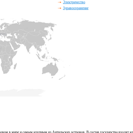
Электричество
Здравоохранение
овом в мире и самым крупным из Антильских островов. В состав государства входят к