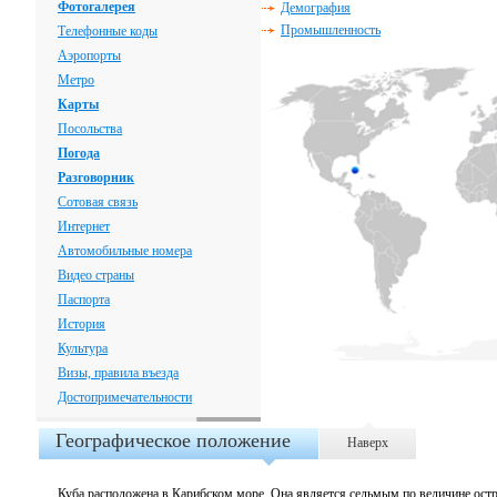
Фотогалерея
Демография
Промышленность
Телефонные коды
Аэропорты
Метро
Карты
Посольства
Погода
Разговорник
Сотовая связь
Интернет
Автомобильные номера
Видео страны
Паспорта
История
Культура
Визы, правила въезда
Достопримечательности
Географическое положение
Наверх
Куба расположена в Карибском море. Она является седьмым по величине остр