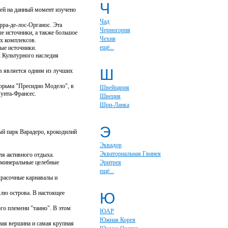
Ч
ней на данный момент изучено
Чад
рра-де-лос-Органос. Эта
Черногория
е источники, а также большое
Чехия
их комплексов.
ещё...
ые источники.
к Культурного наследия
Ш
в является одним из лучших
тюрьма "Пресидио Модело", в
Швейцария
Пунта-Франсес.
Швеция
Шри-Ланка
Э
й парк Варадеро, крокодилий
Эквадор
Экваториальная Гвинея
ля активного отдыха.
ь минеральные целебные
Эритрея
ещё...
красочные карнавалы и
лю острова. В настоящее
Ю
го племени "таино". В этом
ЮАР
Южная Корея
ная вершина и самая крупная