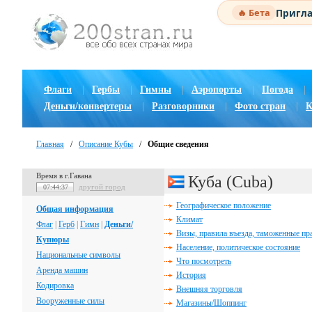
Пригла
🔥 Бета
Флаги
|
Гербы
|
Гимны
|
Аэропорты
|
Погода
|
Деньги/конвертеры
|
Разговорники
|
Фото стран
|
К
Главная
/
Описание Кубы
/
Общие сведения
Время в г.Гавана
Куба (Cuba)
другой город
07:44:38
Географическое положение
Общая информация
Климат
Флаг
|
Герб
|
Гимн
|
Деньги/
Визы, правила въезда, таможенные пр
Купюры
Население, политическое состояние
Национальные символы
Что посмотреть
Аренда машин
История
Кодировка
Внешняя торговля
Вооруженные силы
Магазины/Шоппинг