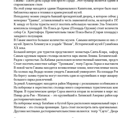
Гаваны - Пасео-дель-Прадо или просто Прадо. Этот бульвар является одним
староиспанском стиле.
На этой улице находится здание
Национального Капитолия, которое было выст
библиотека науки и техники и краеведческий музей.
Неподалеку можно увидеть бывший президентский дворец, в котором сейчас 
мемориал "Гранма", установленный в честь знаменитой яхты, на которой в 19
К западу от бухты туристы могут посетить небольшую часовню
Эль-Темплете,
комплексы площадей. На Пласа-де-Армас (Площадь Оружия) стоит величестве
собор Св. Христофора. Примечательны также Пласа-Вьеха (Старая площадь) 
западного полушария.
В Гаване имеется большое количество музеев. Самыми интересными из них с
музей Эрнеста Хемингуэя в усадьбе "Вихия", Исторический музей Гуанабоко
ХХ века.
Большой интерес для туристов представляют:
монастырь Санта-Клара, кафедр
Самым крупным парком столицы является
парк имени Ленина. Ботанический
Рядом с крепостью Ла-Кабанья расположен величественный памятник, предс
Стоит посетить известное кабаре "Тропикана", театр Гарсиа Лорки и выстав
В новой части Гаваны находятся великолепные пляжи, многочисленные виллы
На холмах над Ведадо можно увидеть
Гаванский университет. На площади Р
На берегу залива туристы могут посетить один из крупнейших в мире аквари
большого парка развлечений.
За рекой Альмендарес находится район
Мирамар с роскошными особняками и
На побережье в окрестностях столицы много современных туристических ком
Мария. В туристическом центре Сороа имеется вторая по величине в мире эк
Пинар-дель-Рио -
Матансас – это крупнейший в Латинской Америке район кар
достопримечательностей.
На побережье между Батабано и бухтой
Броа расположен национальный парк 
Матансас - это столица провинции. Здесь стоит посмотреть пять оригинальных
Другими местными достопримечательностями являются: театр "
Сауто", Двор