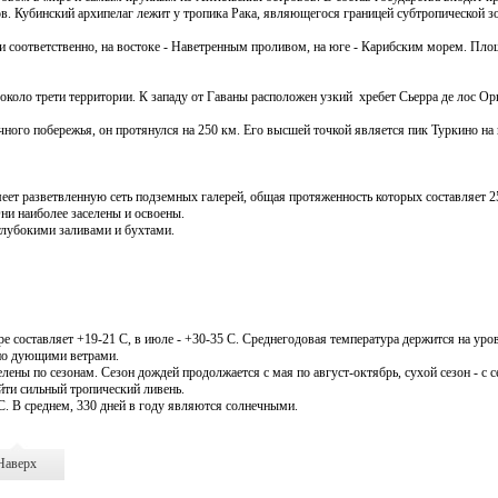
ков. Кубинский архипелаг лежит у тропика Рака, являющегося границей субтропической 
 соответственно, на востоке - Наветренным проливом, на юге - Карибским морем. Пло
оло трети территории. К западу от Гаваны расположен узкий хребет Сьерра де лос Орг
го побережья, он протянулся на 250 км. Его высшей точкой является пик Туркино на 
меет разветвленную сеть подземных галерей, общая протяженность которых составляет 2
ни наиболее заселены и освоены.
глубокими заливами и бухтами.
е составляет +19-21 С, в июле - +30-35 С. Среднегодовая температура держится на уро
нно дующими ветрами.
ены по сезонам. Сезон дождей продолжается с мая по август-октябрь, сухой сезон - с с
йти сильный тропический ливень.
С. В среднем, 330 дней в году являются солнечными.
Наверх