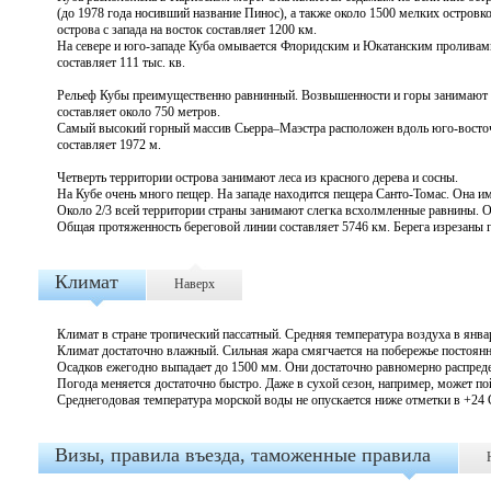
(до 1978 года носивший название Пинос), а также около 1500 мелких остров
острова с запада на восток составляет 1200 км.
На севере и юго-западе Куба омывается Флоридским и Юкатанским проливами
составляет 111 тыс. кв.
Рельеф Кубы преимущественно равнинный. Возвышенности и горы занимают ок
составляет около 750 метров.
Самый высокий горный массив Сьерра–Маэстра расположен вдоль юго-восточно
составляет 1972 м.
Четверть территории острова занимают леса из красного дерева и сосны.
На Кубе очень много пещер. На западе находится пещера Санто-Томас. Она и
Около 2/3 всей территории страны занимают слегка всхолмленные равнины. О
Общая протяженность береговой линии составляет 5746 км. Берега изрезаны 
Климат
Наверх
Климат в стране тропический пассатный. Средняя температура воздуха в январ
Климат достаточно влажный. Сильная жара смягчается на побережье постоя
Осадков ежегодно выпадает до 1500 мм. Они достаточно равномерно распредел
Погода меняется достаточно быстро. Даже в сухой сезон, например, может по
Среднегодовая температура морской воды не опускается ниже отметки в +24 
Визы, правила въезда, таможенные правила