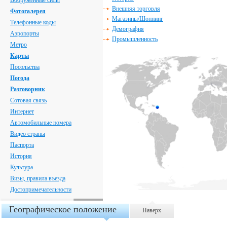
Вооруженные силы
Внешняя торговля
Фотогалерея
Магазины/Шоппинг
Телефонные коды
Демография
Аэропорты
Промышленность
Метро
Карты
Посольства
Погода
Разговорник
Сотовая связь
Интернет
Автомобильные номера
Видео страны
Паспорта
История
Культура
Визы, правила въезда
Достопримечательности
Географическое положение
Наверх