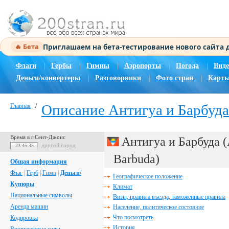
Приглашаем на бета-тестирование нового сайта
🔥 Бета
Флаги
|
Гербы
|
Гимны
|
Аэропорты
|
Погода
|
Виде
Деньги/конвертеры
|
Разговорники
|
Фото стран
|
Карты
Описание Антигуа и Барбуда
Главная
/
Время в г.Сент-Джонс
Антигуа и Барбуда (
другой город
23:45:36
Barbuda)
Общая информация
Флаг
|
Герб
|
Гимн
|
Деньги/
Географическое положение
Купюры
Климат
Национальные символы
Визы, правила въезда, таможенные правила
Аренда машин
Население, политическое состояние
Что посмотреть
Кодировка
История