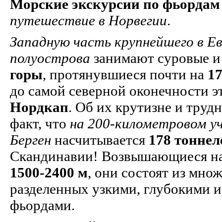
Морские экскурсии по фьордам
путешествие в Норвегии
.
Западную часть крупнейшего в Е
полуострова
занимают суровые и
горы
, протянувшиеся почти на
1
до самой северной оконечности эт
Нордкап
. Об их крутизне и труд
факт, что
на 200-километровом уч
Берген
насчитывается
178 тоннел
Скандинавии! Возвышающиеся на
1500-2400 м
, они состоят из мно
разделенных узкими, глубокими и
фьордами.