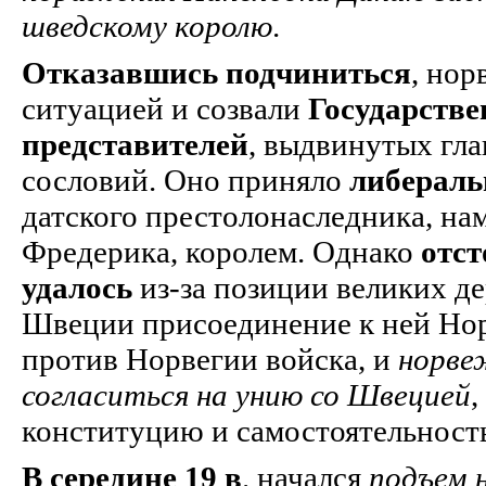
шведскому королю
.
Отказавшись подчиниться
, но
ситуацией и созвали
Государстве
представителей
, выдвинутых гл
сословий. Оно приняло
либераль
датского престолонаследника, н
Фредерика, королем. Однако
отст
удалось
из-за позиции великих д
Швеции присоединение к ней Но
против Норвегии войска, и
норве
согласиться на унию со Швецией
,
конституцию и самостоятельность
В середине 19 в
. начался
подъем 