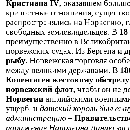
Кристиана IV
, оказавшем большо
крепостные отношения, существо
распространялись на Норвегию, г
свободных землевладельцев. В
18 
преимущественно в Великобритан
норвежских судах. Из Бергена и 
рыбу
. Норвежская торговля особ
между великими державами. В
18
Копенгаген жестокому обстрелу
норвежский флот
, чтобы он не 
Норвегии
английскими военными
ущерб, и
датский король был вы
администрацию
–
Правительств
поражения Наполеона Данию зас