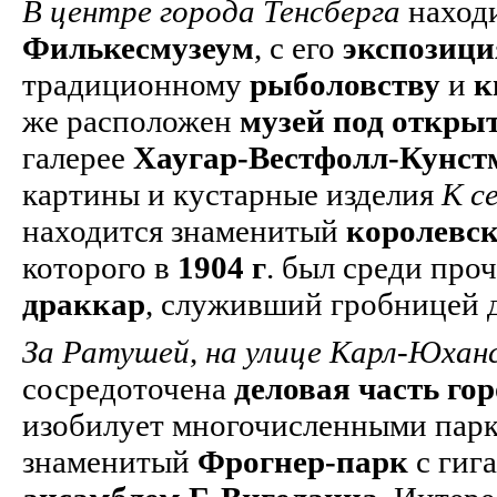
В центре города Тенсберга
находи
Филькесмузеум
, с его
экспозици
традиционному
рыболовству
и
к
же расположен
музей под откры
галерее
Хаугар-Вестфолл-Кунст
картины и кустарные изделия
К с
находится знаменитый
королевск
которого в
1904 г
. был среди пр
драккар
, служивший гробницей д
За Ратушей
,
на улице Карл-Юхан
сосредоточена
деловая часть гор
изобилует многочисленными парк
знаменитый
Фрогнер-парк
с гиг