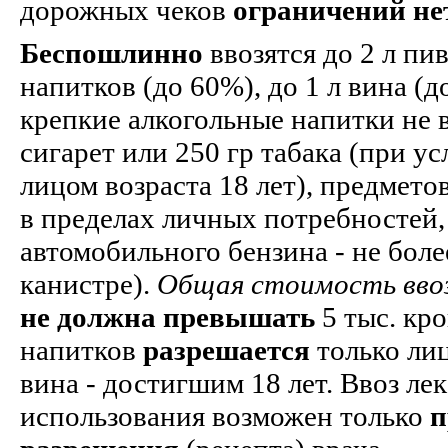
дорожных чеков
ограничений не
Беспошлинно
ввозятся до 2 л пи
напитков (до 60%), до 1 л вина (д
крепкие алкогольные напитки не в
сигарет или 250 гр табака (при 
лицом возраста 18 лет), предмето
в пределах личных потребностей, 
автомобильного бензина - не более 
канистре).
Общая стоимость вво
не должна превышать
5 тыс. кр
напитков
разрешается
только лиц
вина - достигшим 18 лет. Ввоз ле
использования возможен только
п