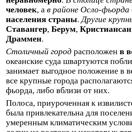
человек
, а
в районе Осло-фьорда
населения страны
.
Другие крупн
Ставангер
,
Берум
,
Кристиансан
Драммен
.
Столичный город
расположен
в 
океанские суда швартуются побли
занимает выгодное положение в 
все крупные города располагаютс
фьорда, либо вблизи от них.
Полоса, приуроченная к извилист
была привлекательна для поселен
умеренным климатическим услов