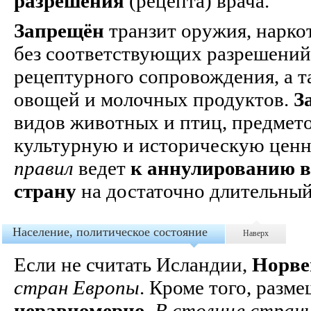
разрешения
(рецепта) врача.
Запрещён
транзит оружия, нарко
без соответствующих разрешений
рецептурного сопровождения, а т
овощей и молочных продуктов.
З
видов животных и птиц, предмет
культурную и историческую ценн
правил
ведет
к аннулированию ви
страну
на достаточно длительный
Население, политическое состояние
Наверх
Если не считать Исландии,
Норве
стран Европы
. Кроме того, разм
неравномерно
.
В столице стра