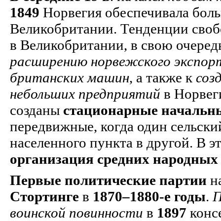
1849
Норвегия обеспечивала боль
Великобритании. Тенденции своб
в Великобритании, в свою очере
расширению норвежского экспор
британских машин
, а также к
соз
небольших предприятий
в Норвег
созданы
стационарные начальн
передвижные, когда один сельски
населенного пункта в другой. В э
организация средних народных
Первые политические партии
н
Стортинге
в
1870–1880-е годы
.
П
воинской повинности
в
1897
консе