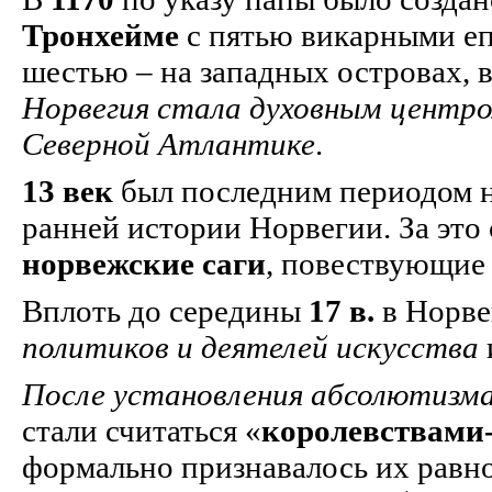
Тронхейме
с пятью викарными еп
шестью – на западных островах, 
Норвегия стала духовным центр
Северной Атлантике
.
13 век
был последним периодом н
ранней истории Норвегии. За это
норвежские саги
, повествующие
Вплоть до середины
17 в.
в Норв
политиков и деятелей искусства
После установления абсолютизм
стали считаться «
королевствами
формально признавалось их равн