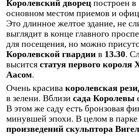
Королевский дворец
построен в
основном местом приемов и офиц
Это длинное желтое здание, не с
выглядит в конце главного просп
для посещения, но можно присут
Королевской гвардии
в
13.30
. С
высится
статуя первого короля 
Аасом
.
Очень красива
королевская рез
в зелени. Вблизи
сада Королевы
е
В этом же саду есть бронзовая ф
минувшей эпохи. В целом в парке
произведений скульптора Виге