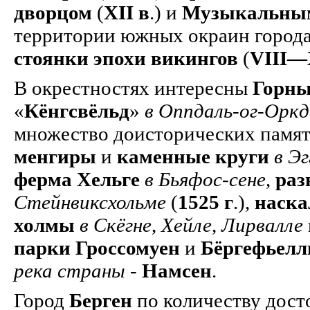
дворцом
(
XII в
.) и
Музыкальным
территории южных окраин город
стоянки эпохи викингов
(
VIII—
В окрестностях интересны
Горны
«
Кёнгсвёльд
»
в Оппдаль-ог-Оркд
множество доисторических памят
менгиры
и
каменные круги
в Э
ферма Хельге
в Бьяфос-сене
,
раз
Стейнвиксхольме
(
1525 г
.),
наска
холмы
в Скёгне
,
Хейле
,
Лирвалле
парки Гроссомуен
и
Бёргефьелл
река страны
-
Намсен
.
Город
Берген
по количеству дост