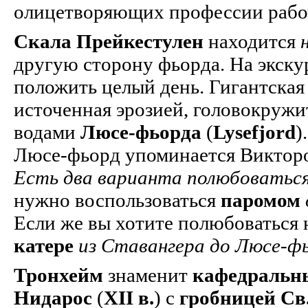
олицетворяющих профессии рабоч
Скала Прейкестулен
находится
другую сторону фьорда. На экску
положить целый день. Гигантска
источенная эрозией, головокружи
водами
Люсе-фьорда
(
Lysefjord
)
Люсе-фьорд упоминается Викторо
Есть два варианта полюбоватьс
нужно воспользоваться
паромом
Если же вы хотите полюбоваться 
катере
из Ставангера до Люсе-ф
Тронхейм
знаменит
кафедральн
Нидарос
(
XII в.
) с
гробницей Св