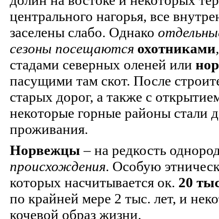
долин на востоке и некоторых те
центрального нагорья, все внут
заселены слабо. Однако
отдельны
сезоны посещаются
охотниками
стадами северных оленей или
но
пасущими там скот. После строит
старых дорог, а также с открыти
некоторые горные районы стали 
проживания.
Норвежцы
– на редкость одноро
происхождения
. Особую этничес
которых насчитывается ок.
20 ты
по крайней мере 2 тыс. лет, и нек
кочевой образ жизни.