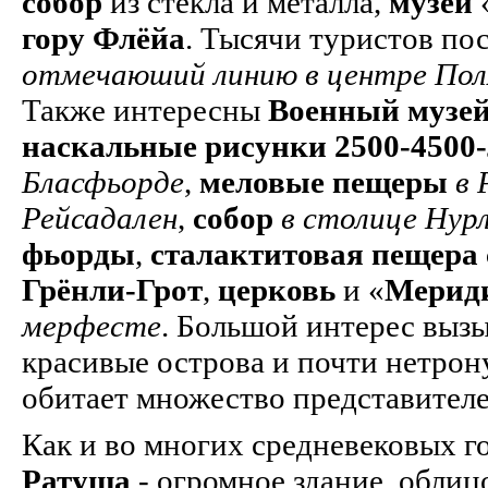
собор
из стекла и металла,
музей
гору Флёйа
. Тысячи туристов п
отмечаюший линию в центре Поля
Также интересны
Военный музей
наскальные рисунки 2500-4500-
Бласфьорде
,
меловые пещеры
в 
Рейсадален
,
собор
в столице Нур
фьорды
,
сталактитовая пещера
Грёнли-Грот
,
церковь
и «
Мерид
мерфесте
. Большой интерес выз
красивые острова и почти нетрон
обитает множество представител
Как и во многих средневековых г
Ратуша
- огромное здание, обли