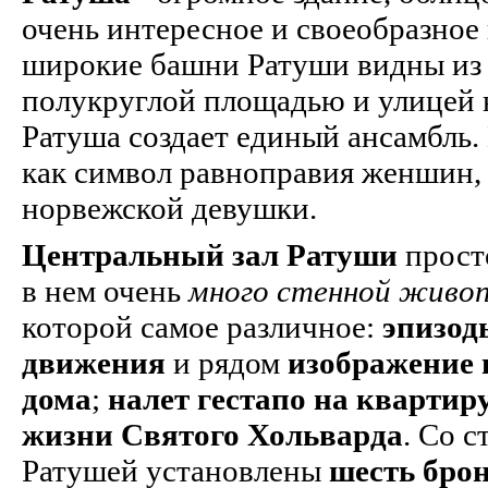
очень интересное и своеобразное 
широкие башни Ратуши видны из в
полукруглой площадью и улицей н
Ратуша создает единый ансамбль.
как символ равноправия женшин,
норвежской девушки.
Центральный зал Ратуши
прост
в нем очень
много стенной живо
которой самое различное:
эпизод
движения
и рядом
изображение 
дома
;
налет гестапо на квартир
жизни Святого Хольварда
. Со 
Ратушей установлены
шесть бро