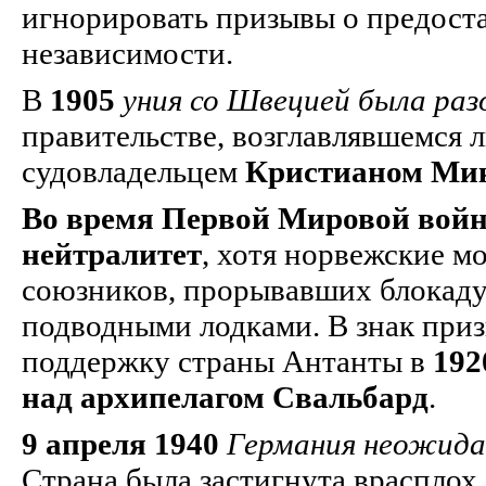
игнорировать призывы о предост
независимости.
В
1905
уния со Швецией была раз
правительстве, возглавлявшемся 
судовладельцем
Кристианом Мик
Во время Первой Мировой вой
нейтралитет
, хотя норвежские м
союзников, прорывавших блокаду
подводными лодками. В знак приз
поддержку страны Антанты в
192
над архипелагом Свальбард
.
9 апреля 1940
Германия неожида
Страна была застигнута врасплох