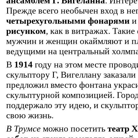
ансамблем Г. Вигеланна
. Интере
Прежде всего необычен вход в не
четырехугольными фонарями
рисунком
, как в витражах. Таки
мужчин и женщин окаймляют и п
ведущими на центральный холмпа
В
1914
году на этом месте провод
скульптору Г, Вигеллану заказали
предложил вместо фонтана украс
скульптурной композицией. Горо
поддержало эту идею, и скульпт
свою жизнь.
В Трумсе
можно посетить
театр
Х