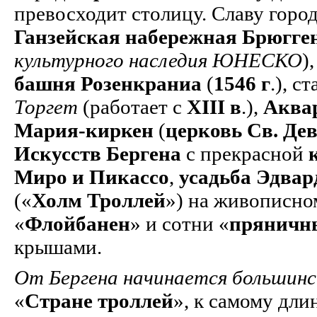
превосходит столицу. Славу горо
Ганзейская набережная Брюгге
культурного наследия ЮНЕСКО
),
башня Розенкраниа
(
1546 г
.), с
Торгет
(работает с
XIII в
.),
Аква
Мария-киркен
(
церковь Св. Д
Искусств Бергена
с прекрасной
Миро и Пикассо
,
усадьба Эдвар
(«
Холм Троллей
») на живописно
«
Флойбанен
» и сотни «
пряничн
крышами.
От Бергена начинается большинс
«
Стране троллей
», к самому дл