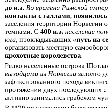
до н.э
.
Во времена Римской импе
контакты с галлами
,
появилось
заселения территории Норвегии 
темпами. С
400 н.э.
население поп
юга
, прокладывавших «
путь на с
организовать местную самооборо
крохотные королевства
.
Редко населенные острова Шотла
выходцами из Норвегии
задолго д
зафиксированного похода викинг
протяжении двух последующих с
активно занимались грабежом чуж
В
1170
по указу папы было созда