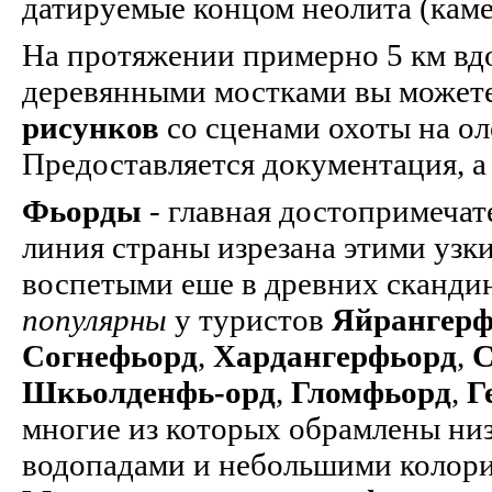
датируемые концом неолита (каме
На протяжении примерно 5 км вд
деревянными мостками вы можете
рисунков
со сценами охоты на ол
Предоставляется документация, а 
Фьорды
- главная достопримечат
линия страны изрезана этими узк
воспетыми еше в древних скандин
популярны
у туристов
Яйрангерф
Согнефьорд
,
Хардангерфьорд
,
С
Шкьолденфь-орд
,
Гломфьорд
,
Г
многие из которых обрамлены ни
водопадами и небольшими колор