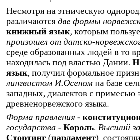
Несмотря на этническую однород
различаются
две формы норвежск
книжный язык
, которым пользу
произошел от датско-норвежског
среде образованных людей в то вр
находилась под властью Дании.
Н
язык
, получил формальное призн
лингвистом И.Осеном
на базе се
западных, диалектов с примесью 
древненорвежского языка.
Форма правления
-
конституцио
государства
-
Король
.
Высший за
Стортинг
(
парламент
), состоящи