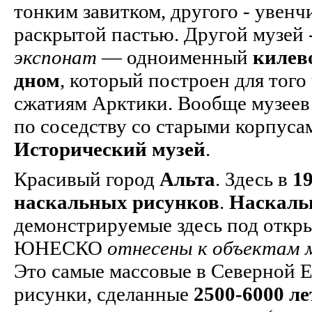
тонким завитком, другого - увенч
раскрытой пастью. Другой музей 
экспонат
— одноименный
килев
дном
, который построен для тог
сжатиям Арктики. Вообще музеев 
по соседству со старыми корпуса
Исторический музей
.
Красивый город
Альта
. Здесь в
19
наскальных рисунков
.
Наскаль
демонстрируемые здесь под откр
ЮНЕСКО
отнесены к объектам м
Это самые массовые в Северной 
рисунки, сделанные
2500-6000 ле