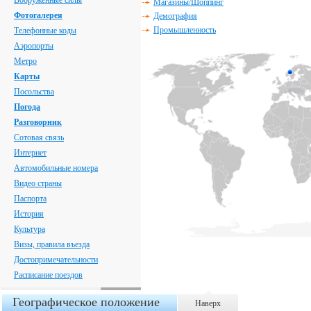
Вооруженные силы
Магазины/Шоппинг
Фотогалерея
Демография
Промышленность
Телефонные коды
Аэропорты
Метро
Карты
Посольства
Погода
Разговорник
Сотовая связь
Интернет
Автомобильные номера
Видео страны
Паспорта
История
Культура
Визы, правила въезда
Достопримечательности
Расписание поездов
Географическое положение
Наверх