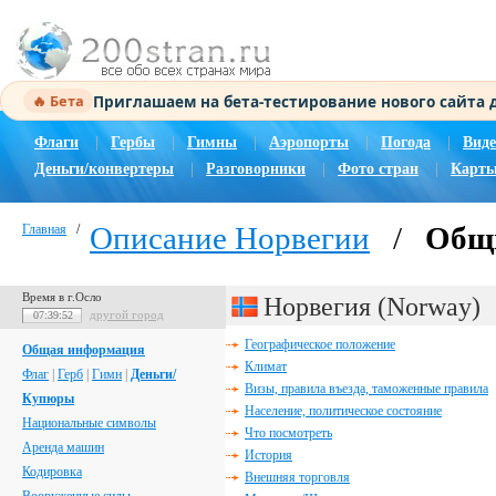
Приглашаем на бета-тестирование нового сайта
🔥 Бета
Флаги
|
Гербы
|
Гимны
|
Аэропорты
|
Погода
|
Виде
Деньги/конвертеры
|
Разговорники
|
Фото стран
|
Карты
Описание Норвегии
/
Общи
Главная
/
Время в г.Осло
Норвегия (Norway)
другой город
07:39:53
Географическое положение
Общая информация
Климат
Флаг
|
Герб
|
Гимн
|
Деньги/
Визы, правила въезда, таможенные правила
Купюры
Население, политическое состояние
Национальные символы
Что посмотреть
Аренда машин
История
Кодировка
Внешняя торговля