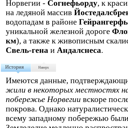
Норвегии -
Согнефьорду
, к кра
на ледяной массив
Йостедалсбре
водопадам в районе
Гейрангерфь
уникальной железной дороге
Фло
км
), а также к живописным скал
Свель-гена
и
Андалснеса
.
История
Наверх
Имеются данные, подтверждающи
жили в некоторых местностях на
побережье Норвегии
вскоре посл
покрова. Однако натуралистическ
всему западному побережью были 
Земледелие медленно распростра