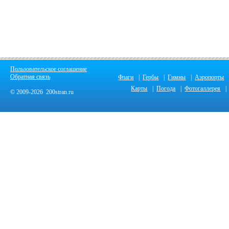
Пользовательское соглашение
Обратная связь
Флаги
|
Гербы
|
Гимны
|
Аэропорты
Карты
|
Погода
|
Фотогаллерея
|
© 2009-2026 200stran.ru