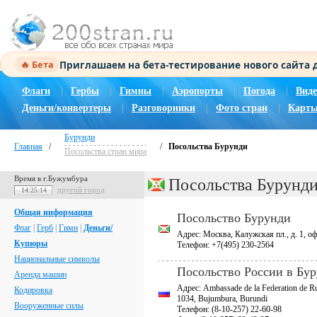
Приглашаем на бета-тестирование нового сайта
🔥 Бета
Флаги
|
Гербы
|
Гимны
|
Аэропорты
|
Погода
|
Виде
Деньги/конвертеры
|
Разговорники
|
Фото стран
|
Карты
Бурунди
Главная
/
/
Посольства Бурунди
Посольства стран мира
Время в г.Бужумбура
Посольства Бурунд
другой город
14:25:14
Общая информация
Посольство Бурунди
Флаг
|
Герб
|
Гимн
|
Деньги/
Адрес: Москва, Калужская пл., д. 1, оф
Купюры
Телефон: +7(495) 230-2564
Национальные символы
Посольство России в Бу
Аренда машин
Адрес: Ambassade de la Federation de R
Кодировка
1034, Bujumbura, Burundi
Вооруженные силы
Телефон: (8-10-257) 22-60-98