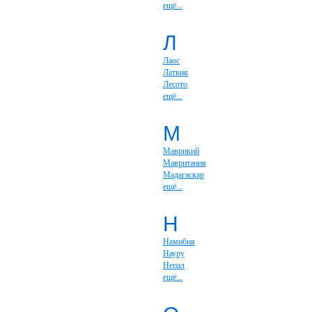
ещё...
Л
Лаос
Латвия
Лесото
ещё...
М
Маврикий
Мавритания
Мадагаскар
ещё...
Н
Намибия
Науру
Непал
ещё...