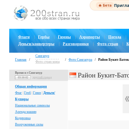
Пригла
🔥 Бета
Флаги
|
Гербы
|
Гимны
|
Аэропорты
|
Погода
|
Деньги/конвертеры
|
Разговорники
|
Фото стран
|
К
Сингапур
Главная
/
/
Фото Сингапура
/
Район Букит-Баток
Фото стран мира
Время в г.Сингапур
Район Букит-Бат
другой город
03:50:02
Общая информация
Флаг
|
Герб
|
Гимн
|
Деньги/
Купюры
Национальные символы
Аренда машин
Кодировка
Вооруженные силы