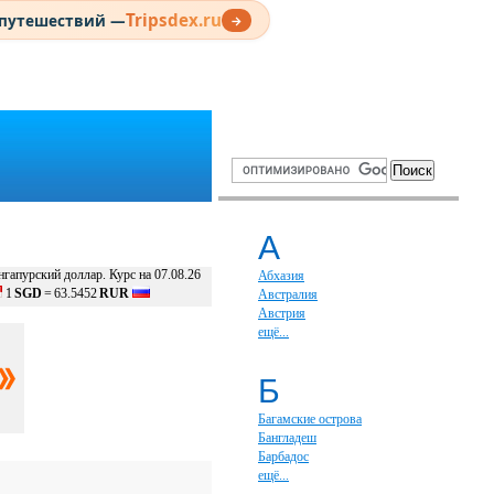
Tripsdex.ru
 путешествий —
→
А
нгапурский доллар. Курс на 07.08.26
Абхазия
1
SGD
=
63.5452
RUR
Австралия
Австрия
ещё...
Б
Багамские острова
Бангладеш
Барбадос
ещё...