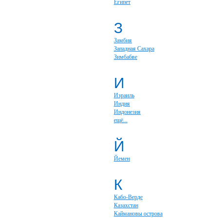
Египет
З
Замбия
Западная Сахара
Зимбабве
И
Израиль
Индия
Индонезия
ещё...
Й
Йемен
К
Кабо-Верде
Казахстан
Каймановы острова