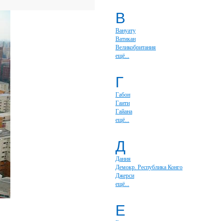
В
Вануату
Ватикан
Великобритания
ещё...
Г
Габон
Гаити
Гайана
ещё...
Д
Дания
Демокр. Республика Конго
Джерси
ещё...
Е