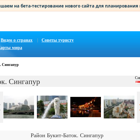
шаем на бета-тестирование нового сайта для планирования
Видео о странах
|
Советы туристу
арты мира
. Сингапур
Си
ок. Сингапур
Район Букит-Баток. Сингапур