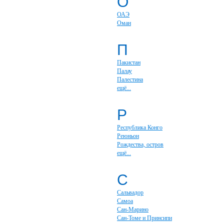
О
ОАЭ
Оман
П
Пакистан
Палау
Палестина
ещё...
Р
Республика Конго
Реюньон
Рождества, остров
ещё...
С
Сальвадор
Самоа
Сан-Марино
Сан-Томе и Принсипи