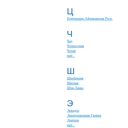
Ц
Центрально-Африканская Респ.
Ч
Чад
Черногория
Чехия
ещё...
Ш
Швейцария
Швеция
Шри-Ланка
Э
Эквадор
Экваториальная Гвинея
Эритрея
ещё...