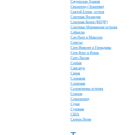
Саудовская Аравия
Свазиленд (Эсватини)
Святой Елены, остров
Северная Ирландия
Северная Корея (КНДР)
Северные Марианские острова
Сейшелы
Сен-Пьер и Микелон
Сенегал
Сент-Винсент и Гренадины
Сент-Китс и Невис
Сент-Люсия
Сербия
Сингапур
Сирия
Словакия
Словения
Соломоновы острова
Сомали
Сомалиленд
Судан
Суринам
США
Сьерра-Леоне