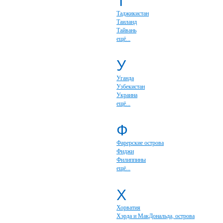
Т
Таджикистан
Таиланд
Тайвань
ещё...
У
Уганда
Узбекистан
Украина
ещё...
Ф
Фарерские острова
Фиджи
Филиппины
ещё...
Х
Хорватия
Хэрда и МакДональда, острова