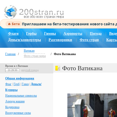
Приглашаем на бета-тестирование нового сайта
🔥 Бета
Флаги
|
Гербы
|
Гимны
|
Аэропорты
|
Погода
|
Виде
Деньги/конвертеры
|
Разговорники
|
Фото стран
|
Карты
Ватикан
Главная
/
/
Фото Ватикана
Фото стран мира
Время в г.Ватикан
Фото Ватикана
другой город
21:29:34
Общая информация
Флаг
|
Герб
|
Гимн
|
Деньги/
Купюры
Национальные символы
Аренда машин
Кодировка
Вооруженные силы