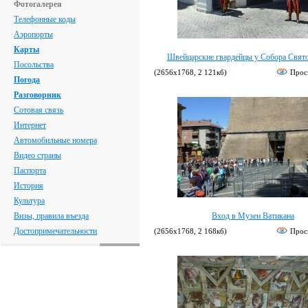
Фотогалерея
Телефонные коды
Аэропорты
Карты
Швейцарские гвардейцы у Собора Свято
Посольства
(2656х1768, 2 121кб)
Прос
Погода
Разговорник
Сотовая связь
Интернет
Автомобильные номера
Видео страны
Паспорта
История
Культура
Визы, правила въезда
Вход в Музеи Ватикана
Достопримечательности
(2656х1768, 2 168кб)
Прос