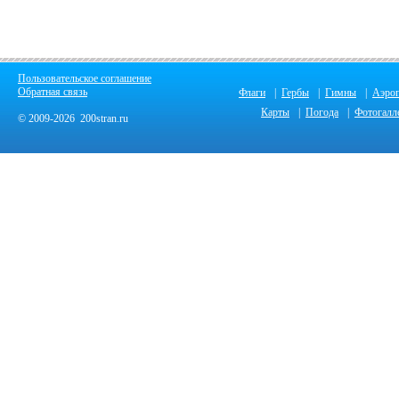
Пользовательское соглашение
Обратная связь
Флаги
|
Гербы
|
Гимны
|
Аэро
Карты
|
Погода
|
Фотогалл
© 2009-2026 200stran.ru