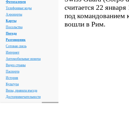
Фотогалерея
считается
22 января 
Телефонные коды
под командованием 
Аэропорты
Карты
вошли в Рим.
Посольства
Погода
Разговорник
Сотовая связь
Интернет
Автомобильные номера
Видео страны
Паспорта
История
Культура
Визы, правила въезда
Достопримечательности