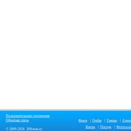
Пользовательское соглашение
Обратная связь
Флаги
|
Гербы
|
Гимны
|
Аэро
Карты
|
Погода
|
Фотогалл
© 2009-2026 200stran.ru