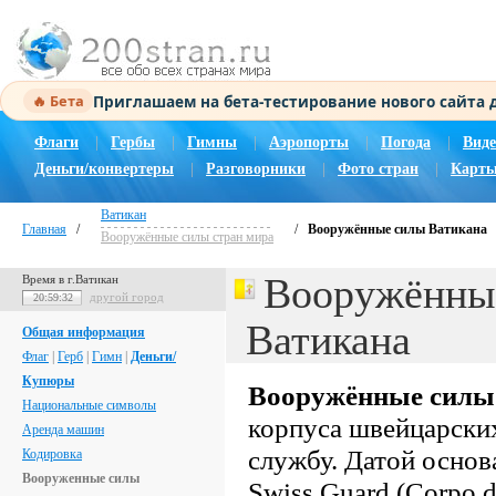
Приглашаем на бета-тестирование нового сайта
🔥 Бета
Флаги
|
Гербы
|
Гимны
|
Аэропорты
|
Погода
|
Виде
Деньги/конвертеры
|
Разговорники
|
Фото стран
|
Карты
Ватикан
Главная
/
/
Вооружённые силы Ватикана
Вооружённые силы стран мира
Вооружённы
Время в г.Ватикан
другой город
20:59:33
Ватикана
Общая информация
Флаг
|
Герб
|
Гимн
|
Деньги/
Купюры
Вооружённые
силы
Национальные символы
корпуса швейцарски
Аренда машин
службу. Датой основ
Кодировка
Вооруженные силы
Swiss Guard (Corpo de