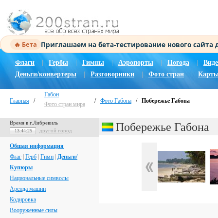
Приглашаем на бета-тестирование нового сайта
🔥 Бета
Флаги
|
Гербы
|
Гимны
|
Аэропорты
|
Погода
|
Виде
Деньги/конвертеры
|
Разговорники
|
Фото стран
|
Карты
Габон
Главная
/
/
Фото Габона
/
Побережье Габона
Фото стран мира
Время в г.Либревиль
Побережье Габона
другой город
13:44:26
Общая информация
Флаг
|
Герб
|
Гимн
|
Деньги/
Купюры
Национальные символы
Аренда машин
Кодировка
Вооруженные силы