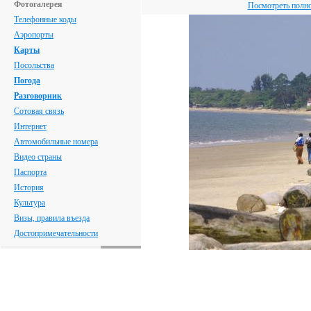
Фотогалерея
Посмотреть полн
Телефонные коды
Аэропорты
Карты
Посольства
Погода
Разговорник
Сотовая связь
Интернет
Автомобильные номера
Видео страны
Паспорта
История
Культура
Визы, правила въезда
Достопримечательности