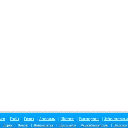
аги
|
Гербы
|
Гимны
|
Аэропорты
|
Шоппинг
|
Разговорники
|
Забронировать о
Карты
|
Погода
|
Фотогаллерея
|
Карты мира
|
Деньги/конвертеры
|
Паспорта