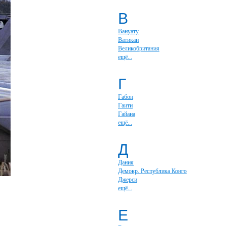
В
Вануату
Ватикан
Великобритания
ещё...
Г
Габон
Гаити
Гайана
ещё...
Д
Дания
Демокр. Республика Конго
Джерси
ещё...
Е