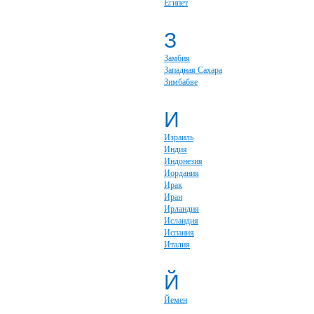
Египет
З
Замбия
Западная Сахара
Зимбабве
И
Израиль
Индия
Индонезия
Иордания
Ирак
Иран
Ирландия
Исландия
Испания
Италия
Й
Йемен