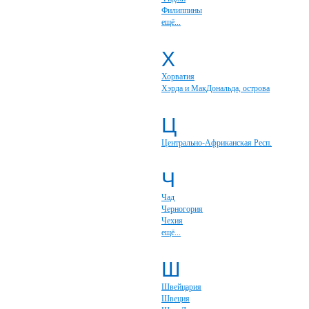
Филиппины
ещё...
Х
Хорватия
Хэрда и МакДональда, острова
Ц
Центрально-Африканская Респ.
Ч
Чад
Черногория
Чехия
ещё...
Ш
Швейцария
Швеция