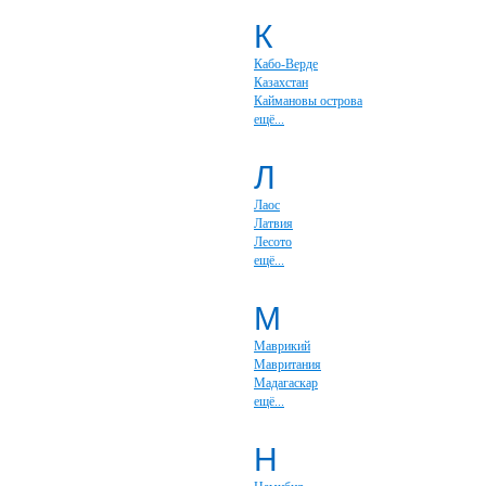
К
Кабо-Верде
Казахстан
Каймановы острова
ещё...
Л
Лаос
Латвия
Лесото
ещё...
М
Маврикий
Мавритания
Мадагаскар
ещё...
Н