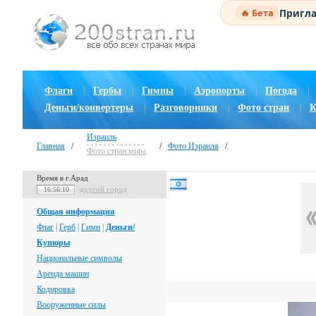
Пригла
🔥 Бета
Флаги
|
Гербы
|
Гимны
|
Аэропорты
|
Погода
|
Деньги/конвертеры
|
Разговорники
|
Фото стран
|
К
Израиль
Главная
/
/
Фото Израиля
/
Фото стран мира
Время в г.Арад
другой город
16:56:11
Общая информация
Флаг
|
Герб
|
Гимн
|
Деньги/
Купюры
Национальные символы
Аренда машин
Кодировка
Вооруженные силы