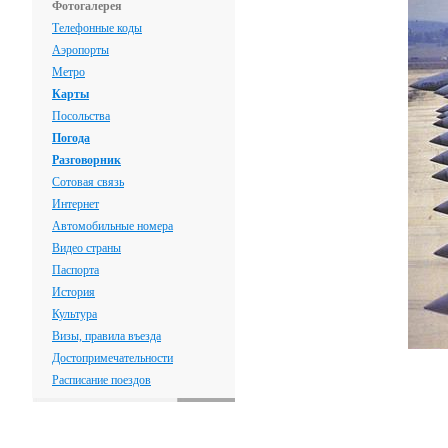
Фотогалерея
Телефонные коды
Аэропорты
Метро
Карты
Посольства
Погода
Разговорник
Сотовая связь
Интернет
Автомобильные номера
Видео страны
Паспорта
История
Культура
Визы, правила въезда
Достопримечательности
Расписание поездов