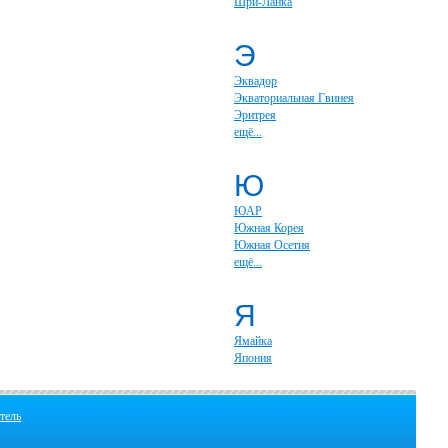
Шри-Ланка
Э
Эквадор
Экваториальная Гвинея
Эритрея
ещё...
Ю
ЮАР
Южная Корея
Южная Осетия
ещё...
Я
Ямайка
Япония
тель