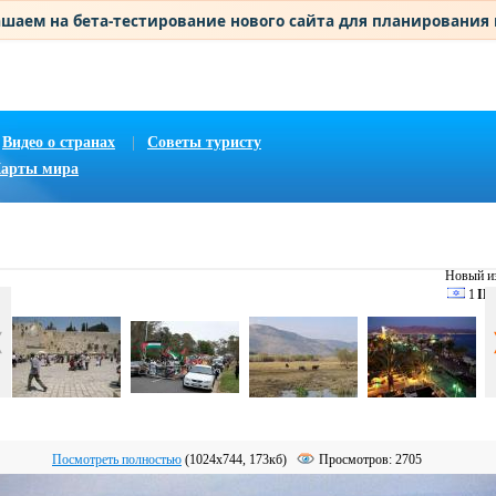
шаем на бета-тестирование нового сайта для планирования
Видео о странах
|
Советы туристу
арты мира
Новый из
1
IL
Посмотреть полностью
(1024х744, 173кб)
Просмотров: 2705