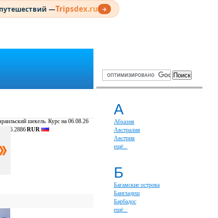
Tripsdex.ru
 путешествий —
→
А
раильский шекель. Курс на 06.08.26
Абхазия
S
=
16.2886
RUR
Австралия
Австрия
ещё...
Б
Багамские острова
Бангладеш
Барбадос
ещё...