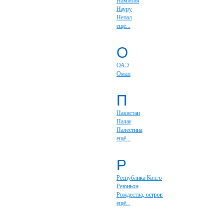
Намибия
Науру
Непал
ещё...
О
ОАЭ
Оман
П
Пакистан
Палау
Палестина
ещё...
Р
Республика Конго
Реюньон
Рождества, остров
ещё...