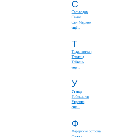
С
Сальвадор
Самоа
Сан-Марино
ещё...
Т
Таджикистан
Таиланд
Тайвань
ещё...
У
Уганда
Узбекистан
Украина
ещё...
Ф
Фарерские острова
Фиджи