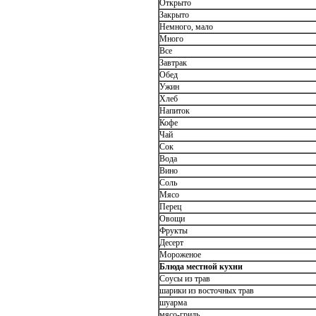
Открыто
Закрыто
Немного, мало
Много
Все
Завтрак
Обед
Ужин
Хлеб
Напиток
Кофе
Чай
Сок
Вода
Вино
Соль
Мясо
Перец
Овощи
Фрукты
Десерт
Мороженое
Блюда местной кухни
Соусы из трав
шарики из восточных трав
шуарма
мясо-гриль