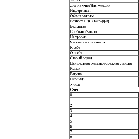
Туалет
Для мужчин/Для женщин
Информация
Обмен валюты
Возврат НДС (такс-фри)
Бесплатно
Свободно/Занято
Не трогать
Частная собственность
К себе
От себя
Старый город
Центральная железнодорожная станция
Рынок
Ратуша
Площадь
Улица
Счет
0
1
2
3
4
5
6
7
8