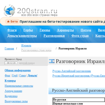
Приглашаем на бета-тестирование нового сайта
🔥 Бета
Флаги
|
Гербы
|
Гимны
|
Аэропорты
|
Погода
|
Виде
Деньги/конвертеры
|
Разговорники
|
Фото стран
|
Карты
Израиль
Главная
/
/
Разговорник Израиля
Разговорники стран мира
Время в г.Арад
Разговорник Израил
другой город
08:12:21
Общая информация
Русско-Английский разговорник
Флаг
|
Герб
|
Гимн
|
Деньги/
Русско-Ивритский разговорник (Русско-Евр
Купюры
Национальные символы
Русско-Английский разгово
Аренда машин
Кодировка
По-русски
Вооруженные силы
Первые несколько слов