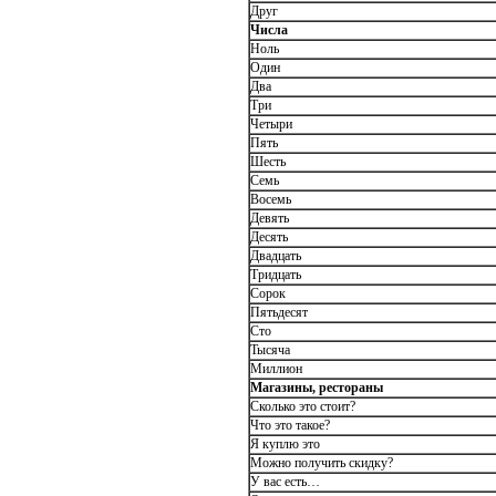
Друг
Числа
Ноль
Один
Два
Три
Четыри
Пять
Шесть
Семь
Восемь
Девять
Десять
Двадцать
Тридцать
Сорок
Пятьдесят
Сто
Тысяча
Миллион
Магазины, рестораны
Сколько это стоит?
Что это такое?
Я куплю это
Можно получить скидку?
У вас есть…