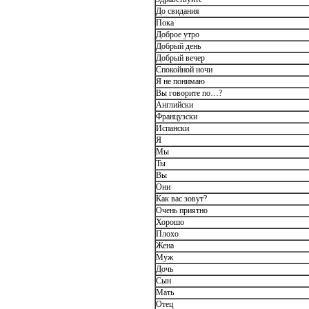
До свидания
Пока
Доброе утро
Добрый день
Добрый вечер
Спокойной ночи
Я не понимаю
Вы говорите по…?
Английски
Французски
Испански
Я
Мы
Ты
Вы
Они
Как вас зовут?
Очень приятно
Хорошо
Плохо
Жена
Муж
Дочь
Сын
Мать
Отец