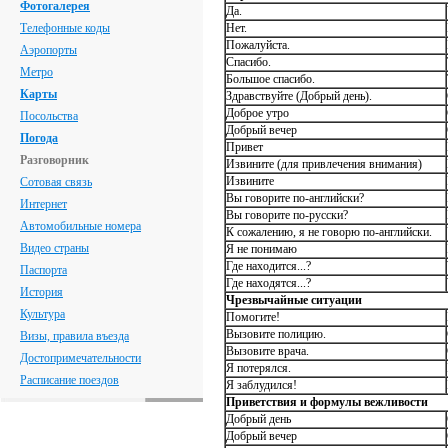
Фотогалерея
Да.
Телефонные коды
Нет.
Пожалуйста.
Аэропорты
Спасибо.
Метро
Большое спасибо.
Карты
Здравствуйте (Добрый день).
Доброе утро
Посольства
Добрый вечер
Погода
Привет
Разговорник
Извините (для привлечения внимания)
Извините
Сотовая связь
Вы говорите по-английски?
Интернет
Вы говорите по-русски?
Автомобильные номера
К сожалению, я не говорю по-английски.
Видео страны
Я не понимаю
Где находится...?
Паспорта
Где находятся...?
История
Чрезвычайные ситуации
Культура
Помогите!
Вызовите полицию.
Визы, правила въезда
Вызовите врача.
Достопримечательности
Я потерялся.
Расписание поездов
Я заблудился!
Приветствия и формулы вежливости
Добрый день
Добрый вечер