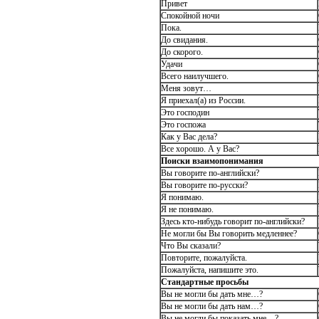
Привет
Спокойной ночи
Пока.
До свидания.
До скорого.
Удачи
Всего наилучшего.
Меня зовут…
Я приехал(а) из России.
Это господин
Это госпожа
Как у Вас дела?
Все хорошо. А у Вас?
Поиски взаимопонимания
Вы говорите по-английски?
Вы говорите по-русски?
Я понимаю.
Я не понимаю.
Здесь кто-нибудь говорит по-английски?
Не могли бы Вы говорить медленнее?
Что Вы сказали?
Повторите, пожалуйста.
Пожалуйста, напишите это.
Стандартные просьбы
Вы не могли бы дать мне…?
Вы не могли бы дать нам…?
Вы не могли бы показать мне…?