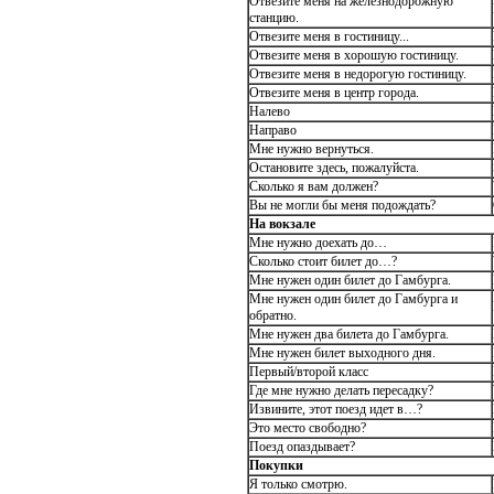
Отвезите меня на железнодорожную
станцию.
Отвезите меня в гостиницу...
Отвезите меня в хорошую гостиницу.
Отвезите меня в недорогую гостиницу.
Отвезите меня в центр города.
Налево
Направо
Мне нужно вернуться.
Остановите здесь, пожалуйста.
Сколько я вам должен?
Вы не могли бы меня подождать?
На вокзале
Мне нужно доехать до…
Сколько стоит билет до…?
Мне нужен один билет до Гамбурга.
Мне нужен один билет до Гамбурга и
обратно.
Мне нужен два билета до Гамбурга.
Мне нужен билет выходного дня.
Первый/второй класс
Где мне нужно делать пересадку?
Извините, этот поезд идет в…?
Это место свободно?
Поезд опаздывает?
Покупки
Я только смотрю.