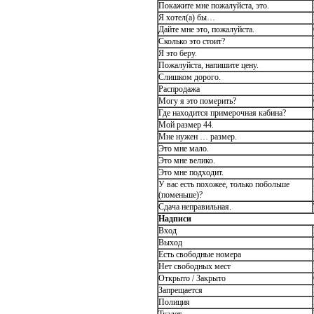
Покажите мне пожалуйста, это.
Я хотел(а) бы…
Дайте мне это, пожалуйста.
Сколько это стоит?
Я это беру.
Пожалуйста, напишите цену.
Слишком дорого.
Распродажа
Могу я это померить?
Где находится примерочная кабина?
Мой размер 44.
Мне нужен … размер.
Это мне мало.
Это мне велико.
Это мне подходит.
У вас есть похожее, только побольше
(поменьше)?
Сдача неправильная.
Надписи
Вход
Выход
Есть свободные номера
Нет свободных мест
Открыто / Закрыто
Запрещается
Полиция