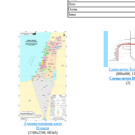
Лето
Осень
Зима
Схема метро Тел
(800х600, 1
Схемы метро И
(2)
Административная карта
Израиля
(1160х2166, 683кб)