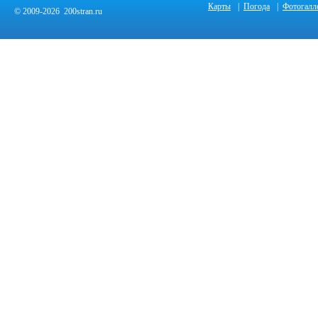
Карты
|
Погода
|
Фотогалл
© 2009-2026 200stran.ru