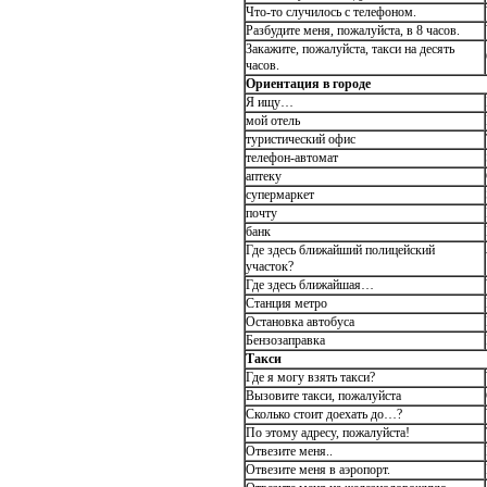
Что-то случилось с телефоном.
Разбудите меня, пожалуйста, в 8 часов.
Закажите, пожалуйста, такси на десять
часов.
Ориентация в городе
Я ищу…
мой отель
туристический офис
телефон-автомат
аптеку
супермаркет
почту
банк
Где здесь ближайший полицейский
участок?
Где здесь ближайшая…
Станция метро
Остановка автобуса
Бензозаправка
Такси
Где я могу взять такси?
Вызовите такси, пожалуйста
Сколько стоит доехать до…?
По этому адресу, пожалуйста!
Отвезите меня..
Отвезите меня в аэропорт.