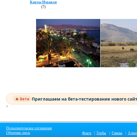
Карты Израиля
(7)
Приглашаем на бета-тестирование нового сай
🔥 Бета
>
Пользовательское соглашение
Обратная связь
Флаги
|
Гербы
|
Гимны
|
Аэро