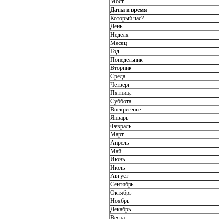
Мост
Даты и время
Который час?
День
Неделя
Месяц
Год
Понедельник
Вторник
Среда
Четверг
Пятница
Суббота
Воскресенье
Январь
Февраль
Март
Апрель
Май
Июнь
Июль
Август
Сентябрь
Октябрь
Ноябрь
Декабрь
Весна