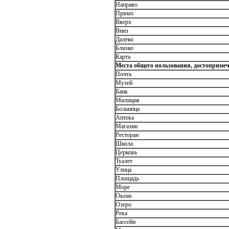
Направо
Прямо
Вверх
Вниз
Далеко
Близко
Карта
Места общего пользования, достоприме
Почта
Музей
Банк
Милиция
Больница
Аптека
Магазин
Ресторан
Школа
Церковь
Туалет
Улица
Площадь
Море
Океан
Озеро
Река
Бассейн