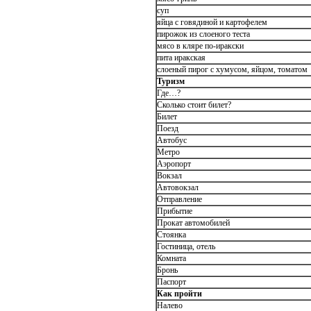
суп
яйца с говядиной и картофелем
пирожок из слоеного теста
мясо в кляре по-иракски
пита иракская
слоеный пирог с хумусом, яйцом, томатом
Туризм
Где…?
Сколько стоит билет?
Билет
Поезд
Автобус
Метро
Аэропорт
Вокзал
Автовокзал
Отправление
Прибытие
Прокат автомобилей
Стоянка
Гостиница, отель
Комната
Бронь
Паспорт
Как пройти
Налево