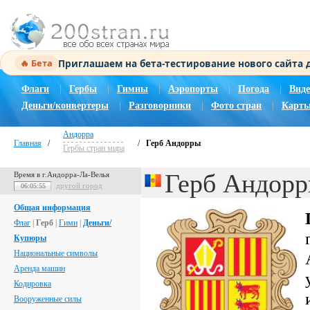
Приглашаем на бета-тестирование нового сайта
🔥 Бета
Флаги
|
Гербы
|
Гимны
|
Аэропорты
|
Погода
|
Виде
Деньги/конвертеры
|
Разговорники
|
Фото стран
|
Карты
Андорра
Главная
/
/
Герб Андорры
Гербы стран мира
Герб Андор
Время в г.Андорра-Ла-Велья
другой город
06:05:55
Общая информация
Флаг
|
Герб
|
Гимн
|
Деньги/
Купюры
Национальные символы
Аренда машин
Кодировка
Вооруженные силы