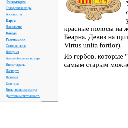
Фотогалерея
Телефонные коды
Аэропорты
Карты
красные полосы на 
Посольства
Погода
Беарна. Девиз на щит
Разговорник
Virtus unita fortior).
Сотовая связь
Интернет
Из гербов, которые 
Автомобильные номера
самым старым можно 
Видео страны
Паспорта
История
Культура
Визы, правила въезда
Достопримечательности