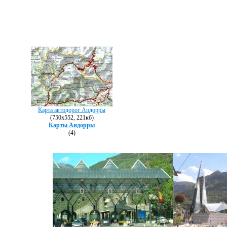
Карта автодорог Андорры
(750х552, 221кб)
Карты Андорры
(4)