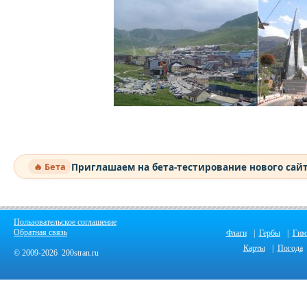
Приглашаем на бета-тестирование нового сай
🔥 Бета
Пользовательское соглашение
Обратная связь
Флаги
|
Гербы
|
Гим
Карты
|
Погода
© 2009-2026 200stran.ru