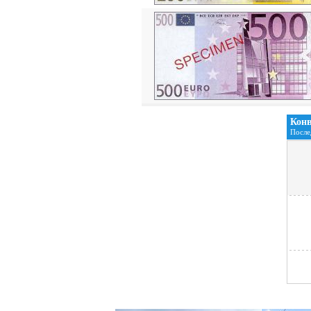
Конв
После