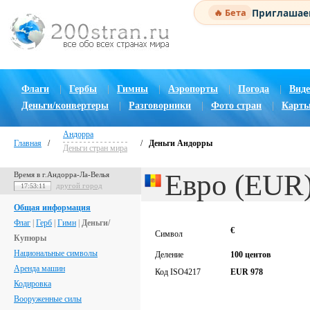
Приглашаем
🔥 Бета
Флаги
|
Гербы
|
Гимны
|
Аэропорты
|
Погода
|
Виде
Деньги/конвертеры
|
Разговорники
|
Фото стран
|
Карты
Андорра
Главная
/
/
Деньги Андорры
Деньги стран мира
Евро (EUR
Время в г.Андорра-Ла-Велья
другой город
17:53:12
Общая информация
Флаг
|
Герб
|
Гимн
|
Деньги/
€
Символ
Купюры
Национальные символы
Деление
100 центов
Аренда машин
Код ISO4217
EUR 978
Кодировка
Вооруженные силы