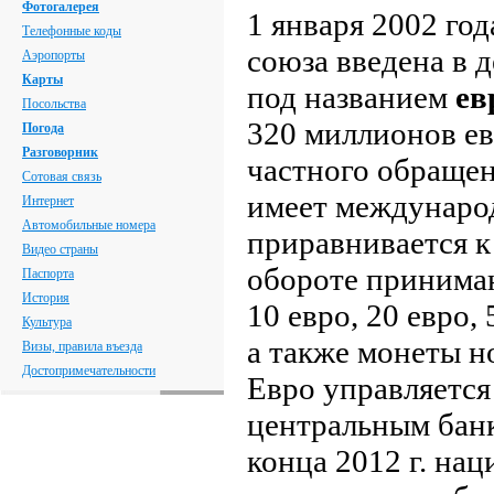
Фотогалерея
1 января 2002 год
Телефонные коды
союза введена в 
Аэропорты
Карты
под названием
ев
Посольства
320 миллионов ев
Погода
Разговорник
частного обращен
Сотовая связь
имеет междунаро
Интернет
Автомобильные номера
приравнивается к
Видео страны
обороте принима
Паспорта
История
10 евро, 20 евро, 
Культура
а также монеты но
Визы, правила въезда
Достопримечательности
Евро управляетс
центральным бан
конца 2012 г. на