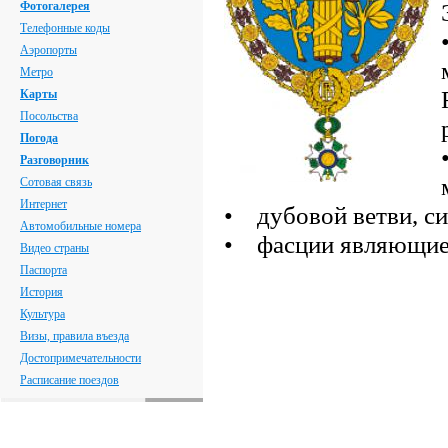
Фотогалерея
Телефонные коды
Аэропорты
Метро
Карты
Посольства
Погода
Разговорник
Сотовая связь
Интернет
• дубовой ветви, с
Автомобильные номера
• фасции являющиес
Видео страны
Паспорта
История
Культура
Визы, правила въезда
Достопримечательности
Расписание поездов