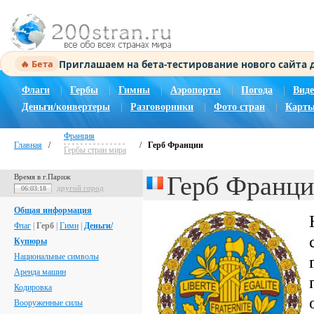
Приглашаем на бета-тестирование нового сайта
🔥 Бета
Флаги
|
Гербы
|
Гимны
|
Аэропорты
|
Погода
|
Виде
Деньги/конвертеры
|
Разговорники
|
Фото стран
|
Карты
Франция
Главная
/
/
Герб Франции
Гербы стран мира
Герб Франц
Время в г.Париж
другой город
06:03:19
Общая информация
Флаг
|
Герб
|
Гимн
|
Деньги/
Купюры
Национальные символы
Аренда машин
Кодировка
Вооруженные силы