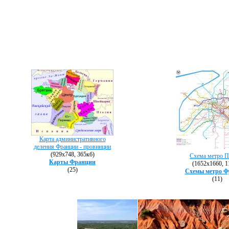
Карта административного
деления Франции - провинции
(929х748, 365кб)
Схема метро 
Карты Франции
(1652х1660, 1
(25)
Схемы метро Ф
(11)