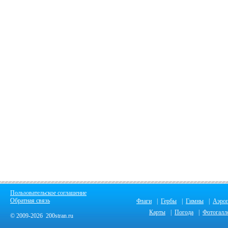
Пользовательское соглашение
Обратная связь
Флаги
|
Гербы
|
Гимны
|
Аэро
Карты
|
Погода
|
Фотогалл
© 2009-2026 200stran.ru