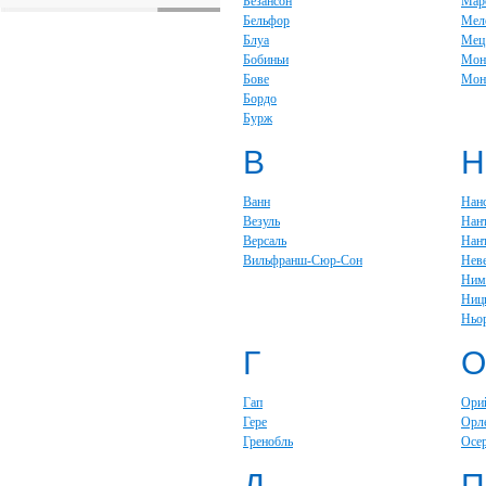
Безансон
Мар
Бельфор
Мел
Блуа
Мец
Бобиньи
Мон
Бове
Мон
Бордо
Бурж
В
Н
Ванн
Нан
Везуль
Нан
Версаль
Нан
Вильфранш-Сюр-Сон
Нев
Ним
Ниц
Ньо
Г
О
Гап
Ори
Гере
Орл
Гренобль
Осе
Д
П