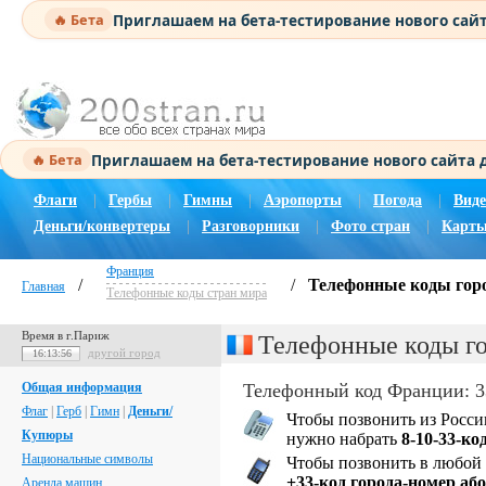
Приглашаем на бета-тестирование нового сай
🔥 Бета
Приглашаем на бета-тестирование нового сайта
🔥 Бета
Флаги
|
Гербы
|
Гимны
|
Аэропорты
|
Погода
|
Виде
Деньги/конвертеры
|
Разговорники
|
Фото стран
|
Карты
Франция
/
/
Телефонные коды гор
Главная
Телефонные коды стран мира
Время в г.Париж
Телефонные коды г
другой город
16:13:56
Общая информация
Телефонный код Франции: 3
Флаг
|
Герб
|
Гимн
|
Деньги/
Чтобы позвонить из Росси
Купюры
нужно набрать
8-10-33-ко
Национальные символы
Чтобы позвонить в любой 
+33-код города-номер аб
Аренда машин