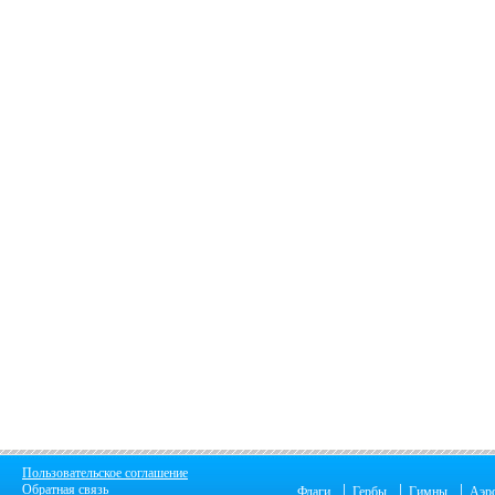
Пользовательское соглашение
|
|
|
Обратная связь
Флаги
Гербы
Гимны
Аэр