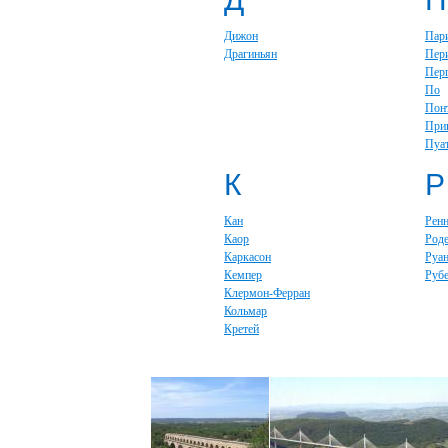
Дижон
Пар
Драгиньян
Пер
Пер
По
Пон
При
Пуа
К
Р
Кан
Рен
Каор
Род
Каркасон
Руа
Кемпер
Руб
Клермон-Ферран
Кольмар
Кретей