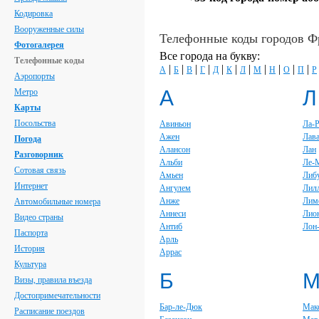
Кодировка
Вооруженные силы
Телефонные коды городов 
Фотогалерея
Все города на букву:
Телефонные коды
|
|
|
|
|
|
|
|
|
|
|
А
Б
В
Г
Д
К
Л
М
Н
О
П
Р
Аэропорты
А
Л
Метро
Карты
Посольства
Авиньон
Ла-
Ажен
Лав
Погода
Алансон
Лан
Разговорник
Альби
Ле-
Сотовая связь
Амьен
Либ
Интернет
Ангулем
Лил
Анже
Лим
Автомобильные номера
Аннеси
Лио
Видео страны
Антиб
Лон
Паспорта
Арль
История
Аррас
Культура
Б
Визы, правила въезда
Достопримечательности
Бар-ле-Дюк
Мак
Расписание поездов