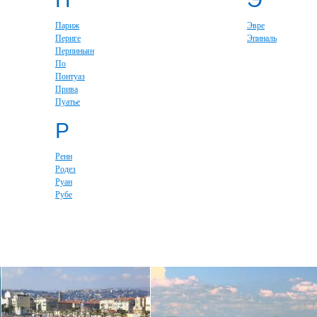
Париж
Эвре
Периге
Эпиналь
Перпиньян
По
Понтуаз
Прива
Пуатье
Р
Ренн
Родез
Руан
Рубе