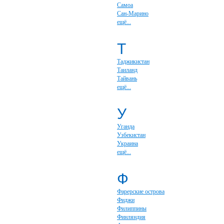
Самоа
Сан-Марино
ещё...
Т
Таджикистан
Таиланд
Тайвань
ещё...
У
Уганда
Узбекистан
Украина
ещё...
Ф
Фарерские острова
Фиджи
Филиппины
Финляндия