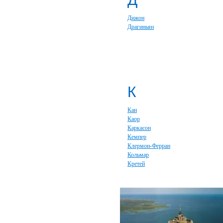
Дижон
Драгиньян
К
Кан
Каор
Каркасон
Кемпер
Клермон-Ферран
Кольмар
Кретей