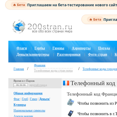
Приглашаем на бета-тестирование нового сай
🔥 Бета
Пригла
🔥 Бета
Флаги
|
Гербы
|
Гимны
|
Аэропорты
|
Погода
|
Деньги/конвертеры
|
Разговорники
|
Фото стран
|
К
Франция
/
/
Главная
Телефонные коды городо
Телефонные коды стран мира
Время в г.Париж
Телефонный код 
другой город
06:36:06
Общая информация
Телефонный код Франци
Флаг
|
Герб
|
Гимн
|
Деньги/
Чтобы позвонить из Р
Купюры
Национальные символы
Чтобы позвонить в г.
Аренда машин