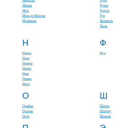
Марсель
Труа
Мелен
Тулон
Мец
Тулуза
Мон-де-Марсан
Тур
Монпелье
Тьонвиль
Тюль
Н
Ф
Нанси
Фуа
Нант
Нантер
Невер
Ним
Ницца
Ньор
О
Ш
Орийак
Шартр
Орлеан
Шатору
Осер
Шомон
П
Э