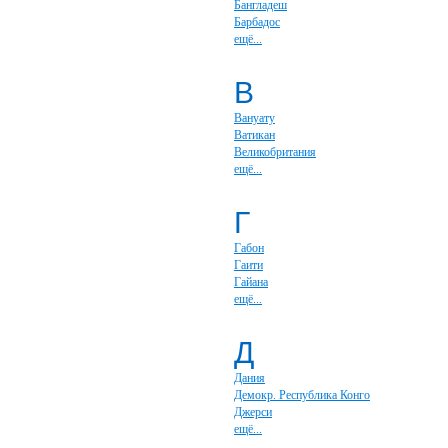
Бангладеш
Барбадос
ещё...
В
Вануату
Ватикан
Великобритания
ещё...
Г
Габон
Гаити
Гайана
ещё...
Д
Дания
Демокр. Республика Конго
Джерси
ещё...