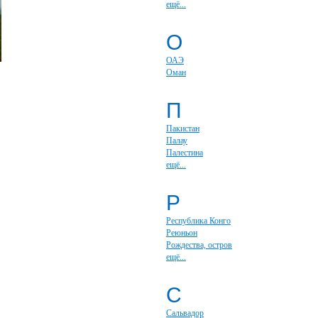
ещё...
О
ОАЭ
Оман
П
Пакистан
Палау
Палестина
ещё...
Р
Республика Конго
Реюньон
Рождества, остров
ещё...
С
Сальвадор