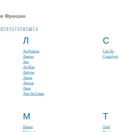
ов Франции
|
|
|
|
|
|
|
П
Р
С
Т
Ф
Ш
Э
Л
С
Ла-Рошель
Сен-Ло
Лаваль
Страсбург
Лан
Ле-Ман
Либурн
Лилль
Лимож
Лион
Лон-Ле-Сонье
М
Т
Макон
Тарб