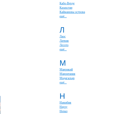
Кабо-Верде
Казахстан
Каймановы острова
ещё...
Л
Лаос
Латвия
Лесото
ещё...
М
Маврикий
Мавритания
Мадагаскар
ещё...
Н
Намибия
Науру
Непал