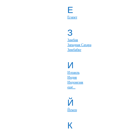
Е
Египет
З
Замбия
Западная Сахара
Зимбабве
И
Израиль
Индия
Индонезия
ещё...
Й
Йемен
К