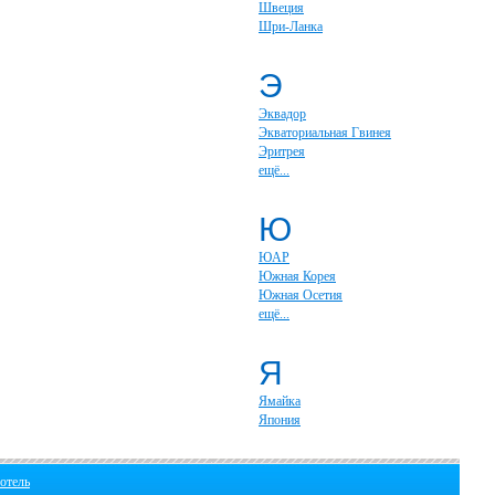
Швеция
Шри-Ланка
Э
Эквадор
Экваториальная Гвинея
Эритрея
ещё...
Ю
ЮАР
Южная Корея
Южная Осетия
ещё...
Я
Ямайка
Япония
отель