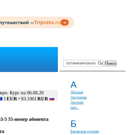
Tripsdex.ru
 путешествий —
→
А
вро. Курс на 06.08.26
Абхазия
Австралия
1
EUR
=
93.1901
RUR
Австрия
ещё...
33-5 55-номер абонента
Б
та
Багамские острова