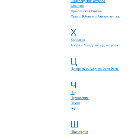
Фолклендские острова
Франция
Французская Гвиана
Франц. Южные и Антарктич. вл.
Х
Хорватия
Хэрда и МакДональда, острова
Ц
Центрально-Африканская Респ.
Ч
Чад
Черногория
Чехия
ещё...
Ш
Швейцария