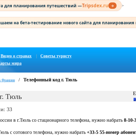
Tripsdex.ru
та для планирования путешествий —
→
>
шаем на бета-тестирование нового сайта для планирования
Видео о странах
|
Советы туристу
арты мира
/
Телефонный код г. Тюль
в Франции
Е
г. Тюль
и: 33
оссии в г.Тюль со стационарного телефона, нужно набрать
8-10-
Тюль с сотового телефона, нужно набрать
+33-5 55-номер абонен