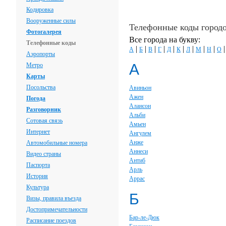
Кодировка
Вооруженные силы
Телефонные коды город
Фотогалерея
Все города на букву:
Телефонные коды
|
|
|
|
|
|
|
|
|
А
Б
В
Г
Д
К
Л
М
Н
О
Аэропорты
А
Метро
Карты
Посольства
Авиньон
Ажен
Погода
Алансон
Разговорник
Альби
Сотовая связь
Амьен
Интернет
Ангулем
Анже
Автомобильные номера
Аннеси
Видео страны
Антиб
Паспорта
Арль
История
Аррас
Культура
Б
Визы, правила въезда
Достопримечательности
Бар-ле-Дюк
Расписание поездов