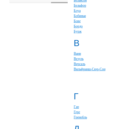
Безансон
Бельфор
Блуа
Бобиньи
Бове
Бордо
Бурж
В
Ванн
Везуль
Версаль
Вильфранш-Сюр-Сон
Г
Гап
Гере
Гренобль
Д